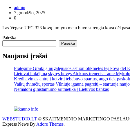
admin
7 gruodžio, 2025
0
Las Vegase UFC 323 kovų turnyro metu buvo surengta kova dėl pasaulio
Paieška
Paieška
Naujausi įrašai
Pratęsime Graikiją nugalėjusios aštuoniolikmetės tęs kovą dėl
Lietuvai linkėjimą skyręs buvęs Aleknos treneris – apie Mykolo
Kreditavimas antrąjį ketvirtį tebebuvo spartus, augo tiek pasko
Vaikų dviračių sportas Vilniuje įgauna pagreitį – startuoja nauj
Nemaloni gimstamumo aritmetika | Lietuvos bankas
WEBSTUDIO.LT
© SKAITMENINIO MARKETINGO PASLAUGOS. SEO te
Express News By
Adore Themes
.