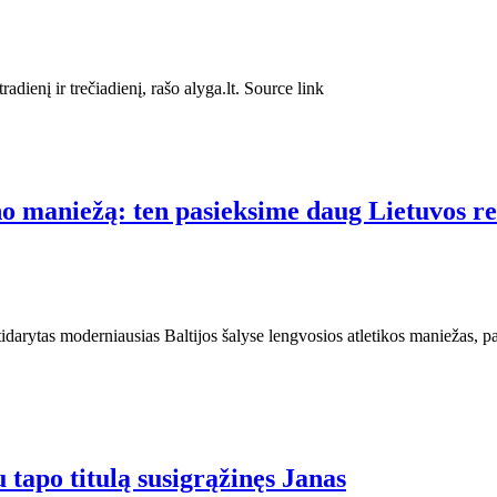
dienį ir trečiadienį, rašo alyga.lt. Source link
o maniežą: ten pasieksime daug Lietuvos r
atidarytas moderniausias Baltijos šalyse lengvosios atletikos maniežas,
tapo titulą susigrąžinęs Janas