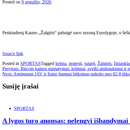
Posted on
9 gegužės, 2026
Penktadienį Kauno „Žalgiris“ pabaigė savo sezoną Eurolygoje, o šešta
Source link
Posted in
SPORTAS
Tagged
ketina
,
pratęsti
,
sutartį
,
Žalgiris
,
žiniaskla
Navigacija
Previous:
Bitcoin kainos numatymas: kritimai, sveiki atsitraukimai ir 
Next:
Atgimstant JAV ir Irano įtampai bitkoinas nukrito nuo 82,8 tūks
tarp
įrašų
Susiję įrašai
SPORTAS
A lygos turo anonsas: nelengvi išbandymai