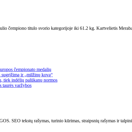
 čempiono titulo svorio kategorijoje iki 61.2 kg. Kartvelietis Merabas
 Europos čempionato medalių
 sugrįžimą ir „milžinų kovą“
lų, tiek indėlių palūkanų normos
os taurės varžybos
kstų rašymas, turinio kūrimas, straipsnių rašymas ir talpinima