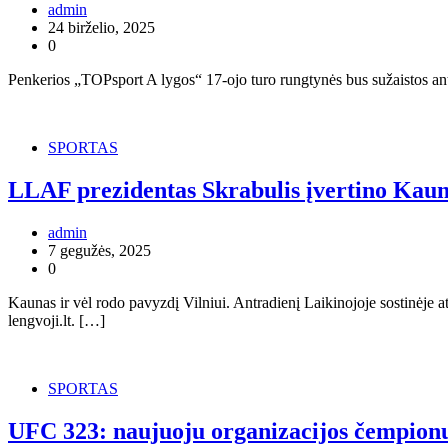
admin
24 birželio, 2025
0
Penkerios „TOPsport A lygos“ 17-ojo turo rungtynės bus sužaistos antra
SPORTAS
LLAF prezidentas Skrabulis įvertino Kaun
admin
7 gegužės, 2025
0
Kaunas ir vėl rodo pavyzdį Vilniui. Antradienį Laikinojoje sostinėje 
lengvoji.lt. […]
SPORTAS
UFC 323: naujuoju organizacijos čempionu 