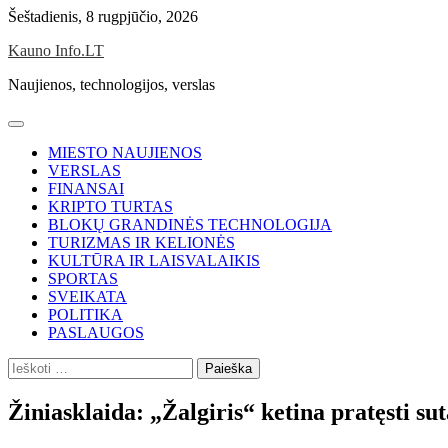
Skip
Šeštadienis, 8 rugpjūčio, 2026
to
Kauno Info.LT
content
Naujienos, technologijos, verslas
MIESTO NAUJIENOS
VERSLAS
FINANSAI
KRIPTO TURTAS
BLOKŲ GRANDINĖS TECHNOLOGIJA
TURIZMAS IR KELIONĖS
KULTŪRA IR LAISVALAIKIS
SPORTAS
SVEIKATA
POLITIKA
PASLAUGOS
Ieškoti:
Žiniasklaida: „Žalgiris“ ketina pratęsti sut