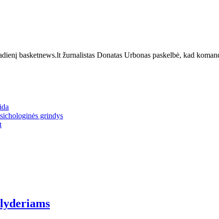
dienį basketnews.lt žurnalistas Donatas Urbonas paskelbė, kad komanda
ida
psichologinės grindys
t
 lyderiams