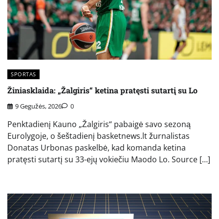
SPORTAS
Žiniasklaida: „Žalgiris“ ketina pratęsti sutartį su Lo
9 Gegužės, 2026
0
Penktadienį Kauno „Žalgiris“ pabaigė savo sezoną
Eurolygoje, o šeštadienį basketnews.lt žurnalistas
Donatas Urbonas paskelbė, kad komanda ketina
pratęsti sutartį su 33-ejų vokiečiu Maodo Lo. Source […]