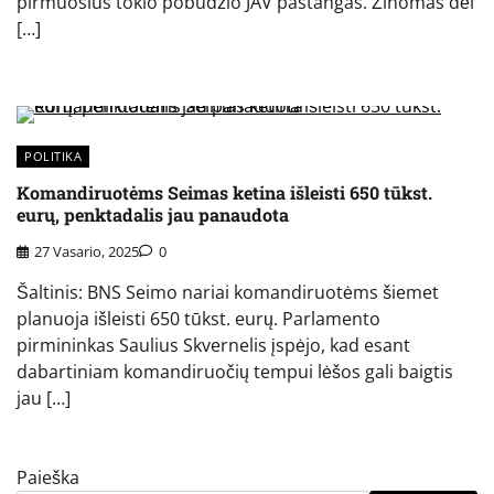
pirmuosius tokio pobūdžio JAV pastangas. Žinomas dėl
[…]
POLITIKA
Komandiruotėms Seimas ketina išleisti 650 tūkst.
eurų, penktadalis jau panaudota
27 Vasario, 2025
0
Šaltinis: BNS Seimo nariai komandiruotėms šiemet
planuoja išleisti 650 tūkst. eurų. Parlamento
pirmininkas Saulius Skvernelis įspėjo, kad esant
dabartiniam komandiruočių tempui lėšos gali baigtis
jau […]
Paieška