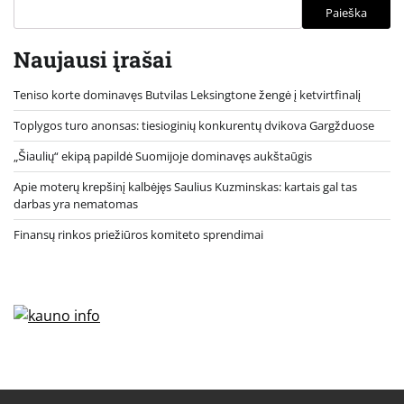
Paieška
Naujausi įrašai
Teniso korte dominavęs Butvilas Leksingtone žengė į ketvirtfinalį
Toplygos turo anonsas: tiesioginių konkurentų dvikova Gargžduose
„Šiaulių“ ekipą papildė Suomijoje dominavęs aukštaūgis
Apie moterų krepšinį kalbėjęs Saulius Kuzminskas: kartais gal tas
darbas yra nematomas
Finansų rinkos priežiūros komiteto sprendimai