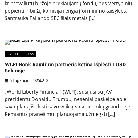
kriptovaliutų biržoje prekiaujamų fondų, nes Vertybinių
popierių ir biržų komisija rengia įforminimo taisykles.
Santrauka Tailando SEC šiais metais […]
KRIPTO TURTAS
WLFI Bonk Raydium partneris ketina išplėsti 1 USD
Solanoje
6 Lapkričio, 2025
0
„World Liberty Financial“ (WLFI), susijusi su JAV
prezidentu Donaldu Trumpu, neseniai paskelbė apie
savo planą išplėsti savo veiklą Solana blokų grandinėje.
Remiantis pranešimu, planuojama užmegzti […]