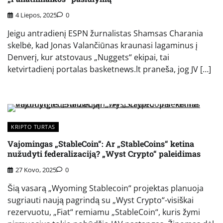
4 Liepos, 2025
0
Jeigu antradienį ESPN žurnalistas Shamsas Charania
skelbė, kad Jonas Valančiūnas kraunasi lagaminus į
Denverį, kur atstovaus „Nuggets“ ekipai, tai
ketvirtadienį portalas basketnews.lt praneša, jog JV […]
KRIPTO TURTAS
Vajomingas „StableCoin“: Ar „StableCoins“ ketina
nužudyti federalizaciją? „Wyst Crypto“ paleidimas
27 Kovo, 2025
0
Šią vasarą „Wyoming Stablecoin“ projektas planuoja
sugriauti naują pagrindą su „Wyst Crypto“-visiškai
rezervuotu, „Fiat“ remiamu „StableCoin“, kuris žymi