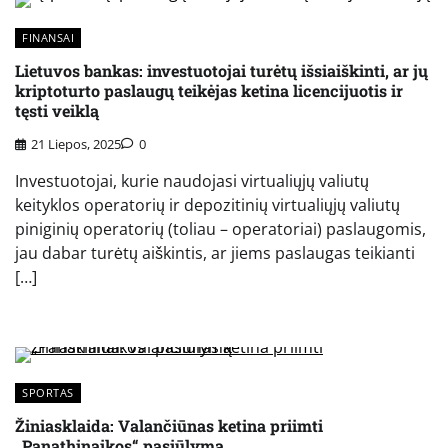
FINANSAI
Lietuvos bankas: investuotojai turėtų išsiaiškinti, ar jų
kriptoturto paslaugų teikėjas ketina licencijuotis ir
tęsti veiklą
21 Liepos, 2025
0
Investuotojai, kurie naudojasi virtualiųjų valiutų
keityklos operatorių ir depozitinių virtualiųjų valiutų
piniginių operatorių (toliau – operatoriai) paslaugomis,
jau dabar turėtų aiškintis, ar jiems paslaugas teikianti
[…]
SPORTAS
Žiniasklaida: Valančiūnas ketina priimti
„Panathinaikos“ pasiūlymą