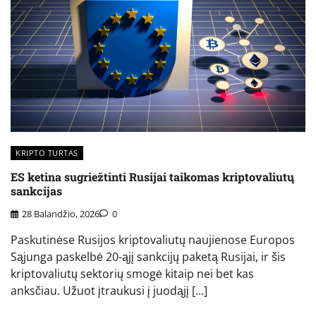
KRIPTO TURTAS
ES ketina sugriežtinti Rusijai taikomas kriptovaliutų
sankcijas
28 Balandžio, 2026
0
Paskutinėse Rusijos kriptovaliutų naujienose Europos
Sąjunga paskelbė 20-ąjį sankcijų paketą Rusijai, ir šis
kriptovaliutų sektorių smogė kitaip nei bet kas
anksčiau. Užuot įtraukusi į juodąjį […]