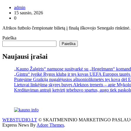
admin
15 sausio, 2026
0
Afrikos futbolo čempionate bilietą į finalą iškovojo Senegalo rinktinė.
Paieška
Paieška
Naujausi įrašai
„Kauno Žalgiris“ namuose susitvarkė su „Hegelmann“ komand
„Gintra“ įveikė Rygos klubą ir tęs kovas UEFA Europos taurės 
Pratęsime Graikiją nugalėjusios aštuoniolikmetės tęs kovą dėl
Lietuvai linkėjimą skyręs buvęs Aleknos treneris – apie Mykolo
Kreditavimas antrąjį ketvirtį tebebuvo spartus, augo tiek pasko
WEBSTUDIO.LT
© SKAITMENINIO MARKETINGO PASLAUGOS. SEO te
Express News By
Adore Themes
.