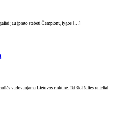
galiai jau įprato stebėti Čempionų lygos […]
ą
ilės vadovaujama Lietuvos rinktinė. Iki šiol šalies raiteliai