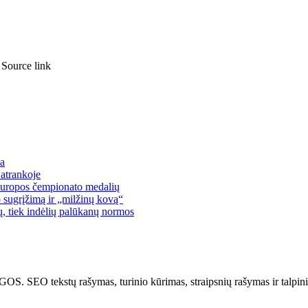
 Source link
a
atrankoje
 Europos čempionato medalių
 sugrįžimą ir „milžinų kovą“
lų, tiek indėlių palūkanų normos
kstų rašymas, turinio kūrimas, straipsnių rašymas ir talpinima