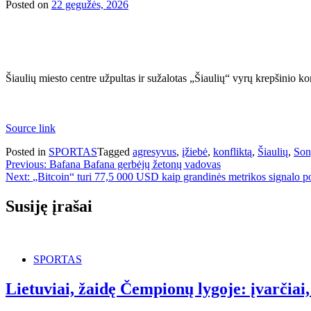
Posted on
22 gegužės, 2026
Šiaulių miesto centre užpultas ir sužalotas „Šiaulių“ vyrų krepšinio k
Source link
Posted in
SPORTAS
Tagged
agresyvus
,
įžiebė
,
konfliktą
,
Šiaulių
,
Son
Navigacija
Previous:
Bafana Bafana gerbėjų žetonų vadovas
Next:
„Bitcoin“ turi 77,5 000 USD kaip grandinės metrikos signalo po
tarp
įrašų
Susiję įrašai
SPORTAS
Lietuviai, žaidę Čempionų lygoje: įvarčiai, 