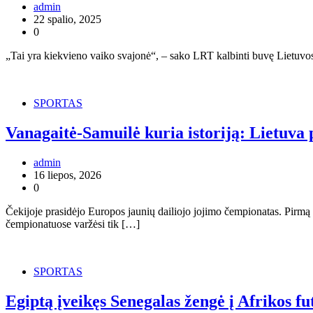
admin
22 spalio, 2025
0
„Tai yra kiekvieno vaiko svajonė“, – sako LRT kalbinti buvę Lietuvos
SPORTAS
Vanagaitė-Samuilė kuria istoriją: Lietuva
admin
16 liepos, 2026
0
Čekijoje prasidėjo Europos jaunių dailiojo jojimo čempionatas. Pirmą k
čempionatuose varžėsi tik […]
SPORTAS
Egiptą įveikęs Senegalas žengė į Afrikos f