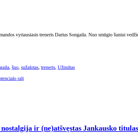
omandos vyriausiasis treneris Darius Songaila. Nuo smūgio šuniui vedžioti
gaila
,
šuo
,
sužalotas
,
treneris
,
Užpultas
tencialo ralį
nostalgija ir (ne)atšvęstas Jankausko titula