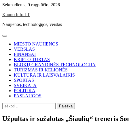
Skip
Sekmadienis, 9 rugpjūčio, 2026
to
Kauno Info.LT
content
Naujienos, technologijos, verslas
MIESTO NAUJIENOS
VERSLAS
FINANSAI
KRIPTO TURTAS
BLOKŲ GRANDINĖS TECHNOLOGIJA
TURIZMAS IR KELIONĖS
KULTŪRA IR LAISVALAIKIS
SPORTAS
SVEIKATA
POLITIKA
PASLAUGOS
Ieškoti:
Užpultas ir sužalotas „Šiaulių“ treneris So