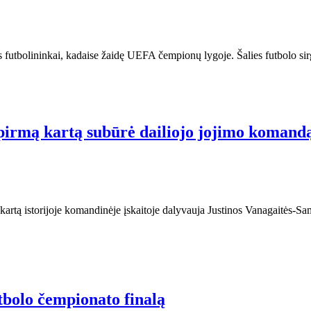
 futbolininkai, kadaise žaidę UEFA čempionų lygoje. Šalies futbolo sir
 pirmą kartą subūrė dailiojo jojimo komand
artą istorijoje komandinėje įskaitoje dalyvauja Justinos Vanagaitės-Samu
utbolo čempionato finalą