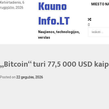
Kauno
Skip
Ketvirtadienis, 6
MIESTO N
to
rugpjūčio, 2026
content
Info.LT
Ieškoti:
Naujienos, technologijos,
verslas
„Bitcoin“ turi 77,5 000 USD kaip
Posted on
22 gegužės, 2026