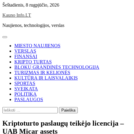
Skip
Šeštadienis, 8 rugpjūčio, 2026
to
Kauno Info.LT
content
Naujienos, technologijos, verslas
MIESTO NAUJIENOS
VERSLAS
FINANSAI
KRIPTO TURTAS
BLOKŲ GRANDINĖS TECHNOLOGIJA
TURIZMAS IR KELIONĖS
KULTŪRA IR LAISVALAIKIS
SPORTAS
SVEIKATA
POLITIKA
PASLAUGOS
Ieškoti:
Kriptoturto paslaugų teikėjo licencija –
UAB Micar assets