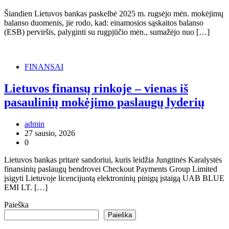
Šiandien Lietuvos bankas paskelbė 2025 m. rugsėjo mėn. mokėjimų
balanso duomenis, jie rodo, kad: einamosios sąskaitos balanso
(ESB) perviršis, palyginti su rugpjūčio mėn., sumažėjo nuo […]
FINANSAI
Lietuvos finansų rinkoje – vienas iš
pasaulinių mokėjimo paslaugų lyderių
admin
27 sausio, 2026
0
Lietuvos bankas pritarė sandoriui, kuris leidžia Jungtinės Karalystės
finansinių paslaugų bendrovei Checkout Payments Group Limited
įsigyti Lietuvoje licencijuotą elektroninių pinigų įstaigą UAB BLUE
EMI LT. […]
Paieška
Paieška