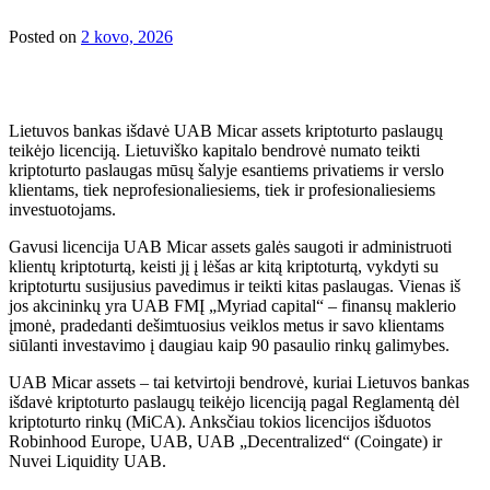
Posted on
2 kovo, 2026
Lietuvos bankas išdavė UAB Micar assets kriptoturto paslaugų
teikėjo licenciją. Lietuviško kapitalo bendrovė numato teikti
kriptoturto paslaugas mūsų šalyje esantiems privatiems ir verslo
klientams, tiek neprofesionaliesiems, tiek ir profesionaliesiems
investuotojams.
Gavusi licencija UAB Micar assets galės saugoti ir administruoti
klientų kriptoturtą, keisti jį į lėšas ar kitą kriptoturtą, vykdyti su
kriptoturtu susijusius pavedimus ir teikti kitas paslaugas. Vienas iš
jos akcininkų yra UAB FMĮ „Myriad capital“ – finansų maklerio
įmonė, pradedanti dešimtuosius veiklos metus ir savo klientams
siūlanti investavimo į daugiau kaip 90 pasaulio rinkų galimybes.
UAB Micar assets – tai ketvirtoji bendrovė, kuriai Lietuvos bankas
išdavė kriptoturto paslaugų teikėjo licenciją pagal Reglamentą dėl
kriptoturto rinkų (MiCA). Anksčiau tokios licencijos išduotos
Robinhood Europe, UAB, UAB „Decentralized“ (Coingate) ir
Nuvei Liquidity UAB.