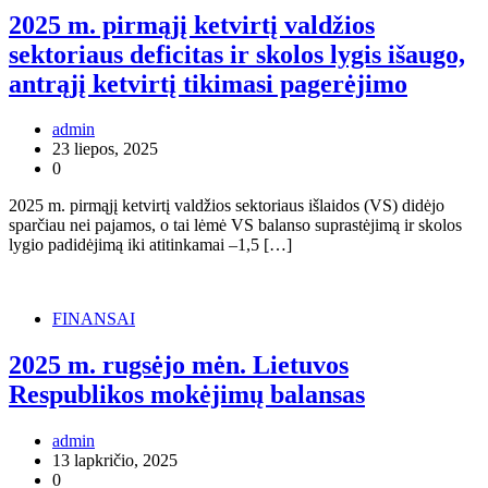
2025 m. pirmąjį ketvirtį valdžios
sektoriaus deficitas ir skolos lygis išaugo,
antrąjį ketvirtį tikimasi pagerėjimo
admin
23 liepos, 2025
0
2025 m. pirmąjį ketvirtį valdžios sektoriaus išlaidos (VS) didėjo
sparčiau nei pajamos, o tai lėmė VS balanso suprastėjimą ir skolos
lygio padidėjimą iki atitinkamai –1,5 […]
FINANSAI
2025 m. rugsėjo mėn. Lietuvos
Respublikos mokėjimų balansas
admin
13 lapkričio, 2025
0