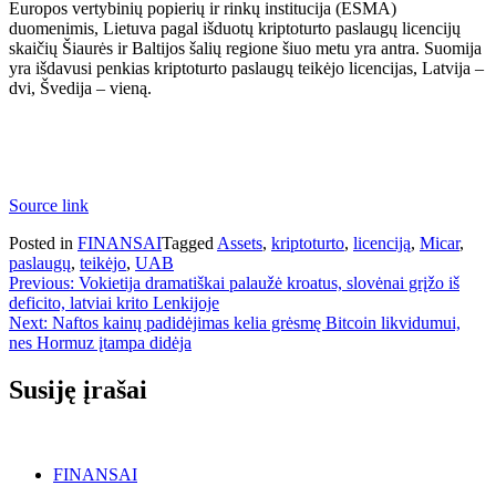
Europos vertybinių popierių ir rinkų institucija (ESMA)
duomenimis, Lietuva pagal išduotų kriptoturto paslaugų licencijų
skaičių Šiaurės ir Baltijos šalių regione šiuo metu yra antra. Suomija
yra išdavusi penkias kriptoturto paslaugų teikėjo licencijas, Latvija –
dvi, Švedija – vieną.
Source link
Posted in
FINANSAI
Tagged
Assets
,
kriptoturto
,
licenciją
,
Micar
,
paslaugų
,
teikėjo
,
UAB
Navigacija
Previous:
Vokietija dramatiškai palaužė kroatus, slovėnai grįžo iš
deficito, latviai krito Lenkijoje
tarp
Next:
Naftos kainų padidėjimas kelia grėsmę Bitcoin likvidumui,
įrašų
nes Hormuz įtampa didėja
Susiję įrašai
FINANSAI