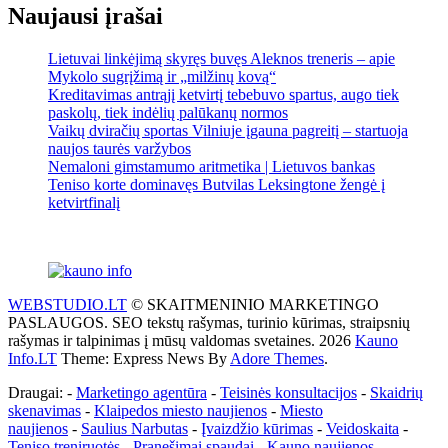
Naujausi įrašai
Lietuvai linkėjimą skyręs buvęs Aleknos treneris – apie
Mykolo sugrįžimą ir „milžinų kovą“
Kreditavimas antrąjį ketvirtį tebebuvo spartus, augo tiek
paskolų, tiek indėlių palūkanų normos
Vaikų dviračių sportas Vilniuje įgauna pagreitį – startuoja
naujos taurės varžybos
Nemaloni gimstamumo aritmetika | Lietuvos bankas
Teniso korte dominavęs Butvilas Leksingtone žengė į
ketvirtfinalį
WEBSTUDIO.LT
© SKAITMENINIO MARKETINGO
PASLAUGOS. SEO tekstų rašymas, turinio kūrimas, straipsnių
rašymas ir talpinimas į mūsų valdomas svetaines. 2026
Kauno
Info.LT
Theme: Express News By
Adore Themes
.
Draugai: -
Marketingo agentūra
-
Teisinės konsultacijos
-
Skaidrių
skenavimas
-
Klaipedos miesto naujienos
-
Miesto
naujienos
-
Saulius Narbutas
-
Įvaizdžio kūrimas
-
Veidoskaita
-
Teniso treniruotės
- Pranešimai spaudai -
Kauno naujienos
-