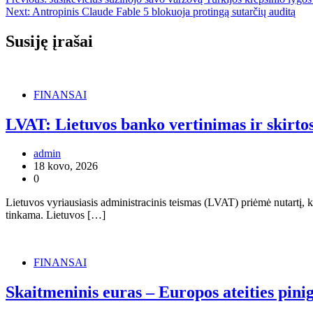
Navigacija
Next:
Antropinis Claude Fable 5 blokuoja protingą sutarčių auditą
tarp
įrašų
Susiję įrašai
FINANSAI
LVAT: Lietuvos banko vertinimas ir skirt
admin
18 kovo, 2026
0
Lietuvos vyriausiasis administracinis teismas (LVAT) priėmė nutartį, 
tinkama. Lietuvos […]
FINANSAI
Skaitmeninis euras – Europos ateities pini