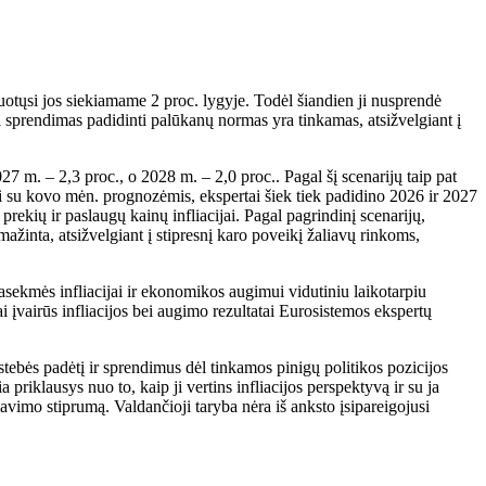
zuotųsi jos siekiamame 2 proc. lygyje. Todėl šiandien ji nusprendė
l sprendimas padidinti palūkanų normas yra tinkamas, atsižvelgiant į
7 m. – 2,3 proc., o 2028 m. – 2,0 proc.. Pagal šį scenarijų taip pat
nti su kovo mėn. prognozėmis, ekspertai šiek tiek padidino 2026 ir 2027
prekių ir paslaugų kainų infliacijai. Pagal pagrindinį scenarijų,
žinta, atsižvelgiant į stipresnį karo poveikį žaliavų rinkoms,
asekmės infliacijai ir ekonomikos augimui vidutiniu laikotarpiu
i įvairūs infliacijos bei augimo rezultatai Eurosistemos ekspertų
stebės padėtį ir sprendimus dėl tinkamos pinigų politikos pozicijos
klausys nuo to, kaip ji vertins infliacijos perspektyvą ir su ja
avimo stiprumą. Valdančioji taryba nėra iš anksto įsipareigojusi