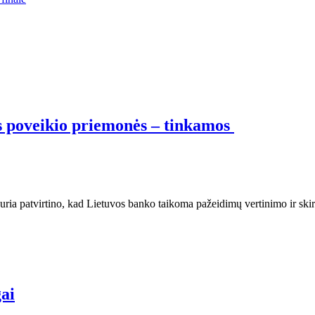
os poveikio priemonės – tinkamos
kuria patvirtino, kad Lietuvos banko taikoma pažeidimų vertinimo ir sk
gai