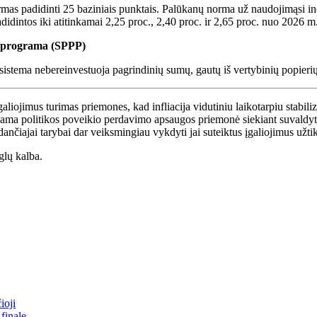
rmas padidinti 25 baziniais punktais. Palūkanų norma už naudojimąsi i
dintos iki atitinkamai 2,25 proc., 2,40 proc. ir 2,65 proc. nuo 2026 m.
o programa (SPPP)
stema nebereinvestuoja pagrindinių sumų, gautų iš vertybinių popierių,
galiojimus turimas priemones, kad infliacija vidutiniu laikotarpiu stabiliz
jama politikos poveikio perdavimo apsaugos priemonė siekiant suvaldyti 
ančiajai tarybai dar veiksmingiau vykdyti jai suteiktus įgaliojimus užtik
nglų kalba.
ioji
finale