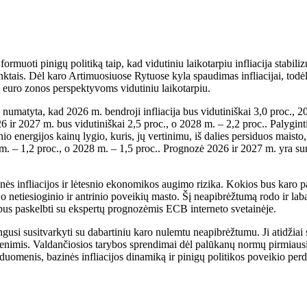
muoti pinigų politiką taip, kad vidutiniu laikotarpiu infliacija stabili
ktais. Dėl karo Artimuosiuose Rytuose kyla spaudimas infliacijai, todė
kį euro zonos perspektyvoms vidutiniu laikotarpiu.
umatyta, kad 2026 m. bendroji infliacija bus vidutiniškai 3,0 proc., 202
26 ir 2027 m. bus vidutiniškai 2,5 proc., o 2028 m. – 2,2 proc.. Palygi
 energijos kainų lygio, kuris, jų vertinimu, iš dalies persiduos maisto, 
. – 1,2 proc., o 2028 m. – 1,5 proc.. Prognozė 2026 ir 2027 m. yra suma
nės infliacijos ir lėtesnio ekonomikos augimo rizika. Kokios bus karo p
 netiesioginio ir antrinio poveikių masto. Šį neapibrėžtumą rodo ir laba
 bus paskelbti su ekspertų prognozėmis ECB interneto svetainėje.
gusi susitvarkyti su dabartiniu karo nulemtu neapibrėžtumu. Ji atidžiai 
mis. Valdančiosios tarybos sprendimai dėl palūkanų normų pirmiausia pri
duomenis, bazinės infliacijos dinamiką ir pinigų politikos poveikio perd