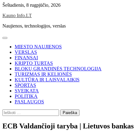
Skip
Šeštadienis, 8 rugpjūčio, 2026
to
Kauno Info.LT
content
Naujienos, technologijos, verslas
MIESTO NAUJIENOS
VERSLAS
FINANSAI
KRIPTO TURTAS
BLOKŲ GRANDINĖS TECHNOLOGIJA
TURIZMAS IR KELIONĖS
KULTŪRA IR LAISVALAIKIS
SPORTAS
SVEIKATA
POLITIKA
PASLAUGOS
Ieškoti:
ECB Valdančioji taryba | Lietuvos bankas