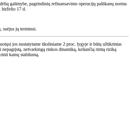
ndėlių galimybe, pagrindinių refinansavimo operacijų palūkanų norma
 birželio 17 d.
 suėjus jų terminui.
uotųsi jos nustatytame tiksliniame 2 proc. lygyje ir būtų užtikrintas
nepagrįstą, netvarkingą rinkos dinamiką, keliančią rimtą riziką
rinti kainų stabilumą.