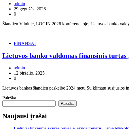
admin
29 gegužės, 2026
0
Šiandien Vilniuje, LOGIN 2026 konferencijoje, Lietuvos banko valdy
FINANSAI
Lietuvos banko valdomas finansinis turtas 
admin
12 birželio, 2025
0
Lietuvos bankas šiandien paskelbė 2024 metų Su klimatu susijusios inf
Paieška
Paieška
Naujausi įrašai
Lietuvai linkėjimą skyręs buvęs Aleknos treneris – apie Mykolo