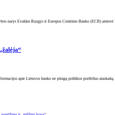
bos narys Evaldas Ruzgys ir Europos Centrinio Banko (ECB) atstovė La
„žalėja“
ormacijos apie Lietuvos banko ne pinigų politikos portfelius ataskaitą
 sugrįžimą ir „milžinų kovą“