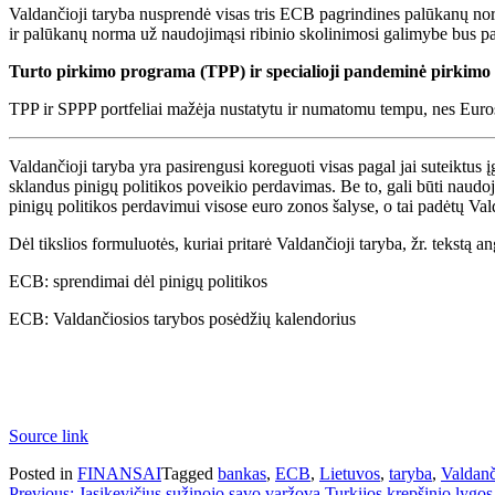
Valdančioji taryba nusprendė visas tris ECB pagrindines palūkanų no
ir palūkanų norma už naudojimąsi ribinio skolinimosi galimybe bus padi
Turto pirkimo programa (TPP) ir specialioji pandeminė pirkim
TPP ir SPPP portfeliai mažėja nustatytu ir numatomu tempu, nes Eurosi
Valdančioji taryba yra pasirengusi koreguoti visas pagal jai suteiktus į
sklandus pinigų politikos poveikio perdavimas. Be to, gali būti naudo
pinigų politikos perdavimui visose euro zonos šalyse, o tai padėtų Vald
Dėl tikslios formuluotės, kuriai pritarė Valdančioji taryba, žr. tekstą a
ECB: sprendimai dėl pinigų politikos
ECB: Valdančiosios tarybos posėdžių kalendorius
Source link
Posted in
FINANSAI
Tagged
bankas
,
ECB
,
Lietuvos
,
taryba
,
Valdanč
Previous:
Jasikevičius sužinojo savo varžovą Turkijos krepšinio lygos 