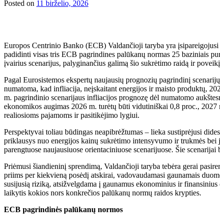
Posted on
11 birželio, 2026
Europos Centrinio Banko (ECB) Valdančioji taryba yra įsipareigojusi for
padidinti visas tris ECB pagrindines palūkanų normas 25 baziniais pun
įvairius scenarijus, palyginančius galimą šio sukrėtimo raidą ir povei
Pagal Eurosistemos ekspertų naujausių prognozių pagrindinį scenarijų n
numatoma, kad infliacija, neįskaitant energijos ir maisto produktų, 20
m. pagrindinio scenarijaus infliacijos prognozę dėl numatomo aukštesnio
ekonomikos augimas 2026 m. turėtų būti vidutiniškai 0,8 proc., 2027 m
realiosioms pajamoms ir pasitikėjimo lygiui.
Perspektyvai toliau būdingas neapibrėžtumas – lieka sustiprėjusi dides
priklausys nuo energijos kainų sukrėtimo intensyvumo ir trukmės bei jo
parengtuose naujausiuose orientaciniuose scenarijuose. Šie scenarijai
Priėmusi šiandieninį sprendimą, Valdančioji taryba tebėra gerai pasiren
priims per kiekvieną posėdį atskirai, vadovaudamasi gaunamais duomeni
susijusią riziką, atsižvelgdama į gaunamus ekonominius ir finansinius 
laikytis kokios nors konkrečios palūkanų normų raidos krypties.
ECB pagrindinės palūkanų normos