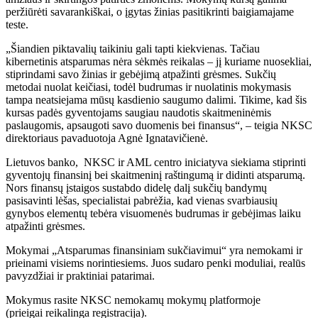
peržiūrėti savarankiškai, o įgytas žinias pasitikrinti baigiamajame
teste.
„Šiandien piktavalių taikiniu gali tapti kiekvienas. Tačiau
kibernetinis atsparumas nėra sėkmės reikalas – jį kuriame nuosekliai,
stiprindami savo žinias ir gebėjimą atpažinti grėsmes. Sukčių
metodai nuolat keičiasi, todėl budrumas ir nuolatinis mokymasis
tampa neatsiejama mūsų kasdienio saugumo dalimi. Tikime, kad šis
kursas padės gyventojams saugiau naudotis skaitmeninėmis
paslaugomis, apsaugoti savo duomenis bei finansus“, – teigia NKSC
direktoriaus pavaduotoja Agnė Ignatavičienė.
Lietuvos banko, NKSC ir AML centro iniciatyva siekiama stiprinti
gyventojų finansinį bei skaitmeninį raštingumą ir didinti atsparumą.
Nors finansų įstaigos sustabdo didelę dalį sukčių bandymų
pasisavinti lėšas, specialistai pabrėžia, kad vienas svarbiausių
gynybos elementų tebėra visuomenės budrumas ir gebėjimas laiku
atpažinti grėsmes.
Mokymai „Atsparumas finansiniam sukčiavimui“ yra nemokami ir
prieinami visiems norintiesiems. Juos sudaro penki moduliai, realūs
pavyzdžiai ir praktiniai patarimai.
Mokymus rasite NKSC nemokamų mokymų platformoje
(prieigai reikalinga registracija).