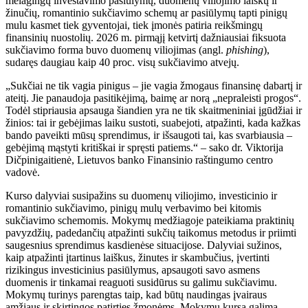
melagingų investavimo pasiūlymų, duomenų viliojimo laiškų ir
žinučių, romantinio sukčiavimo schemų ar pasiūlymų tapti pinigų
mulu kasmet tiek gyventojai, tiek įmonės patiria reikšmingų
finansinių nuostolių. 2026 m. pirmąjį ketvirtį dažniausiai fiksuota
sukčiavimo forma buvo duomenų viliojimas (angl.
phishing
),
sudaręs daugiau kaip 40 proc. visų sukčiavimo atvejų.
„Sukčiai ne tik vagia pinigus – jie vagia žmogaus finansinę dabartį ir
ateitį. Jie panaudoja pasitikėjimą, baimę ar norą „nepraleisti progos“.
Todėl stipriausia apsauga šiandien yra ne tik skaitmeniniai įgūdžiai ir
žinios: tai ir gebėjimas laiku sustoti, suabejoti, atpažinti, kada kažkas
bando paveikti mūsų sprendimus, ir išsaugoti tai, kas svarbiausia –
gebėjimą mąstyti kritiškai ir spręsti patiems.“ – sako dr. Viktorija
Dičpinigaitienė, Lietuvos banko Finansinio raštingumo centro
vadovė.
Kurso dalyviai susipažins su duomenų viliojimo, investicinio ir
romantinio sukčiavimo, pinigų mulų verbavimo bei kitomis
sukčiavimo schemomis. Mokymų medžiagoje pateikiama praktinių
pavyzdžių, padedančių atpažinti sukčių taikomus metodus ir priimti
saugesnius sprendimus kasdienėse situacijose. Dalyviai sužinos,
kaip atpažinti įtartinus laiškus, žinutes ir skambučius, įvertinti
rizikingus investicinius pasiūlymus, apsaugoti savo asmens
duomenis ir tinkamai reaguoti susidūrus su galimu sukčiavimu.
Mokymų turinys parengtas taip, kad būtų naudingas įvairaus
amžiaus ir skirtingos patirties žmonėms. Mokymų kursą galima