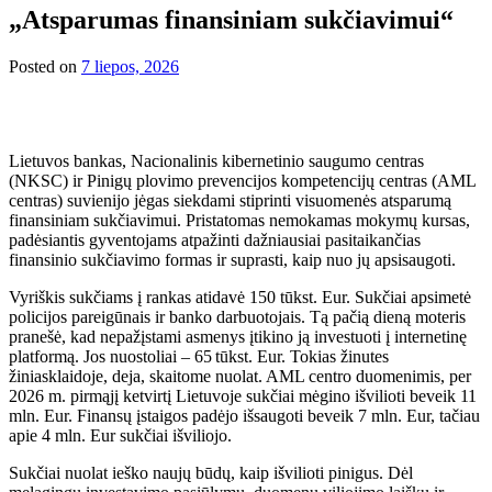
„Atsparumas finansiniam sukčiavimui“
Posted on
7 liepos, 2026
Lietuvos bankas, Nacionalinis kibernetinio saugumo centras
(NKSC) ir Pinigų plovimo prevencijos kompetencijų centras (AML
centras) suvienijo jėgas siekdami stiprinti visuomenės atsparumą
finansiniam sukčiavimui. Pristatomas nemokamas mokymų kursas,
padėsiantis gyventojams atpažinti dažniausiai pasitaikančias
finansinio sukčiavimo formas ir suprasti, kaip nuo jų apsisaugoti.
Vyriškis sukčiams į rankas atidavė 150 tūkst. Eur. Sukčiai apsimetė
policijos pareigūnais ir banko darbuotojais. Tą pačią dieną moteris
pranešė, kad nepažįstami asmenys įtikino ją investuoti į internetinę
platformą. Jos nuostoliai – 65 tūkst. Eur. Tokias žinutes
žiniasklaidoje, deja, skaitome nuolat. AML centro duomenimis, per
2026 m. pirmąjį ketvirtį Lietuvoje sukčiai mėgino išvilioti beveik 11
mln. Eur. Finansų įstaigos padėjo išsaugoti beveik 7 mln. Eur, tačiau
apie 4 mln. Eur sukčiai išviliojo.
Sukčiai nuolat ieško naujų būdų, kaip išvilioti pinigus. Dėl