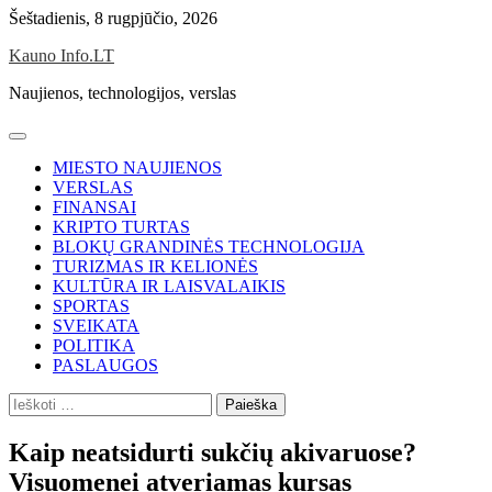
Skip
Šeštadienis, 8 rugpjūčio, 2026
to
Kauno Info.LT
content
Naujienos, technologijos, verslas
MIESTO NAUJIENOS
VERSLAS
FINANSAI
KRIPTO TURTAS
BLOKŲ GRANDINĖS TECHNOLOGIJA
TURIZMAS IR KELIONĖS
KULTŪRA IR LAISVALAIKIS
SPORTAS
SVEIKATA
POLITIKA
PASLAUGOS
Ieškoti:
Kaip neatsidurti sukčių akivaruose?
Visuomenei atveriamas kursas