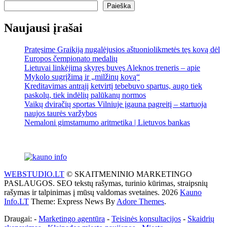
Paieška
Naujausi įrašai
Pratęsime Graikiją nugalėjusios aštuoniolikmetės tęs kovą dėl
Europos čempionato medalių
Lietuvai linkėjimą skyręs buvęs Aleknos treneris – apie
Mykolo sugrįžimą ir „milžinų kovą“
Kreditavimas antrąjį ketvirtį tebebuvo spartus, augo tiek
paskolų, tiek indėlių palūkanų normos
Vaikų dviračių sportas Vilniuje įgauna pagreitį – startuoja
naujos taurės varžybos
Nemaloni gimstamumo aritmetika | Lietuvos bankas
WEBSTUDIO.LT
© SKAITMENINIO MARKETINGO
PASLAUGOS. SEO tekstų rašymas, turinio kūrimas, straipsnių
rašymas ir talpinimas į mūsų valdomas svetaines. 2026
Kauno
Info.LT
Theme: Express News By
Adore Themes
.
Draugai: -
Marketingo agentūra
-
Teisinės konsultacijos
-
Skaidrių