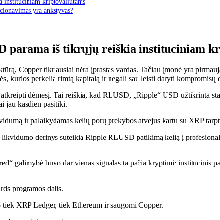
 instituciniam kriptovaliutams
cionavimas yra ankstyvas?
parama iš tikrųjų reiškia instituciniam k
struktūrą, Copper tikriausiai nėra įprastas vardas. Tačiau įmonė yra pirma
nės, kurios perkelia rimtą kapitalą ir negali sau leisti daryti kompromis
i atkreipti dėmesį. Tai reiškia, kad RLUSD, „Ripple“ USD užtikrinta stab
ai jau kasdien pasitiki.
vidumą ir palaikydamas kelių porų prekybos atvejus kartu su XRP tarp
likvidumo derinys suteikia Ripple RLUSD patikimą kelią į profesionali
d“ galimybė buvo dar vienas signalas ta pačia kryptimi: institucinis p
ds programos dalis.
isto tiek XRP Ledger, tiek Ethereum ir saugomi Copper.