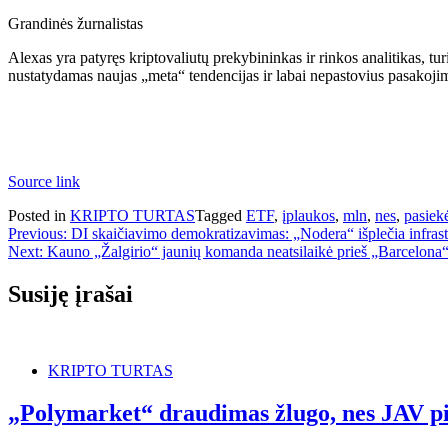
Grandinės žurnalistas
Alexas yra patyręs kriptovaliutų prekybininkas ir rinkos analitikas, tur
nustatydamas naujas „meta“ tendencijas ir labai nepastovius pasakoj
Source link
Posted in
KRIPTO TURTAS
Tagged
ETF
,
įplaukos
,
mln
,
nes
,
pasiek
Navigacija
Previous:
DI skaičiavimo demokratizavimas: „Nodera“ išplečia infrast
Next:
Kauno „Žalgirio“ jaunių komanda neatsilaikė prieš „Barcelona“
tarp
įrašų
Susiję įrašai
KRIPTO TURTAS
„Polymarket“ draudimas žlugo, nes JAV pi