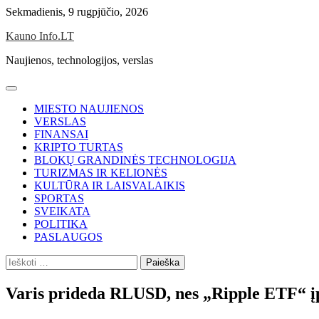
Skip
Sekmadienis, 9 rugpjūčio, 2026
to
Kauno Info.LT
content
Naujienos, technologijos, verslas
MIESTO NAUJIENOS
VERSLAS
FINANSAI
KRIPTO TURTAS
BLOKŲ GRANDINĖS TECHNOLOGIJA
TURIZMAS IR KELIONĖS
KULTŪRA IR LAISVALAIKIS
SPORTAS
SVEIKATA
POLITIKA
PASLAUGOS
Ieškoti:
Varis prideda RLUSD, nes „Ripple ETF“ į