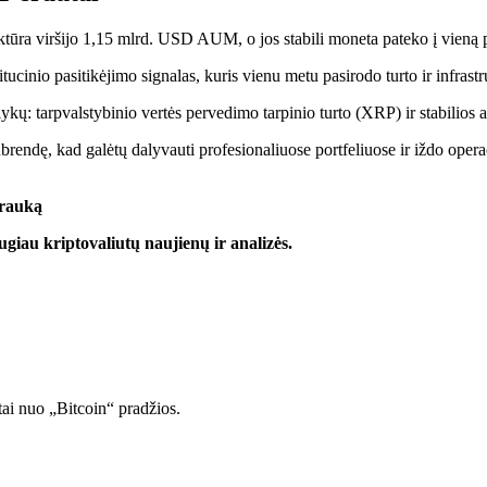
ktūra viršijo 1,15 mlrd. USD AUM, o jos stabili moneta pateko į vieną 
stitucinio pasitikėjimo signalas, kuris vienu metu pasirodo turto ir infras
ų: tarpvalstybinio vertės pervedimo tarpinio turto (XRP) ir stabilio
brendę, kad galėtų dalyvauti profesionaliuose portfeliuose ir iždo ope
trauką
iau kriptovaliutų naujienų ir analizės.
tai nuo „Bitcoin“ pradžios.