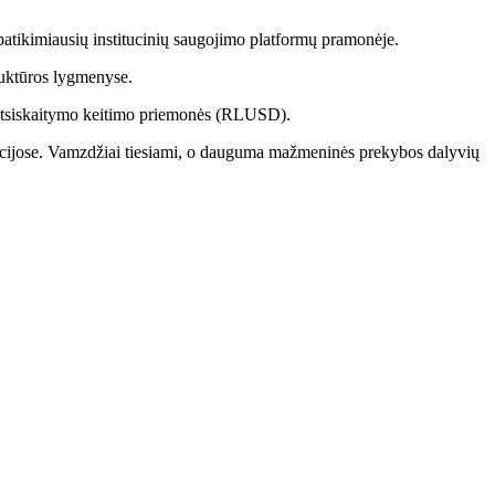
patikimiausių institucinių saugojimo platformų pramonėje.
truktūros lygmenyse.
s atsiskaitymo keitimo priemonės (RLUSD).
racijose. Vamzdžiai tiesiami, o dauguma mažmeninės prekybos dalyvių