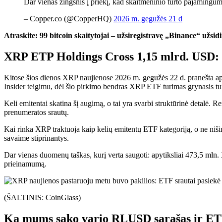
Dar vienas žingsnis į priekį, kad skaitmeninio turto pajaming
– Copper.co (@CopperHQ)
2026 m. gegužės 21 d
Atraskite: 99 bitcoin skaitytojai – užsiregistravę „Binance“ užs
XRP ETP Holdings Cross 1,15 mlrd. USD: a
Kitose šios dienos XRP naujienose 2026 m. gegužės 22 d. pranešta api
Insider teigimu, dėl šio pirkimo bendras XRP ETF turimas grynasis tur
Keli emitentai skatina šį augimą, o tai yra svarbi struktūrinė detalė.
prenumeratos srautų.
Kai rinka XRP traktuoja kaip kelių emitentų ETF kategoriją, o ne nišin
savaime stiprinantys.
Dar vienas duomenų taškas, kurį verta saugoti: apytiksliai 473,5 mln
prieinamumą.
(ŠALTINIS: CoinGlass)
Ką mums sako vario RLUSD sąrašas ir ET