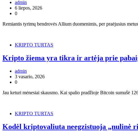
admin
6 liepos, 2026
0
Remiantis tyrimų bendrovės Allium duomenimis, per praėjusius metus 
KRIPTO TURTAS
Kripto žiema yra tikra ir artėja prie paba
admin
3 vasario, 2026
0
Jau keturi mėnesiai skausmo. Kai spalio pradžioje Bitcoin sumušė 1
KRIPTO TURTAS
Kodėl kriptovaliuta neegzistuoja „nulinė r