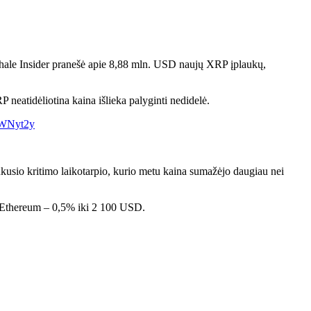
Whale Insider pranešė apie 8,88 mln. USD naujų XRP įplaukų,
 neatidėliotina kaina išlieka palyginti nedidelė.
VWNyt2y
kusio kritimo laikotarpio, kurio metu kaina sumažėjo daugiau nei
 o Ethereum – 0,5% iki 2 100 USD.