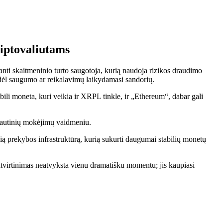
riptovaliutams
ujanti skaitmeninio turto saugotoja, kurią naudoja rizikos draudimo
ų dėl saugumo ar reikalavimų laikydamasi sandorių.
ili moneta, kuri veikia ir XRPL tinkle, ir „Ethereum“, dabar gali
tautinių mokėjimų vaidmeniu.
ą prekybos infrastruktūrą, kurią sukurti daugumai stabilių monetų
atvirtinimas neatvyksta vienu dramatišku momentu; jis kaupiasi