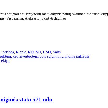
intis daugiau nei septynerių metų aktyvią patirtį skaitmeninio turto srit
imus. Visų pirma, Aleksas… Skaityti daugiau
ė
,
prideda
,
Ripple
,
RLUSD
,
USD
,
Varis
ruktūrą, kad investuotojai būtų sujungti su įmonių paklausa
 ekipą
niginės stato 571 mln