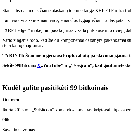
Štai sintezė: tame pačiame ataskaitų teikimo lange XRP ETF infrastru
Tai nėra dvi atskiros naujienos, einančios lygiagrečiai. Tai tas pats in
„XRP Ledger“ mokėjimų pasakojimas visada priklausė nuo dviejų dalyk
Vario žingsnis rodo, kad šie du komponentai dabar yra pakankamai su
stebi kainų diagramas.
TYRINTI: Šiuo metu geriausi kriptovaliutų pardavimai įgauna 
Sekite 99Bitcoins
X
„YouTube“ ir „Telegram“, kad gautumėte daug
Kodėl galite pasitikėti 99 bitkoinais
10+ metų
Įkurta 2013 m., „99Bitcoin“ komandos nariai yra kriptovaliutų eksper
90h+
Savaitinis tyrimas