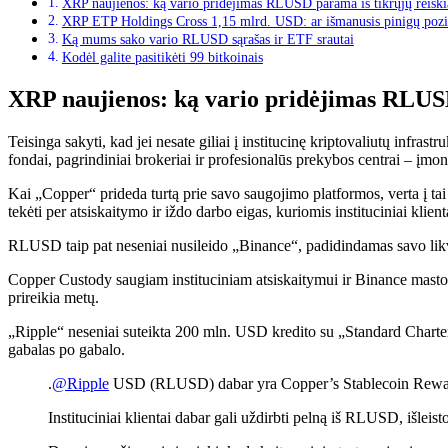
XRP naujienos: ką vario pridėjimas RLUSD parama iš tikrųjų reiškia
XRP ETP Holdings Cross 1,15 mlrd. USD: ar išmanusis pinigų pozi
Ką mums sako vario RLUSD sąrašas ir ETF srautai
Kodėl galite pasitikėti 99 bitkoinais
XRP naujienos: ką vario pridėjimas RLUSD 
Teisinga sakyti, kad jei nesate giliai į institucinę kriptovaliutų infra
fondai, pagrindiniai brokeriai ir profesionalūs prekybos centrai – įmo
Kai „Copper“ prideda turtą prie savo saugojimo platformos, verta į ta
tekėti per atsiskaitymo ir iždo darbo eigas, kuriomis instituciniai klient
RLUSD taip pat neseniai nusileido „Binance“, padidindamas savo lik
Copper Custody saugiam instituciniam atsiskaitymui ir Binance masto 
prireikia metų.
„Ripple“ neseniai suteikta 200 mln. USD kredito su „Standard Chartere
gabalas po gabalo.
.
@Ripple
USD (RLUSD) dabar yra Copper’s Stablecoin Rewar
Instituciniai klientai dabar gali uždirbti pelną iš RLUSD, išle