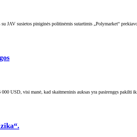
su JAV susietos piniginės politinėmis sutartimis „Polymarket“ prekiav
igos
26 000 USD, visi manė, kad skaitmeninis auksas yra pasirengęs pakilt
izika“.