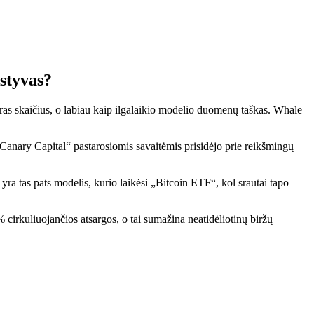
styvas?
as skaičius, o labiau kaip ilgalaikio modelio duomenų taškas. Whale
„Canary Capital“ pastarosiomis savaitėmis prisidėjo prie reikšmingų
yra tas pats modelis, kurio laikėsi „Bitcoin ETF“, kol srautai tapo
irkuliuojančios atsargos, o tai sumažina neatidėliotinų biržų