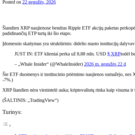
Posted on
22 gegužės, 2026
Šiandien XRP naujienose bendras Ripple ETF akcijų paketas perkopė 1
padidinančių ETP turtą iki šio etapo.
Įdomesnis skaitymas yra struktūrinis: didelio masto institucijų dalyva
JUST IN: ETF klientai perka už 8,88 mln. USD
$ XRP
todėl b
– „Whale Insider“ (@WhaleInsider)
2026 m. gegužės 22 d
Šie ETF duomenys ir institucinio priėmimo naujienos sumažėjo, nes X
-7%.)
XRP šiandien nėra vienintelė auka; kriptovaliutų rinka kaip visuma i
(ŠALTINIS: „TradingView“)
Turinys: