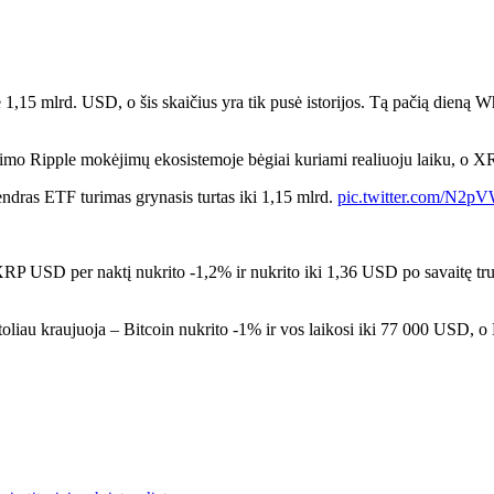
,15 mlrd. USD, o šis skaičius yra tik pusė istorijos. Tą pačią dieną 
vimo Ripple mokėjimų ekosistemoje bėgiai kuriami realiuoju laiku, o XRP
endras ETF turimas grynasis turtas iki 1,15 mlrd.
pic.twitter.com/N2p
RP USD per naktį nukrito -1,2% ir nukrito iki 1,36 USD po savaitę tru
r toliau kraujuoja – Bitcoin nukrito -1% ir vos laikosi iki 77 000 USD,