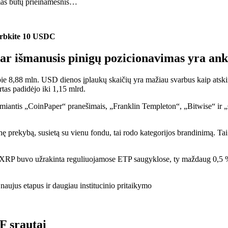
umas būtų prieinamesnis…
idirbkite 10 USDC
r išmanusis pinigų pozicionavimas yra ank
e 8,88 mln. USD dienos įplaukų skaičių yra mažiau svarbus kaip atskir
tas padidėjo iki 1,15 mlrd.
 Remiantis „CoinPaper“ pranešimais, „Franklin Templeton“, „Bitwise“ ir 
ę prekybą, susietą su vienu fondu, tai rodo kategorijos brandinimą. Tai 
. XRP buvo užrakinta reguliuojamose ETP saugyklose, ty maždaug 0,5 % c
F srautai