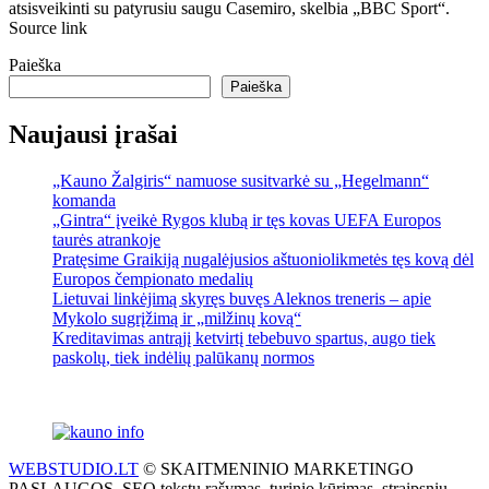
atsisveikinti su patyrusiu saugu Casemiro, skelbia „BBC Sport“.
Source link
Paieška
Paieška
Naujausi įrašai
„Kauno Žalgiris“ namuose susitvarkė su „Hegelmann“
komanda
„Gintra“ įveikė Rygos klubą ir tęs kovas UEFA Europos
taurės atrankoje
Pratęsime Graikiją nugalėjusios aštuoniolikmetės tęs kovą dėl
Europos čempionato medalių
Lietuvai linkėjimą skyręs buvęs Aleknos treneris – apie
Mykolo sugrįžimą ir „milžinų kovą“
Kreditavimas antrąjį ketvirtį tebebuvo spartus, augo tiek
paskolų, tiek indėlių palūkanų normos
WEBSTUDIO.LT
© SKAITMENINIO MARKETINGO
PASLAUGOS. SEO tekstų rašymas, turinio kūrimas, straipsnių