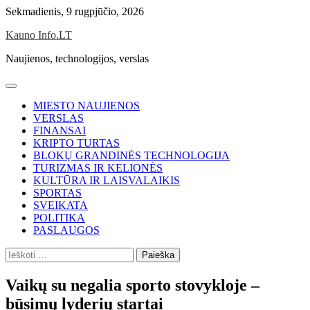
Skip
Sekmadienis, 9 rugpjūčio, 2026
to
Kauno Info.LT
content
Naujienos, technologijos, verslas
MIESTO NAUJIENOS
VERSLAS
FINANSAI
KRIPTO TURTAS
BLOKŲ GRANDINĖS TECHNOLOGIJA
TURIZMAS IR KELIONĖS
KULTŪRA IR LAISVALAIKIS
SPORTAS
SVEIKATA
POLITIKA
PASLAUGOS
Ieškoti:
Vaikų su negalia sporto stovykloje –
būsimų lyderių startai