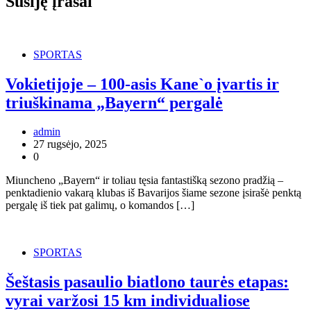
Susiję įrašai
SPORTAS
Vokietijoje – 100-asis Kane`o įvartis ir
triuškinama „Bayern“ pergalė
admin
27 rugsėjo, 2025
0
Miuncheno „Bayern“ ir toliau tęsia fantastišką sezono pradžią –
penktadienio vakarą klubas iš Bavarijos šiame sezone įsirašė penktą
pergalę iš tiek pat galimų, o komandos […]
SPORTAS
Šeštasis pasaulio biatlono taurės etapas:
vyrai varžosi 15 km individualiose