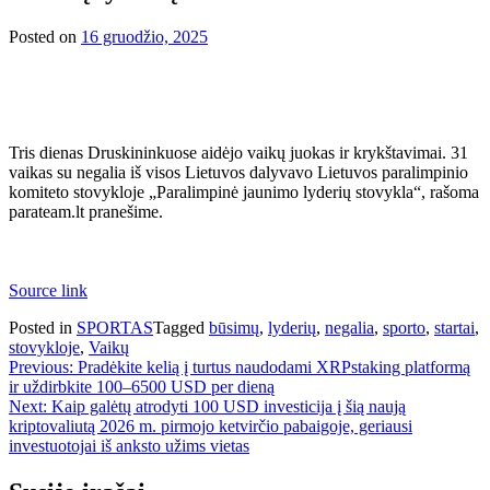
Posted on
16 gruodžio, 2025
Tris dienas Druskininkuose aidėjo vaikų juokas ir krykštavimai. 31
vaikas su negalia iš visos Lietuvos dalyvavo Lietuvos paralimpinio
komiteto stovykloje „Paralimpinė jaunimo lyderių stovykla“, rašoma
parateam.lt pranešime.
Source link
Posted in
SPORTAS
Tagged
būsimų
,
lyderių
,
negalia
,
sporto
,
startai
,
stovykloje
,
Vaikų
Navigacija
Previous:
Pradėkite kelią į turtus naudodami XRPstaking platformą
ir uždirbkite 100–6500 USD per dieną
tarp
Next:
Kaip galėtų atrodyti 100 USD investicija į šią naują
įrašų
kriptovaliutą 2026 m. pirmojo ketvirčio pabaigoje, geriausi
investuotojai iš anksto užims vietas