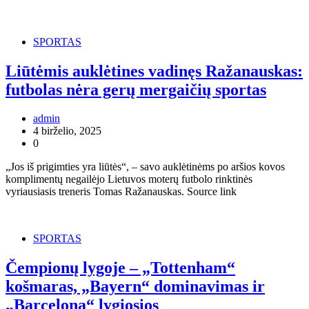
SPORTAS
Liūtėmis auklėtines vadinęs Ražanauskas:
futbolas nėra gerų mergaičių sportas
admin
4 birželio, 2025
0
„Jos iš prigimties yra liūtės“, – savo auklėtinėms po aršios kovos
komplimentų negailėjo Lietuvos moterų futbolo rinktinės
vyriausiasis treneris Tomas Ražanauskas. Source link
SPORTAS
Čempionų lygoje – „Tottenham“
košmaras, „Bayern“ dominavimas ir
„Barcelona“ lygiosios