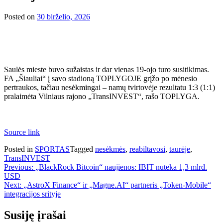
Posted on
30 birželio, 2026
Saulės mieste buvo sužaistas ir dar vienas 19-ojo turo susitikimas.
FA „Šiauliai“ į savo stadioną TOPLYGOJE grįžo po mėnesio
pertraukos, tačiau nesėkmingai – namų tvirtovėje rezultatu 1:3 (1:1)
pralaimėta Vilniaus rajono „TransINVEST“, rašo TOPLYGA.
Source link
Posted in
SPORTAS
Tagged
nesėkmės
,
reabiltavosi
,
taurėje
,
TransINVEST
Navigacija
Previous:
„BlackRock Bitcoin“ naujienos: IBIT nuteka 1,3 mlrd.
USD
tarp
Next:
„AstroX Finance“ ir „Magne.AI“ partneris „Token-Mobile“
įrašų
integracijos srityje
Susiję įrašai