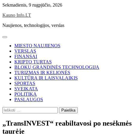
Skip
Sekmadienis, 9 rugpjūčio, 2026
to
Kauno Info.LT
content
Naujienos, technologijos, verslas
MIESTO NAUJIENOS
VERSLAS
FINANSAI
KRIPTO TURTAS
BLOKŲ GRANDINĖS TECHNOLOGIJA
TURIZMAS IR KELIONĖS
KULTŪRA IR LAISVALAIKIS
SPORTAS
SVEIKATA
POLITIKA
PASLAUGOS
Ieškoti:
„TransINVEST“ reabiltavosi po nesėkmės
taurėje