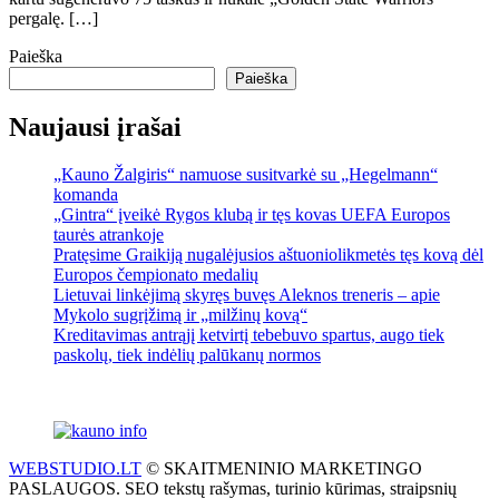
pergalę. […]
Paieška
Paieška
Naujausi įrašai
„Kauno Žalgiris“ namuose susitvarkė su „Hegelmann“
komanda
„Gintra“ įveikė Rygos klubą ir tęs kovas UEFA Europos
taurės atrankoje
Pratęsime Graikiją nugalėjusios aštuoniolikmetės tęs kovą dėl
Europos čempionato medalių
Lietuvai linkėjimą skyręs buvęs Aleknos treneris – apie
Mykolo sugrįžimą ir „milžinų kovą“
Kreditavimas antrąjį ketvirtį tebebuvo spartus, augo tiek
paskolų, tiek indėlių palūkanų normos
WEBSTUDIO.LT
© SKAITMENINIO MARKETINGO
PASLAUGOS. SEO tekstų rašymas, turinio kūrimas, straipsnių