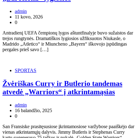
admin
11 kovo, 2026
0
Antradienį UEFA čempionų lygos aštuntfinalyje buvo sužaistos dar
trejos rungtynės. Dramatiškos lygiosios užfiksuotos Niukasle, o
Madrido „Atletico“ ir Miuncheno „Bayern“ iškovojo įspūdingas
pergales prieš savo […]
SPORTAS
Žvėriškas Curry ir Butlerio tandemas
atvedė „Warriors“ į atkrintamąsias
admin
16 balandžio, 2025
0
San Fransiske prasitęsusiose įkrintamosiose varžybose paaiškėjo dar
vienas atkrintamųjų dalyvis. Jimmy Butleris ir Stephenas Curry
kartu sugeneravo 75 taškus ir nukalė „Golden State Warriors“