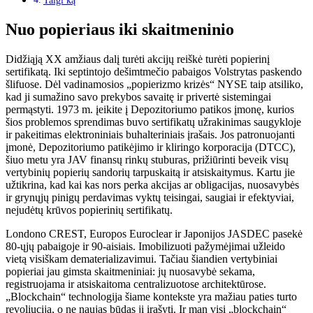
Taigi ką
Nuo popieriaus iki skaitmeninio
Didžiąją XX amžiaus dalį turėti akcijų reiškė turėti popierinį
sertifikatą. Iki septintojo dešimtmečio pabaigos Volstrytas paskendo
šlifuose. Dėl vadinamosios „popierizmo krizės“ NYSE taip atsiliko,
kad ji sumažino savo prekybos savaitę ir privertė sistemingai
permąstyti. 1973 m. įeikite į Depozitoriumo patikos įmonę, kurios
šios problemos sprendimas buvo sertifikatų užrakinimas saugykloje
ir pakeitimas elektroniniais buhalteriniais įrašais. Jos patronuojanti
įmonė, Depozitoriumo patikėjimo ir kliringo korporacija (DTCC),
šiuo metu yra JAV finansų rinkų stuburas, prižiūrinti beveik visų
vertybinių popierių sandorių tarpuskaitą ir atsiskaitymus. Kartu jie
užtikrina, kad kai kas nors perka akcijas ar obligacijas, nuosavybės
ir grynųjų pinigų perdavimas vyktų teisingai, saugiai ir efektyviai,
nejudėtų krūvos popierinių sertifikatų.
Londono CREST, Europos Euroclear ir Japonijos JASDEC pasekė
80-ųjų pabaigoje ir 90-aisiais. Imobilizuoti pažymėjimai užleido
vietą visiškam dematerializavimui. Tačiau šiandien vertybiniai
popieriai jau gimsta skaitmeniniai: jų nuosavybė sekama,
registruojama ir atsiskaitoma centralizuotose architektūrose.
„Blockchain“ technologija šiame kontekste yra mažiau paties turto
revoliucija, o ne naujas būdas jį įrašyti. Ir man visi „blockchain“