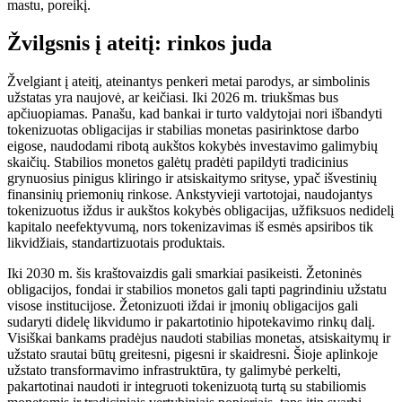
mastu, poreikį.
Žvilgsnis į ateitį: rinkos juda
Žvelgiant į ateitį, ateinantys penkeri metai parodys, ar simbolinis
užstatas yra naujovė, ar keičiasi. Iki 2026 m. triukšmas bus
apčiuopiamas. Panašu, kad bankai ir turto valdytojai nori išbandyti
tokenizuotas obligacijas ir stabilias monetas pasirinktose darbo
eigose, naudodami ribotą aukštos kokybės investavimo galimybių
skaičių. Stabilios monetos galėtų pradėti papildyti tradicinius
grynuosius pinigus kliringo ir atsiskaitymo srityse, ypač išvestinių
finansinių priemonių rinkose. Ankstyvieji vartotojai, naudojantys
tokenizuotus iždus ir aukštos kokybės obligacijas, užfiksuos nedidelį
kapitalo neefektyvumą, nors tokenizavimas iš esmės apsiribos tik
likvidžiais, standartizuotais produktais.
Iki 2030 m. šis kraštovaizdis gali smarkiai pasikeisti. Žetoninės
obligacijos, fondai ir stabilios monetos gali tapti pagrindiniu užstatu
visose institucijose. Žetonizuoti iždai ir įmonių obligacijos gali
sudaryti didelę likvidumo ir pakartotinio hipotekavimo rinkų dalį.
Visiškai bankams pradėjus naudoti stabilias monetas, atsiskaitymų ir
užstato srautai būtų greitesni, pigesni ir skaidresni. Šioje aplinkoje
užstato transformavimo infrastruktūra, ty galimybė perkelti,
pakartotinai naudoti ir integruoti tokenizuotą turtą su stabiliomis