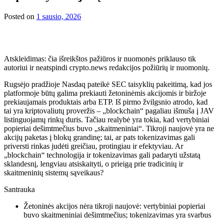
Posted on
1 sausio, 2026
Atskleidimas: čia išreikštos pažiūros ir nuomonės priklauso tik
autoriui ir neatspindi crypto.news redakcijos požiūrių ir nuomonių.
Rugsėjo pradžioje Nasdaq pateikė SEC taisyklių pakeitimą, kad jos
platformoje būtų galima prekiauti žetoninėmis akcijomis ir biržoje
prekiaujamais produktais arba ETP. Iš pirmo žvilgsnio atrodo, kad
tai yra kriptovaliutų proveržis – „blockchain“ pagaliau išmuša į JAV
listinguojamų rinkų duris. Tačiau realybė yra tokia, kad vertybiniai
popieriai dešimtmečius buvo „skaitmeniniai“. Tikroji naujovė yra ne
akcijų paketas į blokų grandinę; tai, ar pats tokenizavimas gali
priversti rinkas judėti greičiau, protingiau ir efektyviau. Ar
„blockchain“ technologija ir tokenizavimas gali padaryti užstatą
sklandesnį, lengviau atsiskaityti, o prieigą prie tradicinių ir
skaitmeninių sistemų sąveikaus?
Santrauka
Žetoninės akcijos nėra tikroji naujovė: vertybiniai popieriai
buvo skaitmeniniai dešimtmečius; tokenizavimas yra svarbus