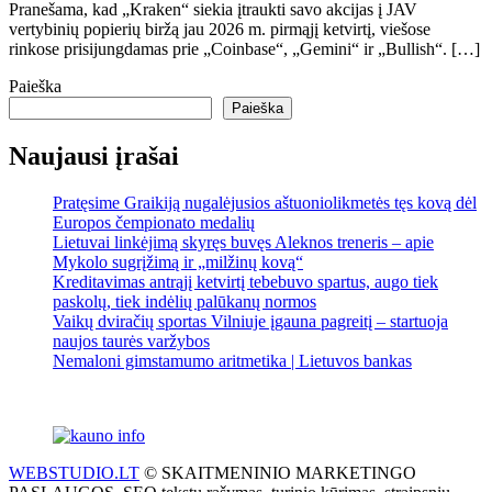
Pranešama, kad „Kraken“ siekia įtraukti savo akcijas į JAV
vertybinių popierių biržą jau 2026 m. pirmąjį ketvirtį, viešose
rinkose prisijungdamas prie „Coinbase“, „Gemini“ ir „Bullish“. […]
Paieška
Paieška
Naujausi įrašai
Pratęsime Graikiją nugalėjusios aštuoniolikmetės tęs kovą dėl
Europos čempionato medalių
Lietuvai linkėjimą skyręs buvęs Aleknos treneris – apie
Mykolo sugrįžimą ir „milžinų kovą“
Kreditavimas antrąjį ketvirtį tebebuvo spartus, augo tiek
paskolų, tiek indėlių palūkanų normos
Vaikų dviračių sportas Vilniuje įgauna pagreitį – startuoja
naujos taurės varžybos
Nemaloni gimstamumo aritmetika | Lietuvos bankas
WEBSTUDIO.LT
© SKAITMENINIO MARKETINGO