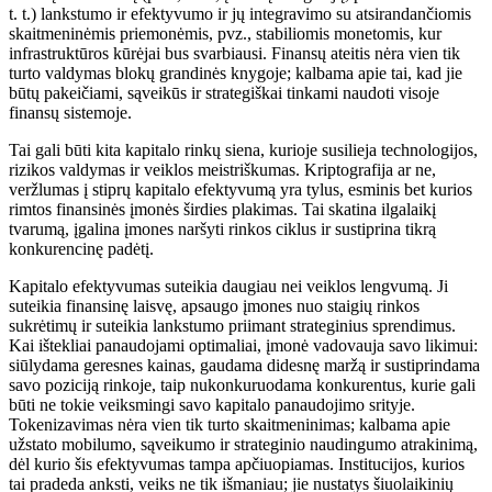
t. t.) lankstumo ir efektyvumo ir jų integravimo su atsirandančiomis
skaitmeninėmis priemonėmis, pvz., stabiliomis monetomis, kur
infrastruktūros kūrėjai bus svarbiausi. Finansų ateitis nėra vien tik
turto valdymas blokų grandinės knygoje; kalbama apie tai, kad jie
būtų pakeičiami, sąveikūs ir strategiškai tinkami naudoti visoje
finansų sistemoje.
Tai gali būti kita kapitalo rinkų siena, kurioje susilieja technologijos,
rizikos valdymas ir veiklos meistriškumas. Kriptografija ar ne,
veržlumas į stiprų kapitalo efektyvumą yra tylus, esminis bet kurios
rimtos finansinės įmonės širdies plakimas. Tai skatina ilgalaikį
tvarumą, įgalina įmones naršyti rinkos ciklus ir sustiprina tikrą
konkurencinę padėtį.
Kapitalo efektyvumas suteikia daugiau nei veiklos lengvumą. Ji
suteikia finansinę laisvę, apsaugo įmones nuo staigių rinkos
sukrėtimų ir suteikia lankstumo priimant strateginius sprendimus.
Kai ištekliai panaudojami optimaliai, įmonė vadovauja savo likimui:
siūlydama geresnes kainas, gaudama didesnę maržą ir sustiprindama
savo poziciją rinkoje, taip nukonkuruodama konkurentus, kurie gali
būti ne tokie veiksmingi savo kapitalo panaudojimo srityje.
Tokenizavimas nėra vien tik turto skaitmeninimas; kalbama apie
užstato mobilumo, sąveikumo ir strateginio naudingumo atrakinimą,
dėl kurio šis efektyvumas tampa apčiuopiamas. Institucijos, kurios
tai pradeda anksti, veiks ne tik išmaniau; jie nustatys šiuolaikinių