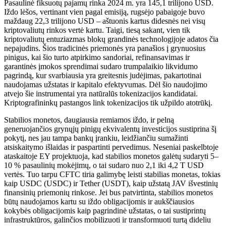
Pasaulinė fiksuotų pajamų rinka 2024 m. yra 145,1 trilijono USD.
Iždo lėšos, vertinant vien pagal emisiją, rugsėjo pabaigoje buvo
maždaug 22,3 trilijono USD – aštuonis kartus didesnės nei visų
kriptovaliutų rinkos vertė kartu. Taigi, tiesą sakant, vien tik
kriptovaliutų entuziazmas blokų grandinės technologijoje adatos čia
nepajudins. Šios tradicinės priemonės yra panašios į grynuosius
pinigus, kai šio turto atpirkimo sandoriai, refinansavimas ir
garantinės įmokos sprendimai sudaro trumpalaikio likvidumo
pagrindą, kur svarbiausia yra greitesnis judėjimas, pakartotinai
naudojamas užstatas ir kapitalo efektyvumas. Dėl šio naudojimo
atvejo šie instrumentai yra natūralūs tokenizacijos kandidatai.
Kriptografininkų pastangos link tokenizacijos tik užpildo atotrūkį.
Stabilios monetos, daugiausia remiamos iždo, ir pelną
generuojančios grynųjų pinigų ekvivalentų investicijos sustiprina šį
pokytį, nes jau tampa bankų įrankiu, leidžiančiu sumažinti
atsiskaitymo išlaidas ir paspartinti pervedimus. Neseniai paskelbtoje
ataskaitoje EY projektuoja, kad stabilios monetos galėtų sudaryti 5–
10 % pasaulinių mokėjimų, o tai sudaro nuo 2,1 iki 4,2 T USD
vertės. Tuo tarpu CFTC tiria galimybę leisti stabilias monetas, tokias
kaip USDC (USDC) ir Tether (USDT), kaip užstatą JAV išvestinių
finansinių priemonių rinkose. Jei bus patvirtinta, stabilios monetos
būtų naudojamos kartu su iždo obligacijomis ir aukščiausios
kokybės obligacijomis kaip pagrindinė užstatas, o tai sustiprintų
infrastruktūros, galinčios mobilizuoti ir transformuoti turtą dideliu