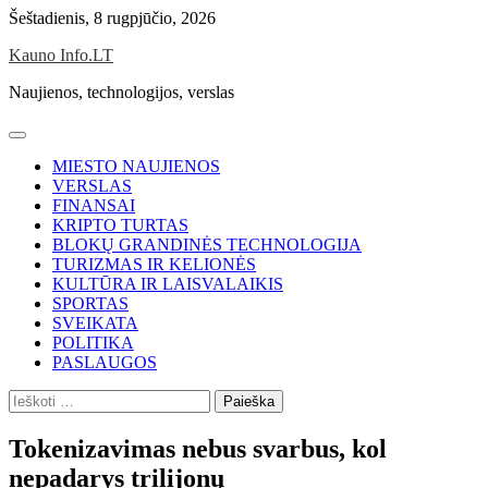
Skip
Šeštadienis, 8 rugpjūčio, 2026
to
Kauno Info.LT
content
Naujienos, technologijos, verslas
MIESTO NAUJIENOS
VERSLAS
FINANSAI
KRIPTO TURTAS
BLOKŲ GRANDINĖS TECHNOLOGIJA
TURIZMAS IR KELIONĖS
KULTŪRA IR LAISVALAIKIS
SPORTAS
SVEIKATA
POLITIKA
PASLAUGOS
Ieškoti:
Tokenizavimas nebus svarbus, kol
nepadarys trilijonų