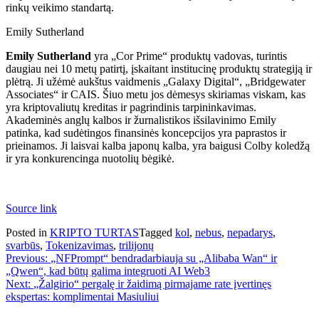
rinkų veikimo standartą.
Emily Sutherland
Emily Sutherland
yra „Cor Prime“ produktų vadovas, turintis
daugiau nei 10 metų patirtį, įskaitant institucinę produktų strategiją ir
plėtrą. Ji užėmė aukštus vaidmenis „Galaxy Digital“, „Bridgewater
Associates“ ir CAIS. Šiuo metu jos dėmesys skiriamas viskam, kas
yra kriptovaliutų kreditas ir pagrindinis tarpininkavimas.
Akademinės anglų kalbos ir žurnalistikos išsilavinimo Emily
patinka, kad sudėtingos finansinės koncepcijos yra paprastos ir
prieinamos. Ji laisvai kalba japonų kalba, yra baigusi Colby koledžą
ir yra konkurencinga nuotolių bėgikė.
Source link
Posted in
KRIPTO TURTAS
Tagged
kol
,
nebus
,
nepadarys
,
svarbūs
,
Tokenizavimas
,
trilijonų
Navigacija
Previous:
„NFPrompt“ bendradarbiauja su „Alibaba Wan“ ir
„Qwen“, kad būtų galima integruoti AI Web3
tarp
Next:
„Žalgirio“ pergalę ir žaidimą pirmajame rate įvertinęs
įrašų
ekspertas: komplimentai Masiuliui