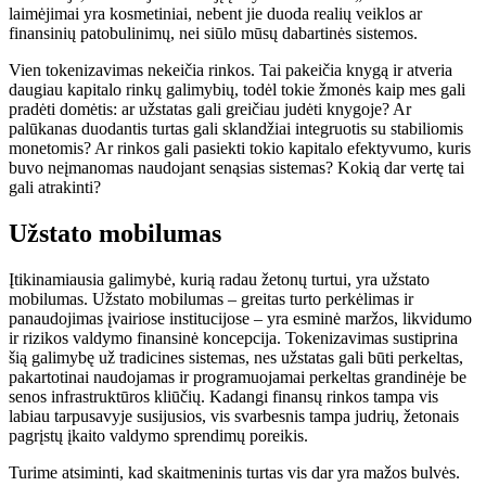
laimėjimai yra kosmetiniai, nebent jie duoda realių veiklos ar
finansinių patobulinimų, nei siūlo mūsų dabartinės sistemos.
Vien tokenizavimas nekeičia rinkos. Tai pakeičia knygą ir atveria
daugiau kapitalo rinkų galimybių, todėl tokie žmonės kaip mes gali
pradėti domėtis: ar užstatas gali greičiau judėti knygoje? Ar
palūkanas duodantis turtas gali sklandžiai integruotis su stabiliomis
monetomis? Ar rinkos gali pasiekti tokio kapitalo efektyvumo, kuris
buvo neįmanomas naudojant senąsias sistemas? Kokią dar vertę tai
gali atrakinti?
Užstato mobilumas
Įtikinamiausia galimybė, kurią radau žetonų turtui, yra užstato
mobilumas. Užstato mobilumas – greitas turto perkėlimas ir
panaudojimas įvairiose institucijose – yra esminė maržos, likvidumo
ir rizikos valdymo finansinė koncepcija. Tokenizavimas sustiprina
šią galimybę už tradicines sistemas, nes užstatas gali būti perkeltas,
pakartotinai naudojamas ir programuojamai perkeltas grandinėje be
senos infrastruktūros kliūčių. Kadangi finansų rinkos tampa vis
labiau tarpusavyje susijusios, vis svarbesnis tampa judrių, žetonais
pagrįstų įkaito valdymo sprendimų poreikis.
Turime atsiminti, kad skaitmeninis turtas vis dar yra mažos bulvės.