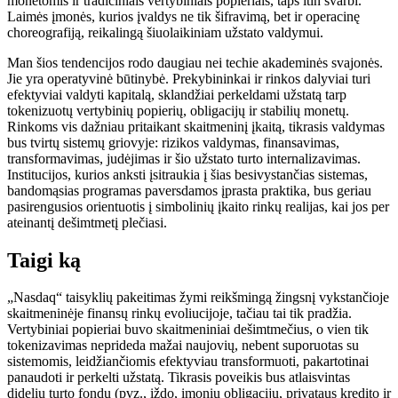
monetomis ir tradiciniais vertybiniais popieriais, taps itin svarbi.
Laimės įmonės, kurios įvaldys ne tik šifravimą, bet ir operacinę
choreografiją, reikalingą šiuolaikiniam užstato valdymui.
Man šios tendencijos rodo daugiau nei techie akademinės svajonės.
Jie yra operatyvinė būtinybė. Prekybininkai ir rinkos dalyviai turi
efektyviai valdyti kapitalą, sklandžiai perkeldami užstatą tarp
tokenizuotų vertybinių popierių, obligacijų ir stabilių monetų.
Rinkoms vis dažniau pritaikant skaitmeninį įkaitą, tikrasis valdymas
bus tvirtų sistemų griovyje: rizikos valdymas, finansavimas,
transformavimas, judėjimas ir šio užstato turto internalizavimas.
Institucijos, kurios anksti įsitraukia į šias besivystančias sistemas,
bandomąsias programas paversdamos įprasta praktika, bus geriau
pasirengusios orientuotis į simbolinių įkaito rinkų realijas, kai jos per
ateinantį dešimtmetį plečiasi.
Taigi ką
„Nasdaq“ taisyklių pakeitimas žymi reikšmingą žingsnį vykstančioje
skaitmeninėje finansų rinkų evoliucijoje, tačiau tai tik pradžia.
Vertybiniai popieriai buvo skaitmeniniai dešimtmečius, o vien tik
tokenizavimas neprideda mažai naujovių, nebent suporuotas su
sistemomis, leidžiančiomis efektyviau transformuoti, pakartotinai
panaudoti ir perkelti užstatą. Tikrasis poveikis bus atlaisvintas
didelių turto fondų (pvz., iždo, įmonių obligacijų, privataus kredito ir