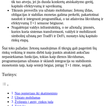
tik tuo atveju, jei jis duoda konkretų atsiskaitymo greitį,
kapitalo efektyvumą ir sąveikumą.
Tikrasis proveržis yra užstato mobilumas: žetonų iždas,
obligacijas ir stabilias monetas galima perkelti, pakartotinai
naudoti ir integruoti programiškai, o tai atlaisvina likvidumą ir
efektyvumą T+1 senuose bėgiuose.
Nugalėtojai valdys infrastruktūrą, o ne ažiotažą: įmonės,
kurios kuria sistemas transformuoti, valdyti ir mobilizuoti
simbolinį užstatą per TradFi ir DeFi, nustatys kitą kapitalo
rinkų etapą.
Štai toks pažadas: žetonų naudojimas iš tikrųjų gali pagerinti šių
rinkų veikimą ir mums dirbti kaip įrankis atrakinti anksčiau
nepasiekiamas funkcijas, tokias kaip dienos likvidumas,
programuojamas užstatas ir sklandi integracija su stabiliomis
monetomis taip, kaip senieji bėgiai, įstrigę T+1 ritme, negali.
Turinys:
Nuo popieriaus iki skaitmeninio
Užstato mobilumas
Žvilgsnis į ateitį: rinkos juda