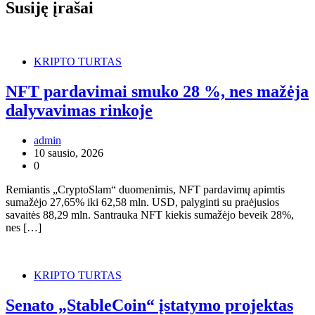
Susiję įrašai
KRIPTO TURTAS
NFT pardavimai smuko 28 %, nes mažėja
dalyvavimas rinkoje
admin
10 sausio, 2026
0
Remiantis „CryptoSlam“ duomenimis, NFT pardavimų apimtis
sumažėjo 27,65% iki 62,58 mln. USD, palyginti su praėjusios
savaitės 88,29 mln. Santrauka NFT kiekis sumažėjo beveik 28%,
nes […]
KRIPTO TURTAS
Senato „StableCoin“ įstatymo projektas