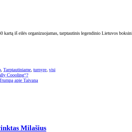
30 kartą iš eilės organizuojamas, tarptautinis legendinio Lietuvos boksi
o
,
Tarptautiniame
,
turnyre
,
visi
lly Coooling“?
 Trumpą apie Taivaną
inktas Milašius