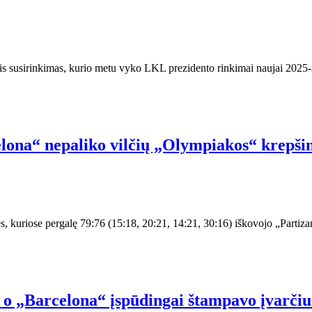
is susirinkimas, kurio metu vyko LKL prezidento rinkimai naujai 2025-
elona“ nepaliko vilčių „Olympiakos“ krepš
, kuriose pergalę 79:76 (15:18, 20:21, 14:21, 30:16) iškovojo „Partizan
, o „Barcelona“ įspūdingai štampavo įvarčiu