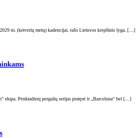
2029 m. (ketverių metų) kadencijai, rašo Lietuvos krepšinio lyga. […]
ininkams
“ ekipa. Penktadienį pergalių serijas pratęsė ir „Barcelona“ bei […]
s