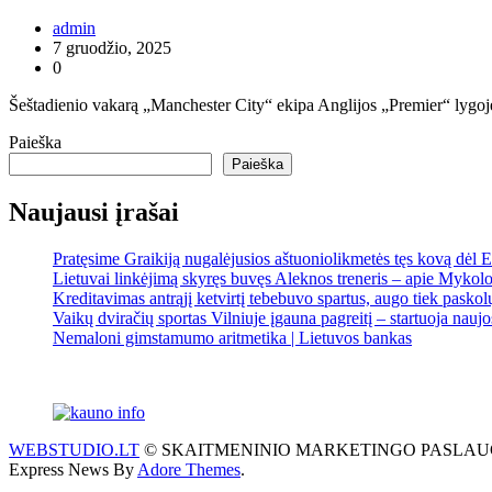
admin
7 gruodžio, 2025
0
Šeštadienio vakarą „Manchester City“ ekipa Anglijos „Premier“ lygoje 
Paieška
Paieška
Naujausi įrašai
Pratęsime Graikiją nugalėjusios aštuoniolikmetės tęs kovą dėl
Lietuvai linkėjimą skyręs buvęs Aleknos treneris – apie Mykolo
Kreditavimas antrąjį ketvirtį tebebuvo spartus, augo tiek pasko
Vaikų dviračių sportas Vilniuje įgauna pagreitį – startuoja nauj
Nemaloni gimstamumo aritmetika | Lietuvos bankas
WEBSTUDIO.LT
© SKAITMENINIO MARKETINGO PASLAUGOS. SEO te
Express News By
Adore Themes
.