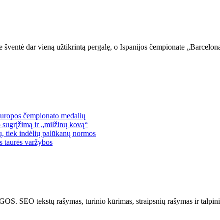
šventė dar vieną užtikrintą pergalę, o Ispanijos čempionate „Barcelona
 Europos čempionato medalių
 sugrįžimą ir „milžinų kovą“
lų, tiek indėlių palūkanų normos
os taurės varžybos
kstų rašymas, turinio kūrimas, straipsnių rašymas ir talpinima