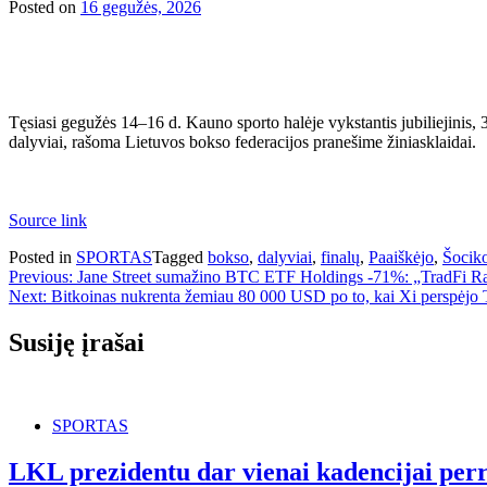
Posted on
16 gegužės, 2026
Tęsiasi gegužės 14–16 d. Kauno sporto halėje vykstantis jubiliejinis, 
dalyviai, rašoma Lietuvos bokso federacijos pranešime žiniasklaidai.
Source link
Posted in
SPORTAS
Tagged
bokso
,
dalyviai
,
finalų
,
Paaiškėjo
,
Šocik
Navigacija
Previous:
Jane Street sumažino BTC ETF Holdings -71%: „TradFi Ra
Next:
Bitkoinas nukrenta žemiau 80 000 USD po to, kai Xi perspėjo
tarp
įrašų
Susiję įrašai
SPORTAS
LKL prezidentu dar vienai kadencijai perr