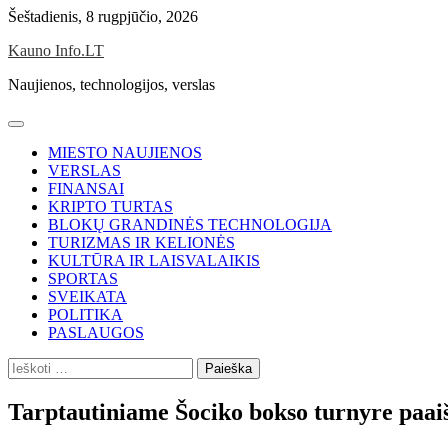
Skip
Šeštadienis, 8 rugpjūčio, 2026
to
Kauno Info.LT
content
Naujienos, technologijos, verslas
MIESTO NAUJIENOS
VERSLAS
FINANSAI
KRIPTO TURTAS
BLOKŲ GRANDINĖS TECHNOLOGIJA
TURIZMAS IR KELIONĖS
KULTŪRA IR LAISVALAIKIS
SPORTAS
SVEIKATA
POLITIKA
PASLAUGOS
Ieškoti:
Tarptautiniame Šociko bokso turnyre paaišk