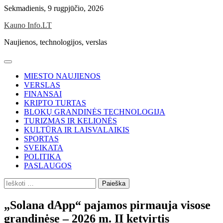
Skip
Sekmadienis, 9 rugpjūčio, 2026
to
Kauno Info.LT
content
Naujienos, technologijos, verslas
MIESTO NAUJIENOS
VERSLAS
FINANSAI
KRIPTO TURTAS
BLOKŲ GRANDINĖS TECHNOLOGIJA
TURIZMAS IR KELIONĖS
KULTŪRA IR LAISVALAIKIS
SPORTAS
SVEIKATA
POLITIKA
PASLAUGOS
Ieškoti:
„Solana dApp“ pajamos pirmauja visose
grandinėse – 2026 m. II ketvirtis