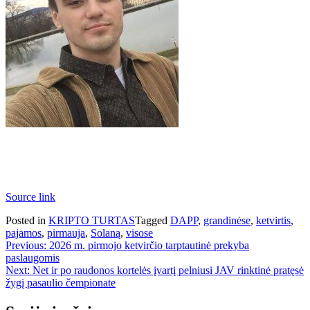
Source link
Posted in
KRIPTO TURTAS
Tagged
DAPP
,
grandinėse
,
ketvirtis
,
pajamos
,
pirmauja
,
Solaną
,
visose
Navigacija
Previous:
2026 m. pirmojo ketvirčio tarptautinė prekyba
paslaugomis
tarp
Next:
Net ir po raudonos kortelės įvartį pelniusi JAV rinktinė pratęsė
įrašų
žygį pasaulio čempionate