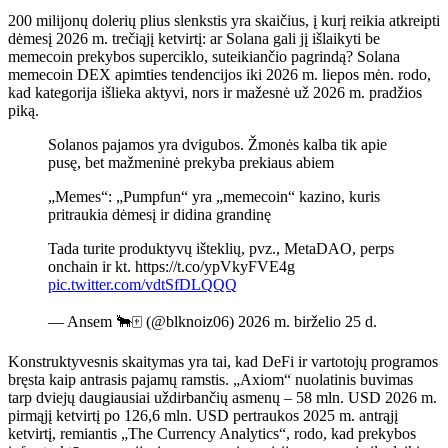
200 milijonų dolerių plius slenkstis yra skaičius, į kurį reikia atkreipti
dėmesį 2026 m. trečiąjį ketvirtį: ar Solana gali jį išlaikyti be
memecoin prekybos superciklo, suteikiančio pagrindą? Solana
memecoin DEX apimties tendencijos iki 2026 m. liepos mėn. rodo,
kad kategorija išlieka aktyvi, nors ir mažesnė už 2026 m. pradžios
piką.
Solanos pajamos yra dvigubos. Žmonės kalba tik apie
pusę, bet mažmeninė prekyba prekiaus abiem
„Memes“: „Pumpfun“ yra „memecoin“ kazino, kuris
pritraukia dėmesį ir didina grandinę
Tada turite produktyvų išteklių, pvz., MetaDAO, perps
onchain ir kt. https://t.co/ypVkyFVE4g
pic.twitter.com/vdtSfDLQQQ
— Ansem 🐂🀄️ (@blknoiz06) 2026 m. birželio 25 d.
Konstruktyvesnis skaitymas yra tai, kad DeFi ir vartotojų programos
bręsta kaip antrasis pajamų ramstis. „Axiom“ nuolatinis buvimas
tarp dviejų daugiausiai uždirbančių asmenų – 58 mln. USD 2026 m.
pirmąjį ketvirtį po 126,6 mln. USD pertraukos 2025 m. antrąjį
ketvirtį, remiantis „The Currency Analytics“, rodo, kad prekybos