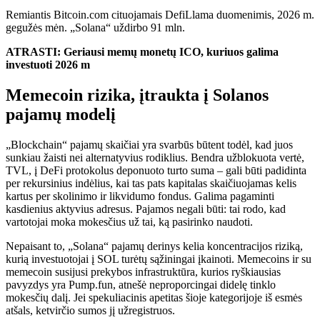
Remiantis Bitcoin.com cituojamais DefiLlama duomenimis, 2026 m.
gegužės mėn. „Solana“ uždirbo 91 mln.
ATRASTI: Geriausi memų monetų ICO, kuriuos galima
investuoti 2026 m
Memecoin rizika, įtraukta į Solanos
pajamų modelį
„Blockchain“ pajamų skaičiai yra svarbūs būtent todėl, kad juos
sunkiau žaisti nei alternatyvius rodiklius. Bendra užblokuota vertė,
TVL, į DeFi protokolus deponuoto turto suma – gali būti padidinta
per rekursinius indėlius, kai tas pats kapitalas skaičiuojamas kelis
kartus per skolinimo ir likvidumo fondus. Galima pagaminti
kasdienius aktyvius adresus. Pajamos negali būti: tai rodo, kad
vartotojai moka mokesčius už tai, ką pasirinko naudoti.
Nepaisant to, „Solana“ pajamų derinys kelia koncentracijos riziką,
kurią investuotojai į SOL turėtų sąžiningai įkainoti. Memecoins ir su
memecoin susijusi prekybos infrastruktūra, kurios ryškiausias
pavyzdys yra Pump.fun, atnešė neproporcingai didelę tinklo
mokesčių dalį. Jei spekuliacinis apetitas šioje kategorijoje iš esmės
atšals, ketvirčio sumos jį užregistruos.