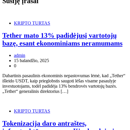
Susiję įrašai
KRIPTO TURTAS
Tether mato 13% padidėjusį vartotojų
bazę, esant ekonominiams neramumams
admin
15 balandžio, 2025
0
Dabartinis pasaulinis ekonominis nepastovumas lėmė, kad „Tether“
išleido USDT, kaip prieglobstis saugoti lėšas visame pasaulyje
investuotojams, todėl padidėja 13% bendrovės vartotojų bazės.
„Tether“ generalinis direktorius […]
KRIPTO TURTAS
Tokenizacija daro antraštes,