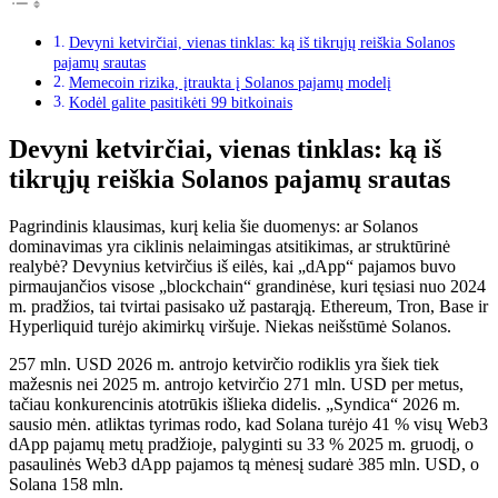
Devyni ketvirčiai, vienas tinklas: ką iš tikrųjų reiškia Solanos
pajamų srautas
Memecoin rizika, įtraukta į Solanos pajamų modelį
Kodėl galite pasitikėti 99 bitkoinais
Devyni ketvirčiai, vienas tinklas: ką iš
tikrųjų reiškia Solanos pajamų srautas
Pagrindinis klausimas, kurį kelia šie duomenys: ar Solanos
dominavimas yra ciklinis nelaimingas atsitikimas, ar struktūrinė
realybė? Devynius ketvirčius iš eilės, kai „dApp“ pajamos buvo
pirmaujančios visose „blockchain“ grandinėse, kuri tęsiasi nuo 2024
m. pradžios, tai tvirtai pasisako už pastarąją. Ethereum, Tron, Base ir
Hyperliquid turėjo akimirkų viršuje. Niekas neišstūmė Solanos.
257 mln. USD 2026 m. antrojo ketvirčio rodiklis yra šiek tiek
mažesnis nei 2025 m. antrojo ketvirčio 271 mln. USD per metus,
tačiau konkurencinis atotrūkis išlieka didelis. „Syndica“ 2026 m.
sausio mėn. atliktas tyrimas rodo, kad Solana turėjo 41 % visų Web3
dApp pajamų metų pradžioje, palyginti su 33 % 2025 m. gruodį, o
pasaulinės Web3 dApp pajamos tą mėnesį sudarė 385 mln. USD, o
Solana 158 mln.