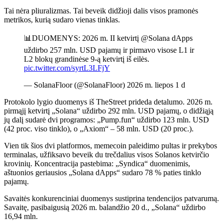
Tai nėra pliuralizmas. Tai beveik didžioji dalis visos pramonės
metrikos, kurią sudaro vienas tinklas.
📊DUOMENYS: 2026 m. II ketvirtį @Solana dApps
uždirbo 257 mln. USD pajamų ir pirmavo visose L1 ir
L2 blokų grandinėse 9-ą ketvirtį iš eilės.
pic.twitter.com/syrtL3LFjY
— SolanaFloor (@SolanaFloor) 2026 m. liepos 1 d
Protokolo lygio duomenys iš TheStreet prideda detalumo. 2026 m.
pirmąjį ketvirtį „Solana“ uždirbo 292 mln. USD pajamų, o didžiąją
jų dalį sudarė dvi programos: „Pump.fun“ uždirbo 123 mln. USD
(42 proc. viso tinklo), o „Axiom“ – 58 mln. USD (20 proc.).
Vien tik šios dvi platformos, memecoin paleidimo pultas ir prekybos
terminalas, užfiksavo beveik du trečdalius visos Solanos ketvirčio
krovinių. Koncentracija pastebima: „Syndica“ duomenimis,
aštuonios geriausios „Solana dApps“ sudaro 78 % paties tinklo
pajamų.
Savaitės konkurenciniai duomenys sustiprina tendencijos patvarumą.
Savaitę, pasibaigusią 2026 m. balandžio 20 d., „Solana“ uždirbo
16,94 mln.