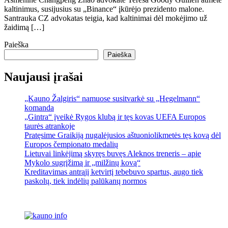
kaltinimus, susijusius su „Binance“ įkūrėjo prezidento malone.
Santrauka CZ advokatas teigia, kad kaltinimai dėl mokėjimo už
žaidimą […]
Paieška
Paieška
Naujausi įrašai
„Kauno Žalgiris“ namuose susitvarkė su „Hegelmann“
komanda
„Gintra“ įveikė Rygos klubą ir tęs kovas UEFA Europos
taurės atrankoje
Pratęsime Graikiją nugalėjusios aštuoniolikmetės tęs kovą dėl
Europos čempionato medalių
Lietuvai linkėjimą skyręs buvęs Aleknos treneris – apie
Mykolo sugrįžimą ir „milžinų kovą“
Kreditavimas antrąjį ketvirtį tebebuvo spartus, augo tiek
paskolų, tiek indėlių palūkanų normos