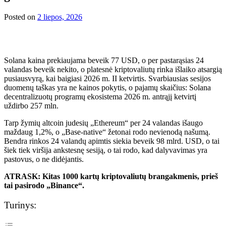
Posted on
2 liepos, 2026
Solana kaina prekiaujama beveik 77 USD, o per pastarąsias 24
valandas beveik nekito, o platesnė kriptovaliutų rinka išlaiko atsargią
pusiausvyrą, kai baigiasi 2026 m. II ketvirtis. Svarbiausias sesijos
duomenų taškas yra ne kainos pokytis, o pajamų skaičius: Solana
decentralizuotų programų ekosistema 2026 m. antrąjį ketvirtį
uždirbo 257 mln.
Tarp žymių altcoin judesių „Ethereum“ per 24 valandas išaugo
maždaug 1,2%, o „Base-native“ žetonai rodo nevienodą našumą.
Bendra rinkos 24 valandų apimtis siekia beveik 98 mlrd. USD, o tai
šiek tiek viršija ankstesnę sesiją, o tai rodo, kad dalyvavimas yra
pastovus, o ne didėjantis.
ATRASK: Kitas 1000 kartų kriptovaliutų brangakmenis, prieš
tai pasirodo „Binance“.
Turinys: