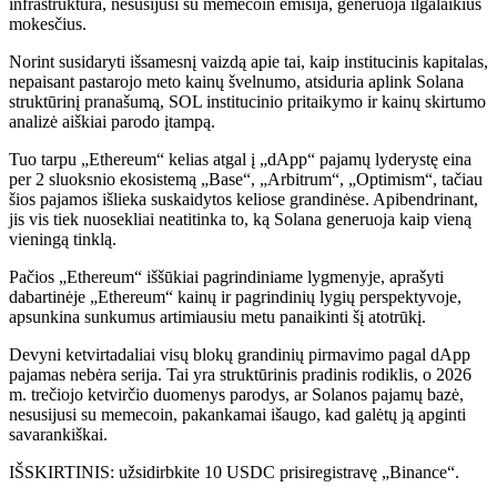
infrastruktūra, nesusijusi su memecoin emisija, generuoja ilgalaikius
mokesčius.
Norint susidaryti išsamesnį vaizdą apie tai, kaip institucinis kapitalas,
nepaisant pastarojo meto kainų švelnumo, atsiduria aplink Solana
struktūrinį pranašumą, SOL institucinio pritaikymo ir kainų skirtumo
analizė aiškiai parodo įtampą.
Tuo tarpu „Ethereum“ kelias atgal į „dApp“ pajamų lyderystę eina
per 2 sluoksnio ekosistemą „Base“, „Arbitrum“, „Optimism“, tačiau
šios pajamos išlieka suskaidytos keliose grandinėse. Apibendrinant,
jis vis tiek nuosekliai neatitinka to, ką Solana generuoja kaip vieną
vieningą tinklą.
Pačios „Ethereum“ iššūkiai pagrindiniame lygmenyje, aprašyti
dabartinėje „Ethereum“ kainų ir pagrindinių lygių perspektyvoje,
apsunkina sunkumus artimiausiu metu panaikinti šį atotrūkį.
Devyni ketvirtadaliai visų blokų grandinių pirmavimo pagal dApp
pajamas nebėra serija. Tai yra struktūrinis pradinis rodiklis, o 2026
m. trečiojo ketvirčio duomenys parodys, ar Solanos pajamų bazė,
nesusijusi su memecoin, pakankamai išaugo, kad galėtų ją apginti
savarankiškai.
IŠSKIRTINIS: užsidirbkite 10 USDC prisiregistravę „Binance“.