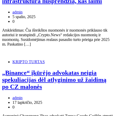
infrastruktūra nusprendžia, kas laimi
admin
5 spalio, 2025
0
Atskleidimas: Čia išreikštos nuomonės ir nuomonės priklauso tik
autoriui ir neatspindi „Crypto.News“ redakcijos nuomonių ir
nuomonių. Susidomėjimas realaus pasaulio turto prieiga prie 2025
m. Paskatino […]
KRIPTO TURTAS
„Binance“ įkūrėjo advokatas neigia
spekuliacijas dėl atlyginimo už žaidimą
po CZ malonės
admin
17 lapkričio, 2025
0
Asmeninė Changpeng Zhao advokatė Teresa Goody Guillén atmetė