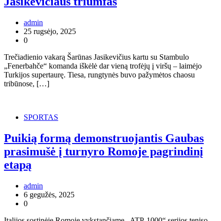
Jasikevičiaus triumfas
admin
25 rugsėjo, 2025
0
Trečiadienio vakarą Šarūnas Jasikevičius kartu su Stambulo
„Fenerbahče“ komanda iškėlė dar vieną trofėjų į viršų – laimėjo
Turkijos supertaurę. Tiesa, rungtynės buvo pažymėtos chaosu
tribūnose, […]
SPORTAS
Puikią formą demonstruojantis Gaubas
prasimušė į turnyro Romoje pagrindinį
etapą
admin
6 gegužės, 2025
0
Italijos sostinėje Romoje vykstančiame „ATP-1000“ serijos teniso