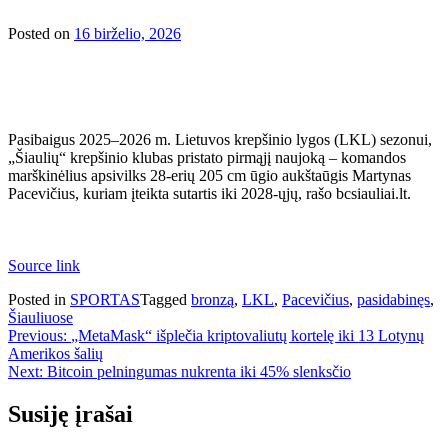
Posted on
16 birželio, 2026
Pasibaigus 2025–2026 m. Lietuvos krepšinio lygos (LKL) sezonui,
„Šiaulių“ krepšinio klubas pristato pirmąjį naujoką – komandos
marškinėlius apsivilks 28-erių 205 cm ūgio aukštaūgis Martynas
Pacevičius, kuriam įteikta sutartis iki 2028-ųjų, rašo bcsiauliai.lt.
Source link
Posted in
SPORTAS
Tagged
bronzą
,
LKL
,
Pacevičius
,
pasidabinęs
,
Šiauliuose
Navigacija
Previous:
„MetaMask“ išplečia kriptovaliutų kortelę iki 13 Lotynų
Amerikos šalių
tarp
Next:
Bitcoin pelningumas nukrenta iki 45% slenksčio
įrašų
Susiję įrašai