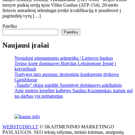
turnyre puikią seriją tęsia Vilius Gaubas (ATP-154). 20-metis
lietuvis antradienį sėkmingai įveikė kvalifikaciją ir prasibrovė į
pagrindinį vyrų […]
Paieška
Paieška
Naujausi įrašai
Nemaloni gimstamumo aritmetika | Lietuvos bankas
Teniso korte dominavęs Butvilas Leksingtone žengė į
ketvirtfinalį
Toplygos turo anonsas: tiesioginių konkurentų dvikova
Gargžduose
„Šiaulių“ ekipą papildė Suomijoje dominavęs aukštaūgis
Apie moterų krepšinį kalbėjęs Saulius Kuzminskas: kartais gal
tas darbas yra nematomas
WEBSTUDIO.LT
© SKAITMENINIO MARKETINGO
PASLAUGOS. SEO tekstų rašymas, turinio kūrimas, straipsnių