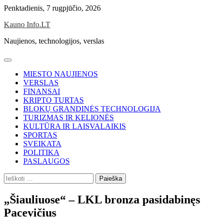
Skip
Penktadienis, 7 rugpjūčio, 2026
to
Kauno Info.LT
content
Naujienos, technologijos, verslas
MIESTO NAUJIENOS
VERSLAS
FINANSAI
KRIPTO TURTAS
BLOKŲ GRANDINĖS TECHNOLOGIJA
TURIZMAS IR KELIONĖS
KULTŪRA IR LAISVALAIKIS
SPORTAS
SVEIKATA
POLITIKA
PASLAUGOS
Ieškoti:
„Šiauliuose“ – LKL bronza pasidabinęs
Pacevičius