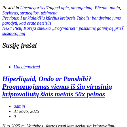
Posted in
Uncategorized
Tagged
apie
,
atnaujinimą
,
Bitcoin
,
nauja
,
Sayloras
,
strategijos
,
užsimena
Navigacija
Previous:
Į tinklalaidžių kūrėjus kreipęsis Tubelis: bandysime jums
parodyti, kad esate neteisūs
tarp
Next:
Pietų Korėja suteikia „Polymarket“ paskutinę galimybę prieš
įrašų
susidorojimą
Susiję įrašai
Uncategorized
Hiperliquid, Ondo ar Panshibi?
Prognozuojamas vienas iš šių virusinių
kriptovaliutų šiais metais 50x pelnas
admin
31 kovo, 2025
0
Nuo 2025 m. Varžybos, skirtos rasti kitą geriausią kriptovaliutų