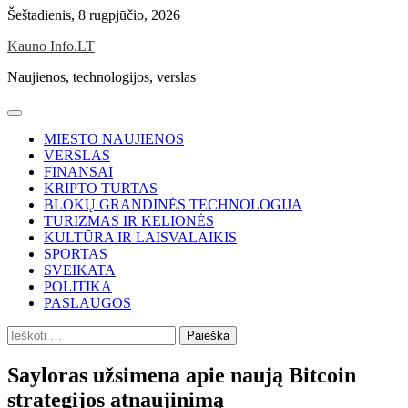
Skip
Šeštadienis, 8 rugpjūčio, 2026
to
Kauno Info.LT
content
Naujienos, technologijos, verslas
MIESTO NAUJIENOS
VERSLAS
FINANSAI
KRIPTO TURTAS
BLOKŲ GRANDINĖS TECHNOLOGIJA
TURIZMAS IR KELIONĖS
KULTŪRA IR LAISVALAIKIS
SPORTAS
SVEIKATA
POLITIKA
PASLAUGOS
Ieškoti:
Sayloras užsimena apie naują Bitcoin
strategijos atnaujinimą