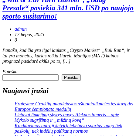
Presale“ pasiekia 341 mln. USD po naujojo
sporto susitarimo!
admin
17 liepos, 2025
0
Panašu, kad čia yra ilgai lauktas „Crypto Market“ „Bull Run“, ir
tai yra monetos, kurias reikia žiūrėti. Mantijos (MNT) kainos
prognozė pasidarė aklūs po to, […]
Paieška
Paieška
Naujausi įrašai
Pratęsime Graikiją nugalėjusios aštuoniolikmetės tęs kovą dėl
Europos čempionato medalių
Lietuvai linkėjimą skyręs buvęs Aleknos treneris – apie
Mykolo sugrįžimą ir „milžinų kovą“
Kreditavimas antrąjį ketvirtį tebebuvo spartus, augo tiek
paskolų, tiek indėlių palūkanų normos