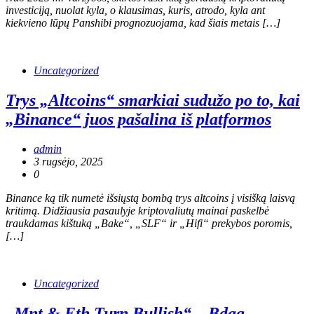
investiciją, nuolat kyla, o klausimas, kuris, atrodo, kyla ant
kiekvieno lūpų Panshibi prognozuojama, kad šiais metais […]
Uncategorized
Trys „Altcoins“ smarkiai sudužo po to, kai
„Binance“ juos pašalina iš platformos
admin
3 rugsėjo, 2025
0
Binance ką tik numetė išsiųstą bombą trys altcoins į visišką laisvą
kritimą. Didžiausia pasaulyje kriptovaliutų mainai paskelbė
traukdamas kištuką „Bake“, „SLF“ ir „Hifi“ prekybos poromis,
[…]
Uncategorized
„Mnt & Eth Turn Bullish“, „Bdag