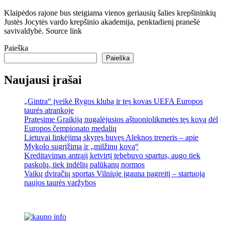
Klaipėdos rajone bus steigiama vienos geriausių šalies krepšininkių
Justės Jocytės vardo krepšinio akademija, penktadienį pranešė
savivaldybė. Source link
Paieška
Paieška
Naujausi įrašai
„Gintra“ įveikė Rygos klubą ir tęs kovas UEFA Europos
taurės atrankoje
Pratęsime Graikiją nugalėjusios aštuoniolikmetės tęs kovą dėl
Europos čempionato medalių
Lietuvai linkėjimą skyręs buvęs Aleknos treneris – apie
Mykolo sugrįžimą ir „milžinų kovą“
Kreditavimas antrąjį ketvirtį tebebuvo spartus, augo tiek
paskolų, tiek indėlių palūkanų normos
Vaikų dviračių sportas Vilniuje įgauna pagreitį – startuoja
naujos taurės varžybos