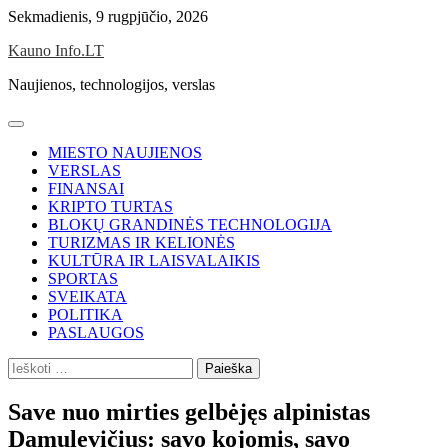
Skip
Sekmadienis, 9 rugpjūčio, 2026
to
Kauno Info.LT
content
Naujienos, technologijos, verslas
MIESTO NAUJIENOS
VERSLAS
FINANSAI
KRIPTO TURTAS
BLOKŲ GRANDINĖS TECHNOLOGIJA
TURIZMAS IR KELIONĖS
KULTŪRA IR LAISVALAIKIS
SPORTAS
SVEIKATA
POLITIKA
PASLAUGOS
Ieškoti:
Save nuo mirties gelbėjęs alpinistas
Damulevičius: savo kojomis, savo