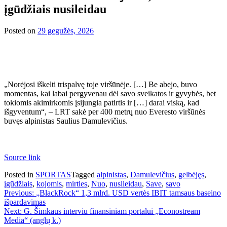
įgūdžiais nusileidau
Posted on
29 gegužės, 2026
„Norėjosi iškelti trispalvę toje viršūnėje. […] Be abejo, buvo
momentas, kai labai pergyvenau dėl savo sveikatos ir gyvybės, bet
tokiomis akimirkomis įsijungia patirtis ir […] darai viską, kad
išgyventum“, – LRT sakė per 400 metrų nuo Everesto viršūnės
buvęs alpinistas Saulius Damulevičius.
Source link
Posted in
SPORTAS
Tagged
alpinistas
,
Damulevičius
,
gelbėjęs
,
įgūdžiais
,
kojomis
,
mirties
,
Nuo
,
nusileidau
,
Save
,
savo
Navigacija
Previous:
„BlackRock“ 1,3 mlrd. USD vertės IBIT tamsaus baseino
išpardavimas
tarp
Next:
G. Šimkaus interviu finansiniam portalui „Econostream
įrašų
Media“ (anglų k.)