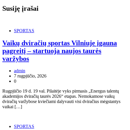
Susiję įrašai
SPORTAS
Vaikų dviračių sportas Vilniuje įgauna
pagreitį – startuoja naujos taurės
varžybos
admin
7 rugpjūčio, 2026
0
Rugpjūčio 19 d. 19 val. Pilaitėje vyks pirmasis „Energus talentų
akademijos dviračių taurės 2026“ etapas. Nemokamose vaikų
dviračių varžybose kviečiami dalyvauti visi dviračius mėgstantys
vaikai […]
SPORTAS