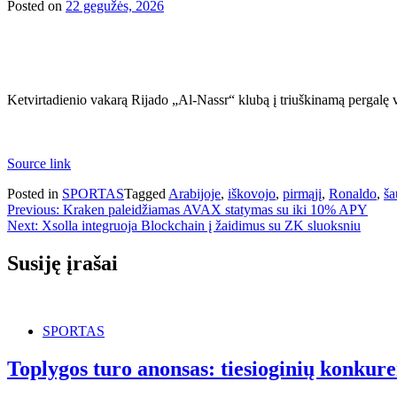
Posted on
22 gegužės, 2026
Ketvirtadienio vakarą Rijado „Al-Nassr“ klubą į triuškinamą pergalę 
Source link
Posted in
SPORTAS
Tagged
Arabijoje
,
iškovojo
,
pirmąjį
,
Ronaldo
,
ša
Navigacija
Previous:
Kraken paleidžiamas AVAX statymas su iki 10% APY
Next:
Xsolla integruoja Blockchain į žaidimus su ZK sluoksniu
tarp
įrašų
Susiję įrašai
SPORTAS
Toplygos turo anonsas: tiesioginių konku