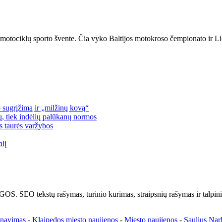
a motociklų sporto švente. Čia vyko Baltijos motokroso čempionato ir L
 sugrįžimą ir „milžinų kovą“
lų, tiek indėlių palūkanų normos
os taurės varžybos
alį
kstų rašymas, turinio kūrimas, straipsnių rašymas ir talpinima
enavimas
-
Klaipedos miesto naujienos
-
Miesto naujienos
-
Saulius Nar