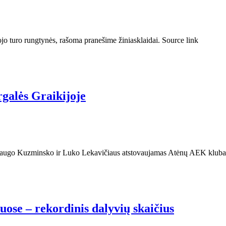
jo turo rungtynės, rašoma pranešime žiniasklaidai. Source link
galės Graikijoje
ndaugo Kuzminsko ir Luko Lekavičiaus atstovaujamas Atėnų AEK klubas
ose – rekordinis dalyvių skaičius