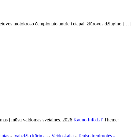
ietuvos motokroso čempionato antrieji etapai, žiūrovus džiugino […]
s į mūsų valdomas svetaines. 2026
Kauno Info.LT
Theme:
butas
-
Įvaizdžio kūrimas
-
Veidoskaita
-
Teniso treniruotės
-