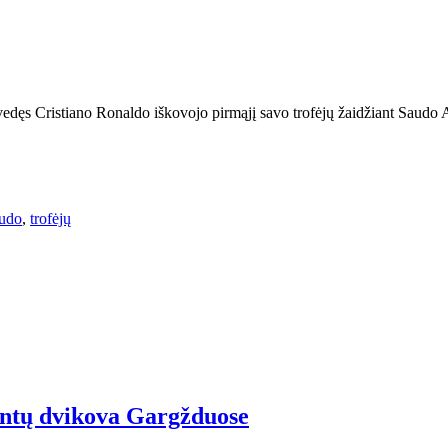
vedęs Cristiano Ronaldo iškovojo pirmąjį savo trofėjų žaidžiant Saudo A
udo
,
trofėjų
rentų dvikova Gargžduose