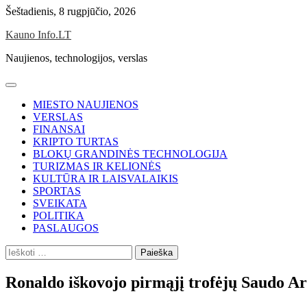
Skip
Šeštadienis, 8 rugpjūčio, 2026
to
Kauno Info.LT
content
Naujienos, technologijos, verslas
MIESTO NAUJIENOS
VERSLAS
FINANSAI
KRIPTO TURTAS
BLOKŲ GRANDINĖS TECHNOLOGIJA
TURIZMAS IR KELIONĖS
KULTŪRA IR LAISVALAIKIS
SPORTAS
SVEIKATA
POLITIKA
PASLAUGOS
Ieškoti:
Ronaldo iškovojo pirmąjį trofėjų Saudo Ar