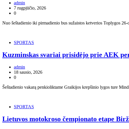
admin
7 rugpjūčio, 2026
0
Nuo šeštadienio iki pirmadienio bus sužaistos ketverios Toplygos 26-o
SPORTAS
Kuzminskas svariai prisidėjo prie AEK per
admin
18 sausio, 2026
0
Šeštadienio vakarą penkioliktame Graikijos krepšinio lygos ture Mi
SPORTAS
Lietuvos motokroso čempionato etape Biržu