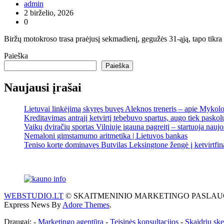
admin
2 birželio, 2026
0
Biržų motokroso trasa praėjusį sekmadienį, gegužės 31-ąją, tapo tikr
Paieška
Paieška
Naujausi įrašai
Lietuvai linkėjimą skyręs buvęs Aleknos treneris – apie Mykolo
Kreditavimas antrąjį ketvirtį tebebuvo spartus, augo tiek pasko
Vaikų dviračių sportas Vilniuje įgauna pagreitį – startuoja nauj
Nemaloni gimstamumo aritmetika | Lietuvos bankas
Teniso korte dominavęs Butvilas Leksingtone žengė į ketvirtfin
WEBSTUDIO.LT
© SKAITMENINIO MARKETINGO PASLAUGOS. SEO te
Express News By
Adore Themes
.
Draugai: -
Marketingo agentūra
-
Teisinės konsultacijos
-
Skaidrių sk