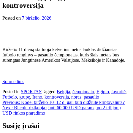
kontroversija
Posted on
7 birželio, 2026
Birželio 11 dieną startuoja ketverius metus lauktas didžiausias
futbolo renginys – pasaulio čempionatas, kuris šiais metais bus
surengtas Jungtinėse Amerikos Valstijose, Meksikoje ir Kanadoje.
Source link
Posted in
SPORTAS
Tagged
Belgija
,
čempionato
,
Egipto
,
favoritė
,
Futbolo
,
grupę
,
Irano
,
kontroversija
,
noras
,
pasaulio
Navigacija
Previous:
Kodėl birželio 10–12 d. gali būti didžiulė kriptovaliuta?
Next:
Bitcoin rizikuoja gauti 60 000 USD paramą po 2 trilijonų
tarp
USD rinkos praradimo
įrašų
Susiję įrašai