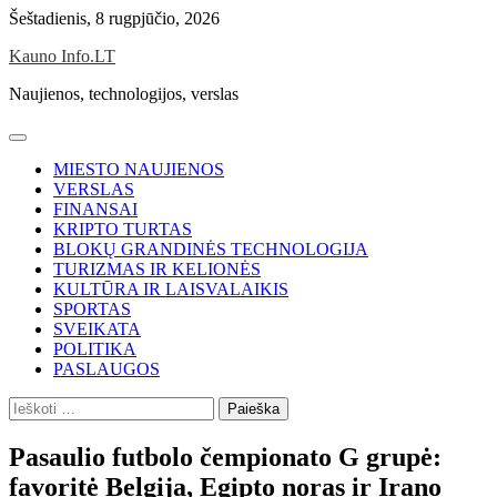
Skip
Šeštadienis, 8 rugpjūčio, 2026
to
Kauno Info.LT
content
Naujienos, technologijos, verslas
MIESTO NAUJIENOS
VERSLAS
FINANSAI
KRIPTO TURTAS
BLOKŲ GRANDINĖS TECHNOLOGIJA
TURIZMAS IR KELIONĖS
KULTŪRA IR LAISVALAIKIS
SPORTAS
SVEIKATA
POLITIKA
PASLAUGOS
Ieškoti:
Pasaulio futbolo čempionato G grupė:
favoritė Belgija, Egipto noras ir Irano