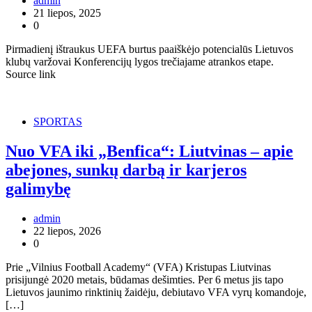
admin
21 liepos, 2025
0
Pirmadienį ištraukus UEFA burtus paaiškėjo potencialūs Lietuvos
klubų varžovai Konferencijų lygos trečiajame atrankos etape.
Source link
SPORTAS
Nuo VFA iki „Benfica“: Liutvinas – apie
abejones, sunkų darbą ir karjeros
galimybę
admin
22 liepos, 2026
0
Prie „Vilnius Football Academy“ (VFA) Kristupas Liutvinas
prisijungė 2020 metais, būdamas dešimties. Per 6 metus jis tapo
Lietuvos jaunimo rinktinių žaidėju, debiutavo VFA vyrų komandoje,
[…]