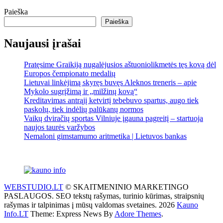
Paieška
Paieška
Naujausi įrašai
Pratęsime Graikiją nugalėjusios aštuoniolikmetės tęs kovą dėl
Europos čempionato medalių
Lietuvai linkėjimą skyręs buvęs Aleknos treneris – apie
Mykolo sugrįžimą ir „milžinų kovą“
Kreditavimas antrąjį ketvirtį tebebuvo spartus, augo tiek
paskolų, tiek indėlių palūkanų normos
Vaikų dviračių sportas Vilniuje įgauna pagreitį – startuoja
naujos taurės varžybos
Nemaloni gimstamumo aritmetika | Lietuvos bankas
WEBSTUDIO.LT
© SKAITMENINIO MARKETINGO
PASLAUGOS. SEO tekstų rašymas, turinio kūrimas, straipsnių
rašymas ir talpinimas į mūsų valdomas svetaines. 2026
Kauno
Info.LT
Theme: Express News By
Adore Themes
.