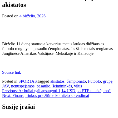
akistatos
Posted on
4 birželio, 2026
Birželio 11 dieną startuoja ketverius metus lauktas didžiausias
futbolo renginys – pasaulio čempionatas. Jis šiais metais rengiamas
Jungtinėse Amerikos Valstijose, Meksikoje ir Kanadoje.
Source link
Posted in
SPORTAS
Tagged
akistatos
,
čempionato
,
Futbolo
,
grupę
,
JAV
,
nenuspėjamos
,
pasaulio
,
šeimininkės
,
viltis
Navigacija
Previous:
Ar buliai gali apsaugoti 1,14 USD po ETF nutekėjimo?
Next:
Finansų rinkos priežiūros komiteto sprendimai
tarp
įrašų
Susiję įrašai