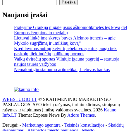
Paieška
Naujausi įrašai
Pratęsime Graikiją nugalėjusios aštuoniolikmetės tęs kovą dėl
Europos čempionato medalių
Lietuvai linkėjimą skyręs buvęs Aleknos treneris – apie
Mykolo sugrįžimą ir „milžinų kovą“
Kreditavimas antrąjį ketvirtį tebebuvo spartus, augo tiek
paskolų, tiek indėlių palūkanų normos
Vaikų dviračių sportas Vilniuje įgauna pagreitį – startuoja
naujos taurės varžybos
Nemaloni gimstamumo aritmetika | Lietuvos bankas
WEBSTUDIO.LT
© SKAITMENINIO MARKETINGO
PASLAUGOS. SEO tekstų rašymas, turinio kūrimas, straipsnių
rašymas ir talpinimas į mūsų valdomas svetaines. 2026
Kauno
Info.LT
Theme: Express News By
Adore Themes
.
Draugai: -
Marketingo agentūra
-
Teisinės konsultacijos
-
Skaidrių
skenavimas
-
Klaipedos miesto naujienos
-
Miesto