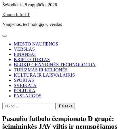
Skip
Šeštadienis, 8 rugpjūčio, 2026
to
Kauno Info.LT
content
Naujienos, technologijos, verslas
MIESTO NAUJIENOS
VERSLAS
FINANSAI
KRIPTO TURTAS
BLOKŲ GRANDINĖS TECHNOLOGIJA
TURIZMAS IR KELIONĖS
KULTŪRA IR LAISVALAIKIS
SPORTAS
SVEIKATA
POLITIKA
PASLAUGOS
Ieškoti:
Pasaulio futbolo čempionato D grupė:
šeimininkės JAV viltis ir nenuspėjamos