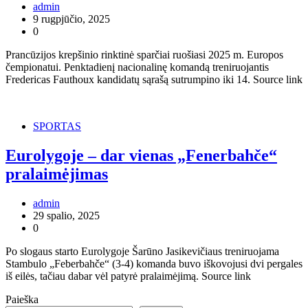
admin
9 rugpjūčio, 2025
0
Prancūzijos krepšinio rinktinė sparčiai ruošiasi 2025 m. Europos
čempionatui. Penktadienį nacionalinę komandą treniruojantis
Fredericas Fauthoux kandidatų sąrašą sutrumpino iki 14. Source link
SPORTAS
Eurolygoje – dar vienas „Fenerbahče“
pralaimėjimas
admin
29 spalio, 2025
0
Po slogaus starto Eurolygoje Šarūno Jasikevičiaus treniruojama
Stambulo „Feberbahče“ (3-4) komanda buvo iškovojusi dvi pergales
iš eilės, tačiau dabar vėl patyrė pralaimėjimą. Source link
Paieška