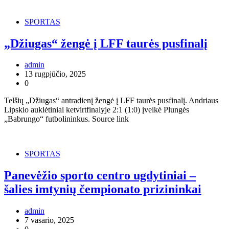
SPORTAS
„Džiugas“ žengė į LFF taurės pusfinalį
admin
13 rugpjūčio, 2025
0
Telšių „Džiugas“ antradienį žengė į LFF taurės pusfinalį. Andriaus
Lipskio auklėtiniai ketvirtfinalyje 2:1 (1:0) įveikė Plungės
„Babrungo“ futbolininkus. Source link
SPORTAS
Panevėžio sporto centro ugdytiniai –
šalies imtynių čempionato prizininkai
admin
7 vasario, 2025