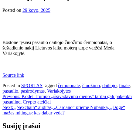
Posted on
29 kovo, 2025
Bostone tęsiasi pasaulio dailiojo čiuožimo čempionatas, o
šeštadienio naktį Lietuvos laiku moterų tarpe varžėsi Meda
Variakojytė.
Source link
Posted in
SPORTAS
Tagged
čempionate
,
čiuožimo
,
dailiojo
,
finale
,
pasaulio
,
pasirodymas
,
Variakojytės
Navigacija
Previous:
Kodėl Trumpo „išsivadavimo dienos“ tarifai gali pakenkti
pasaulinei Crypto ateičiai
tarp
Next:
„Nexchain“ auditas, „Cardano“ priėmė Nubanką, „Doge“
įrašų
mažas mitingas: kas dabar veda?
Susiję įrašai