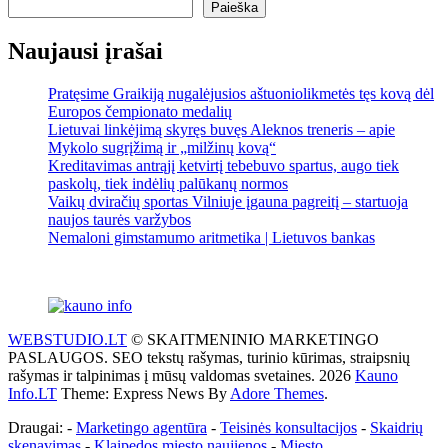
Paieška
Naujausi įrašai
Pratęsime Graikiją nugalėjusios aštuoniolikmetės tęs kovą dėl
Europos čempionato medalių
Lietuvai linkėjimą skyręs buvęs Aleknos treneris – apie
Mykolo sugrįžimą ir „milžinų kovą“
Kreditavimas antrąjį ketvirtį tebebuvo spartus, augo tiek
paskolų, tiek indėlių palūkanų normos
Vaikų dviračių sportas Vilniuje įgauna pagreitį – startuoja
naujos taurės varžybos
Nemaloni gimstamumo aritmetika | Lietuvos bankas
WEBSTUDIO.LT
© SKAITMENINIO MARKETINGO
PASLAUGOS. SEO tekstų rašymas, turinio kūrimas, straipsnių
rašymas ir talpinimas į mūsų valdomas svetaines. 2026
Kauno
Info.LT
Theme: Express News By
Adore Themes
.
Draugai: -
Marketingo agentūra
-
Teisinės konsultacijos
-
Skaidrių
skenavimas
-
Klaipedos miesto naujienos
-
Miesto