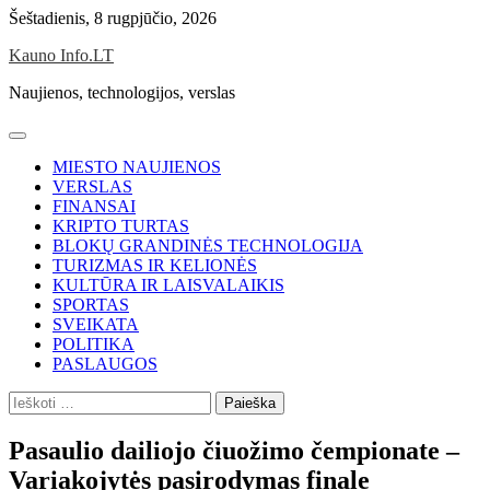
Skip
Šeštadienis, 8 rugpjūčio, 2026
to
Kauno Info.LT
content
Naujienos, technologijos, verslas
MIESTO NAUJIENOS
VERSLAS
FINANSAI
KRIPTO TURTAS
BLOKŲ GRANDINĖS TECHNOLOGIJA
TURIZMAS IR KELIONĖS
KULTŪRA IR LAISVALAIKIS
SPORTAS
SVEIKATA
POLITIKA
PASLAUGOS
Ieškoti:
Pasaulio dailiojo čiuožimo čempionate –
Variakojytės pasirodymas finale