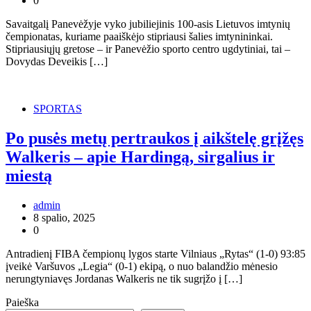
0
Savaitgalį Panevėžyje vyko jubiliejinis 100-asis Lietuvos imtynių
čempionatas, kuriame paaiškėjo stipriausi šalies imtynininkai.
Stipriausiųjų gretose – ir Panevėžio sporto centro ugdytiniai, tai –
Dovydas Deveikis […]
SPORTAS
Po pusės metų pertraukos į aikštelę grįžęs
Walkeris – apie Hardingą, sirgalius ir
miestą
admin
8 spalio, 2025
0
Antradienį FIBA čempionų lygos starte Vilniaus „Rytas“ (1-0) 93:85
įveikė Varšuvos „Legia“ (0-1) ekipą, o nuo balandžio mėnesio
nerungtyniavęs Jordanas Walkeris ne tik sugrįžo į […]
Paieška