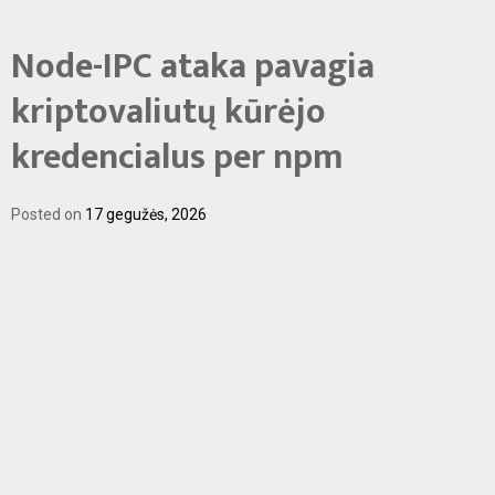
Node-IPC ataka pavagia
Skip
to
kriptovaliutų kūrėjo
content
kredencialus per npm
Posted on
17 gegužės, 2026