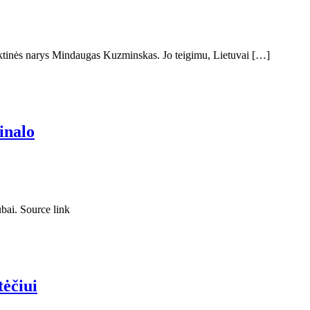
nktinės narys Mindaugas Kuzminskas. Jo teigimu, Lietuvai […]
inalo
ubai. Source link
tėčiui