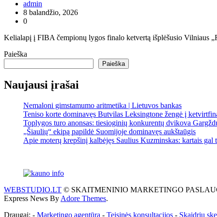
admin
8 balandžio, 2026
0
Kelialapį į FIBA čempionų lygos finalo ketvertą išplėšusio Vilniaus „
Paieška
Paieška
Naujausi įrašai
Nemaloni gimstamumo aritmetika | Lietuvos bankas
Teniso korte dominavęs Butvilas Leksingtone žengė į ketvirtfin
Toplygos turo anonsas: tiesioginių konkurentų dvikova Gargžd
„Šiaulių“ ekipą papildė Suomijoje dominavęs aukštaūgis
Apie moterų krepšinį kalbėjęs Saulius Kuzminskas: kartais gal
WEBSTUDIO.LT
© SKAITMENINIO MARKETINGO PASLAUGOS. SEO te
Express News By
Adore Themes
.
Draugai: -
Marketingo agentūra
-
Teisinės konsultacijos
-
Skaidrių sk