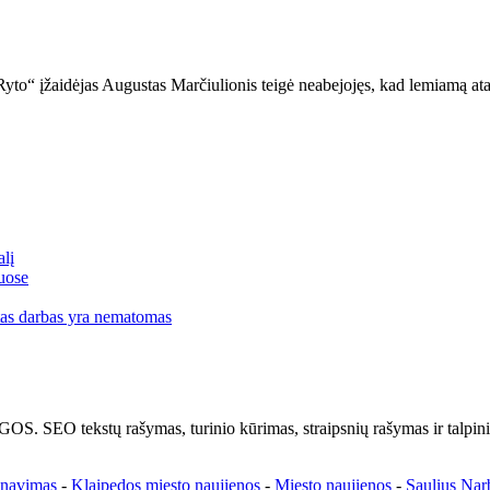
Ryto“ įžaidėjas Augustas Marčiulionis teigė neabejojęs, kad lemiamą at
alį
uose
 tas darbas yra nematomas
kstų rašymas, turinio kūrimas, straipsnių rašymas ir talpinima
enavimas
-
Klaipedos miesto naujienos
-
Miesto naujienos
-
Saulius Nar