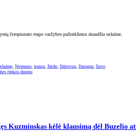
ktynių čempionato etapo varžybos paženklintos skaudžia nelaime.
elaimę
,
Nemuno
,
trasos
,
žiede
,
žiūrovus
,
žmogus
,
žuvo
ities rinkos dugnu
ęs Kuzminskas kėlė klausimą dėl Buzelio ate