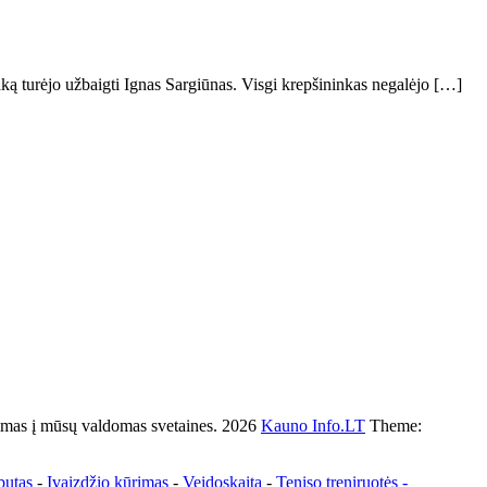
aką turėjo užbaigti Ignas Sargiūnas. Visgi krepšininkas negalėjo […]
s į mūsų valdomas svetaines. 2026
Kauno Info.LT
Theme:
butas
-
Įvaizdžio kūrimas
-
Veidoskaita
-
Teniso treniruotės
-