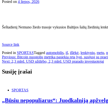
Posted on
4 liepos, 2026
Šeštadienį Nemuno žiedo trasoje vykusios Baltijos šalių žiedinių len
Source link
Posted in
SPORTAS
Tagged
automobilis
,
iš
,
išlėkė
,
lenktynių
,
metų
,
n
Navigacija
Previous:
Bitcoin nuostolių metrika pasiekia retą lygį, susijusį su prae
Next:
2,3 mlrd. USD uždirbo, 2,3 mlrd. USD prarado investuotojai
tarp
įrašų
Susiję įrašai
SPORTAS
„Būsiu nepopuliarus“: Juodkalniją apžvelg