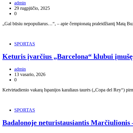
admin
29 rugpjūčio, 2025
0
„Gal būsiu nepopuliarus…“, – apie čempionatą praleidžiantį Matą Buz
SPORTAS
Keturis įvarčius „Barcelona“ klubui įmušęs
admin
13 vasario, 2026
0
Ketvirtadienio vakarą Ispanijos karaliaus taurės („Copa del Rey“) pirm
SPORTAS
Badalonoje neturistausiantis Marčiulionis 