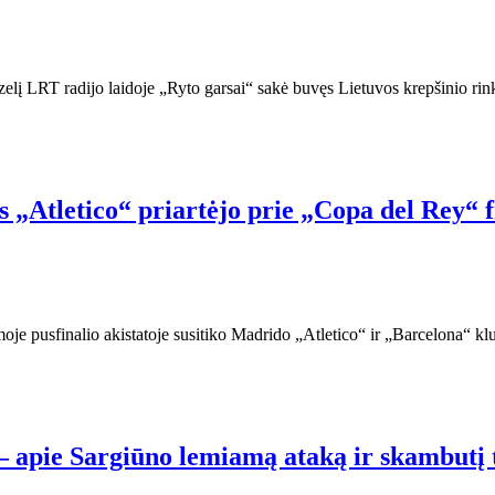
elį LRT radijo laidoje „Ryto garsai“ sakė buvęs Lietuvos krepšinio ri
 „Atletico“ priartėjo prie „Copa del Rey“ f
oje pusfinalio akistatoje susitiko Madrido „Atletico“ ir „Barcelona“ kl
– apie Sargiūno lemiamą ataką ir skambutį 