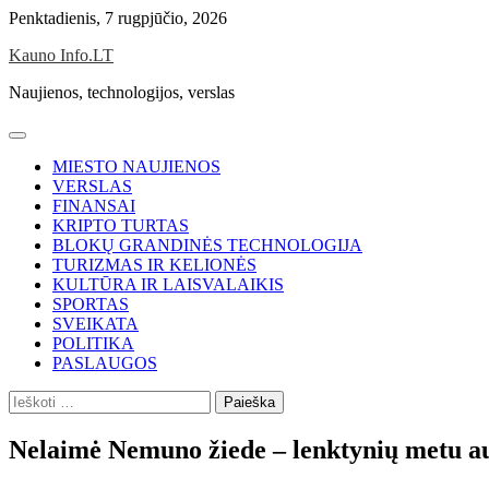
Skip
Penktadienis, 7 rugpjūčio, 2026
to
Kauno Info.LT
content
Naujienos, technologijos, verslas
MIESTO NAUJIENOS
VERSLAS
FINANSAI
KRIPTO TURTAS
BLOKŲ GRANDINĖS TECHNOLOGIJA
TURIZMAS IR KELIONĖS
KULTŪRA IR LAISVALAIKIS
SPORTAS
SVEIKATA
POLITIKA
PASLAUGOS
Ieškoti:
Nelaimė Nemuno žiede – lenktynių metu aut