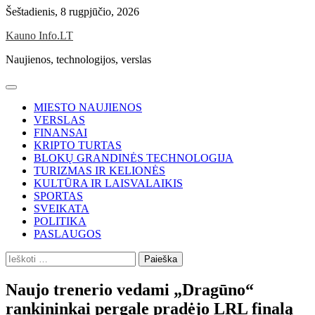
Skip
Šeštadienis, 8 rugpjūčio, 2026
to
Kauno Info.LT
content
Naujienos, technologijos, verslas
MIESTO NAUJIENOS
VERSLAS
FINANSAI
KRIPTO TURTAS
BLOKŲ GRANDINĖS TECHNOLOGIJA
TURIZMAS IR KELIONĖS
KULTŪRA IR LAISVALAIKIS
SPORTAS
SVEIKATA
POLITIKA
PASLAUGOS
Ieškoti:
Naujo trenerio vedami „Dragūno“
rankininkai pergale pradėjo LRL finalą