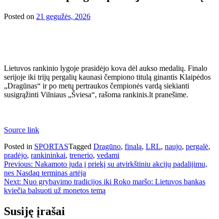
Posted on
21 gegužės, 2026
Lietuvos rankinio lygoje prasidėjo kova dėl aukso medalių. Finalo
serijoje iki trijų pergalių kaunasi čempiono titulą ginantis Klaipėdos
„Dragūnas“ ir po metų pertraukos čempionės vardą siekianti
susigrąžinti Vilniaus „Šviesa“, rašoma rankinis.lt pranešime.
Source link
Posted in
SPORTAS
Tagged
Dragūno
,
finalą
,
LRL
,
naujo
,
pergalė
,
pradėjo
,
rankininkai
,
trenerio
,
vedami
Navigacija
Previous:
Nakamoto juda į priekį su atvirkštiniu akcijų padalijimu,
nes Nasdaq terminas artėja
tarp
Next:
Nuo grybavimo tradicijos iki Roko maršo: Lietuvos bankas
įrašų
kviečia balsuoti už monetos temą
Susiję įrašai