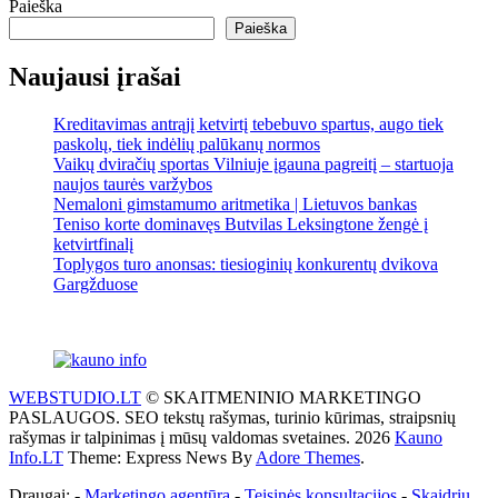
Paieška
Paieška
Naujausi įrašai
Kreditavimas antrąjį ketvirtį tebebuvo spartus, augo tiek
paskolų, tiek indėlių palūkanų normos
Vaikų dviračių sportas Vilniuje įgauna pagreitį – startuoja
naujos taurės varžybos
Nemaloni gimstamumo aritmetika | Lietuvos bankas
Teniso korte dominavęs Butvilas Leksingtone žengė į
ketvirtfinalį
Toplygos turo anonsas: tiesioginių konkurentų dvikova
Gargžduose
WEBSTUDIO.LT
© SKAITMENINIO MARKETINGO
PASLAUGOS. SEO tekstų rašymas, turinio kūrimas, straipsnių
rašymas ir talpinimas į mūsų valdomas svetaines. 2026
Kauno
Info.LT
Theme: Express News By
Adore Themes
.
Draugai: -
Marketingo agentūra
-
Teisinės konsultacijos
-
Skaidrių