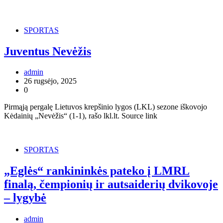
SPORTAS
Juventus Nevėžis
admin
26 rugsėjo, 2025
0
Pirmąją pergalę Lietuvos krepšinio lygos (LKL) sezone iškovojo
Kėdainių „Nevėžis“ (1-1), rašo lkl.lt. Source link
SPORTAS
„Eglės“ rankininkės pateko į LMRL
finalą, čempionių ir autsaiderių dvikovoje
– lygybė
admin