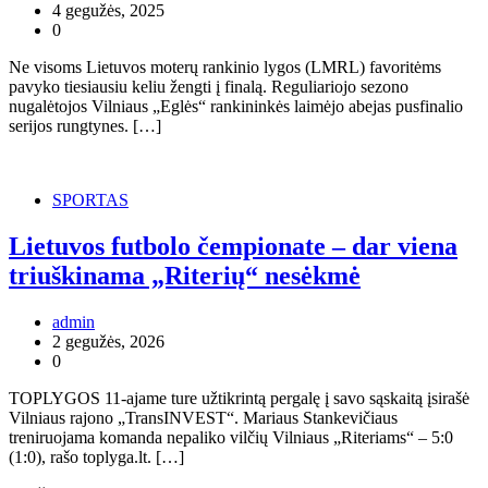
4 gegužės, 2025
0
Ne visoms Lietuvos moterų rankinio lygos (LMRL) favoritėms
pavyko tiesiausiu keliu žengti į finalą. Reguliariojo sezono
nugalėtojos Vilniaus „Eglės“ rankininkės laimėjo abejas pusfinalio
serijos rungtynes. […]
SPORTAS
Lietuvos futbolo čempionate – dar viena
triuškinama „Riterių“ nesėkmė
admin
2 gegužės, 2026
0
TOPLYGOS 11-ajame ture užtikrintą pergalę į savo sąskaitą įsirašė
Vilniaus rajono „TransINVEST“. Mariaus Stankevičiaus
treniruojama komanda nepaliko vilčių Vilniaus „Riteriams“ – 5:0
(1:0), rašo toplyga.lt. […]