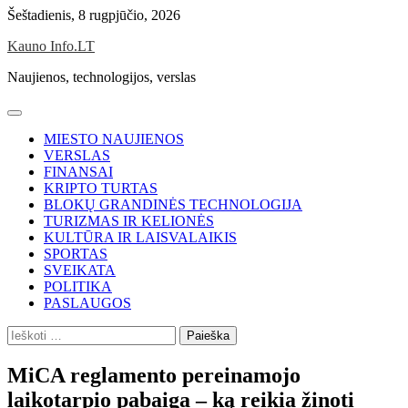
Skip
Šeštadienis, 8 rugpjūčio, 2026
to
Kauno Info.LT
content
Naujienos, technologijos, verslas
MIESTO NAUJIENOS
VERSLAS
FINANSAI
KRIPTO TURTAS
BLOKŲ GRANDINĖS TECHNOLOGIJA
TURIZMAS IR KELIONĖS
KULTŪRA IR LAISVALAIKIS
SPORTAS
SVEIKATA
POLITIKA
PASLAUGOS
Ieškoti:
MiCA reglamento pereinamojo
laikotarpio pabaiga – ką reikia žinoti