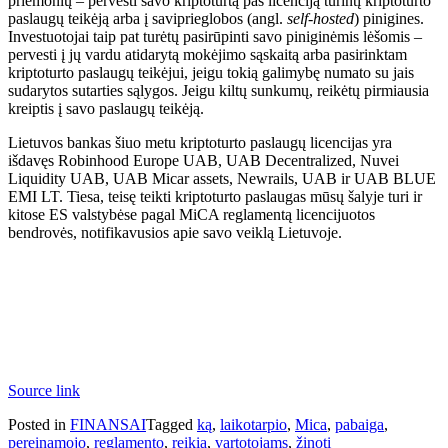
priemonių – pervesti savo kriptoturtą pas licenciją turintį kriptoturto
paslaugų teikėją arba į saviprieglobos (angl.
self-hosted
) pinigines.
Investuotojai taip pat turėtų pasirūpinti savo piniginėmis lėšomis –
pervesti į jų vardu atidarytą mokėjimo sąskaitą arba pasirinktam
kriptoturto paslaugų teikėjui, jeigu tokią galimybę numato su jais
sudarytos sutarties sąlygos. Jeigu kiltų sunkumų, reikėtų pirmiausia
kreiptis į savo paslaugų teikėją.
Lietuvos bankas šiuo metu kriptoturto paslaugų licencijas yra
išdavęs Robinhood Europe UAB, UAB Decentralized, Nuvei
Liquidity UAB, UAB Micar assets, Newrails, UAB ir UAB BLUE
EMI LT. Tiesa, teisę teikti kriptoturto paslaugas mūsų šalyje turi ir
kitose ES valstybėse pagal MiCA reglamentą licencijuotos
bendrovės, notifikavusios apie savo veiklą Lietuvoje.
Source link
Posted in
FINANSAI
Tagged
ką
,
laikotarpio
,
Mica
,
pabaiga
,
pereinamojo
,
reglamento
,
reikia
,
vartotojams
,
žinoti