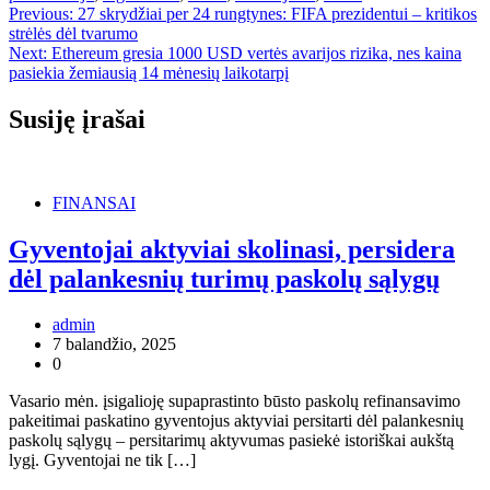
Navigacija
Previous:
27 skrydžiai per 24 rungtynes: FIFA prezidentui – kritikos
strėlės dėl tvarumo
tarp
Next:
Ethereum gresia 1000 USD vertės avarijos rizika, nes kaina
įrašų
pasiekia žemiausią 14 mėnesių laikotarpį
Susiję įrašai
FINANSAI
Gyventojai aktyviai skolinasi, persidera
dėl palankesnių turimų paskolų sąlygų
admin
7 balandžio, 2025
0
Vasario mėn. įsigalioję supaprastinto būsto paskolų refinansavimo
pakeitimai paskatino gyventojus aktyviai persitarti dėl palankesnių
paskolų sąlygų – persitarimų aktyvumas pasiekė istoriškai aukštą
lygį. Gyventojai ne tik […]