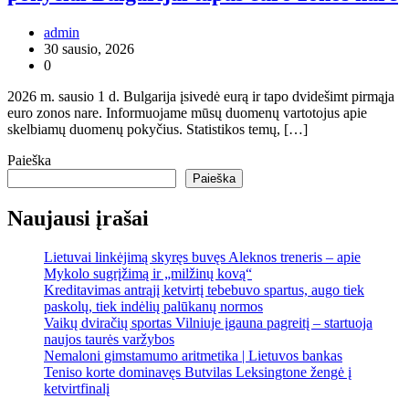
admin
30 sausio, 2026
0
2026 m. sausio 1 d. Bulgarija įsivedė eurą ir tapo dvidešimt pirmąja
euro zonos nare. Informuojame mūsų duomenų vartotojus apie
skelbiamų duomenų pokyčius. Statistikos temų, […]
Paieška
Paieška
Naujausi įrašai
Lietuvai linkėjimą skyręs buvęs Aleknos treneris – apie
Mykolo sugrįžimą ir „milžinų kovą“
Kreditavimas antrąjį ketvirtį tebebuvo spartus, augo tiek
paskolų, tiek indėlių palūkanų normos
Vaikų dviračių sportas Vilniuje įgauna pagreitį – startuoja
naujos taurės varžybos
Nemaloni gimstamumo aritmetika | Lietuvos bankas
Teniso korte dominavęs Butvilas Leksingtone žengė į
ketvirtfinalį