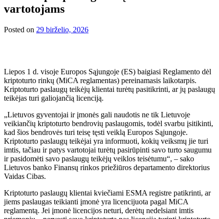
vartotojams
Posted on
29 birželio, 2026
Liepos 1 d. visoje Europos Sąjungoje (ES) baigiasi Reglamento dėl
kriptoturto rinkų (MiCA reglamentas) pereinamasis laikotarpis.
Kriptoturto paslaugų teikėjų klientai turėtų pasitikrinti, ar jų paslaugų
teikėjas turi galiojančią licenciją.
„Lietuvos gyventojai ir įmonės gali naudotis ne tik Lietuvoje
veikiančių kriptoturto bendrovių paslaugomis, todėl svarbu įsitikinti,
kad šios bendrovės turi teisę tęsti veiklą Europos Sąjungoje.
Kriptoturto paslaugų teikėjai yra informuoti, kokių veiksmų jie turi
imtis, tačiau ir patys vartotojai turėtų pasirūpinti savo turto saugumu
ir pasidomėti savo paslaugų teikėjų veiklos teisėtumu“, – sako
Lietuvos banko Finansų rinkos priežiūros departamento direktorius
Vaidas Cibas.
Kriptoturto paslaugų klientai kviečiami ESMA registre patikrinti, ar
jiems paslaugas teikianti įmonė yra licencijuota pagal MiCA
reglamentą. Jei įmonė licencijos neturi, derėtų nedelsiant imtis