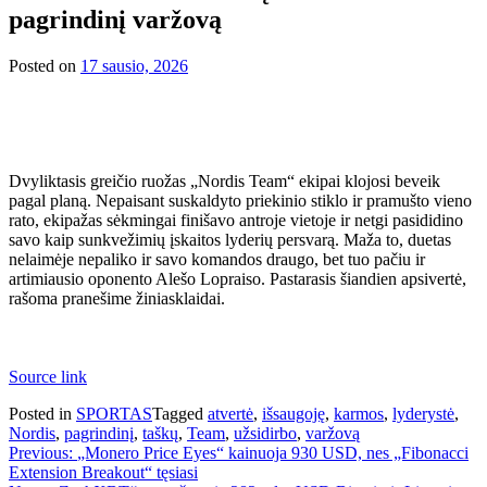
pagrindinį varžovą
Posted on
17 sausio, 2026
Dvyliktasis greičio ruožas „Nordis Team“ ekipai klojosi beveik
pagal planą. Nepaisant suskaldyto priekinio stiklo ir pramušto vieno
rato, ekipažas sėkmingai finišavo antroje vietoje ir netgi pasididino
savo kaip sunkvežimių įskaitos lyderių persvarą. Maža to, duetas
nelaimėje nepaliko ir savo komandos draugo, bet tuo pačiu ir
artimiausio oponento Alešo Lopraiso. Pastarasis šiandien apsivertė,
rašoma pranešime žiniasklaidai.
Source link
Posted in
SPORTAS
Tagged
atvertė
,
išsaugoję
,
karmos
,
lyderystė
,
Nordis
,
pagrindinį
,
taškų
,
Team
,
užsidirbo
,
varžovą
Navigacija
Previous:
„Monero Price Eyes“ kainuoja 930 USD, nes „Fibonacci
Extension Breakout“ tęsiasi
tarp