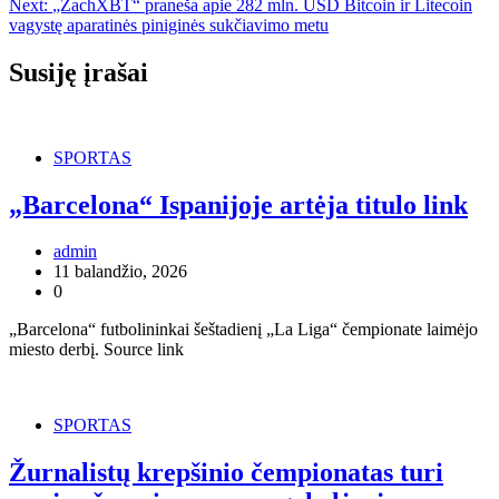
Next:
„ZachXBT“ praneša apie 282 mln. USD Bitcoin ir Litecoin
įrašų
vagystę aparatinės piniginės sukčiavimo metu
Susiję įrašai
SPORTAS
„Barcelona“ Ispanijoje artėja titulo link
admin
11 balandžio, 2026
0
„Barcelona“ futbolininkai šeštadienį „La Liga“ čempionate laimėjo
miesto derbį. Source link
SPORTAS
Žurnalistų krepšinio čempionatas turi