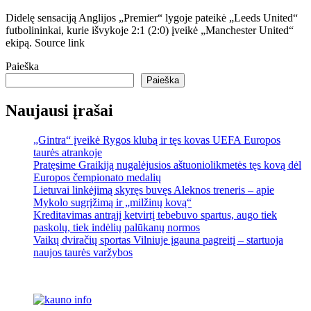
Didelę sensaciją Anglijos „Premier“ lygoje pateikė „Leeds United“
futbolininkai, kurie išvykoje 2:1 (2:0) įveikė „Manchester United“
ekipą. Source link
Paieška
Paieška
Naujausi įrašai
„Gintra“ įveikė Rygos klubą ir tęs kovas UEFA Europos
taurės atrankoje
Pratęsime Graikiją nugalėjusios aštuoniolikmetės tęs kovą dėl
Europos čempionato medalių
Lietuvai linkėjimą skyręs buvęs Aleknos treneris – apie
Mykolo sugrįžimą ir „milžinų kovą“
Kreditavimas antrąjį ketvirtį tebebuvo spartus, augo tiek
paskolų, tiek indėlių palūkanų normos
Vaikų dviračių sportas Vilniuje įgauna pagreitį – startuoja
naujos taurės varžybos