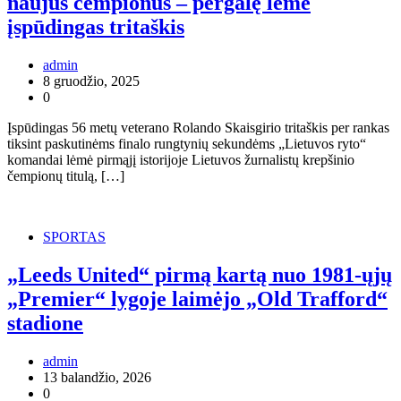
naujus čempionus – pergalę lėmė
įspūdingas tritaškis
admin
8 gruodžio, 2025
0
Įspūdingas 56 metų veterano Rolando Skaisgirio tritaškis per rankas
tiksint paskutinėms finalo rungtynių sekundėms „Lietuvos ryto“
komandai lėmė pirmąjį istorijoje Lietuvos žurnalistų krepšinio
čempionų titulą, […]
SPORTAS
„Leeds United“ pirmą kartą nuo 1981-ųjų
„Premier“ lygoje laimėjo „Old Trafford“
stadione
admin
13 balandžio, 2026
0