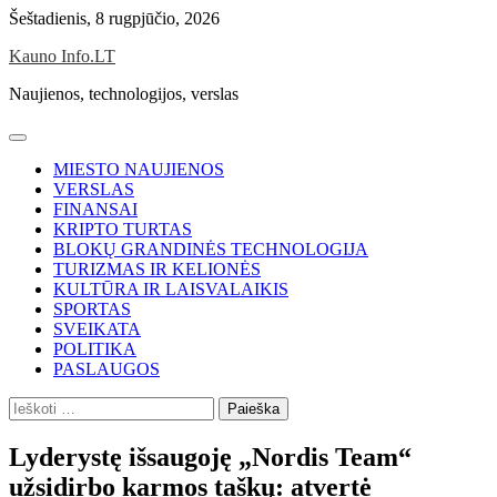
Skip
Šeštadienis, 8 rugpjūčio, 2026
to
Kauno Info.LT
content
Naujienos, technologijos, verslas
MIESTO NAUJIENOS
VERSLAS
FINANSAI
KRIPTO TURTAS
BLOKŲ GRANDINĖS TECHNOLOGIJA
TURIZMAS IR KELIONĖS
KULTŪRA IR LAISVALAIKIS
SPORTAS
SVEIKATA
POLITIKA
PASLAUGOS
Ieškoti:
Lyderystę išsaugoję „Nordis Team“
užsidirbo karmos taškų: atvertė