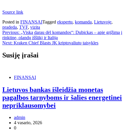
Source link
Posted in
FINANSAI
Tagged
ekspertų
,
komanda
,
Lietuvoje
,
pradeda
,
TVF
,
vizitą
Navigacija
Previous:
„Viską darau dėl komandos“: Dubickas – apie grįžimą į
rinktinę, olandų iššūkį ir Italiją
tarp
Next:
Kraken Chief Blasts JK kriptovaliutų taisykles
įrašų
Susiję įrašai
FINANSAI
Lietuvos bankas išleidžia monetas
pagalbos tarnyboms ir šalies energetinei
nepriklausomybei
admin
4 vasario, 2026
0