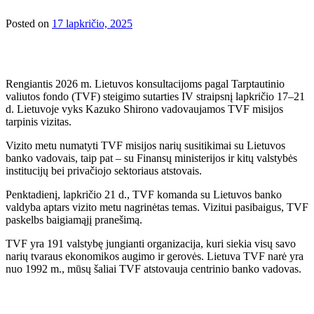
Posted on
17 lapkričio, 2025
Rengiantis 2026 m. Lietuvos konsultacijoms pagal Tarptautinio
valiutos fondo (TVF) steigimo sutarties IV straipsnį lapkričio 17–21
d. Lietuvoje vyks Kazuko Shirono vadovaujamos TVF misijos
tarpinis vizitas.
Vizito metu numatyti TVF misijos narių susitikimai su Lietuvos
banko vadovais, taip pat – su Finansų ministerijos ir kitų valstybės
institucijų bei privačiojo sektoriaus atstovais.
Penktadienį, lapkričio 21 d., TVF komanda su Lietuvos banko
valdyba aptars vizito metu nagrinėtas temas. Vizitui pasibaigus, TVF
paskelbs baigiamąjį pranešimą.
TVF yra 191 valstybę jungianti organizacija, kuri siekia visų savo
narių tvaraus ekonomikos augimo ir gerovės. Lietuva TVF narė yra
nuo 1992 m., mūsų šaliai TVF atstovauja centrinio banko vadovas.