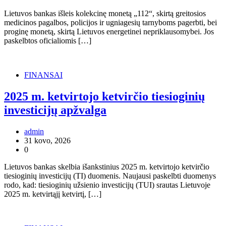
Lietuvos bankas išleis kolekcinę monetą „112“, skirtą greitosios
medicinos pagalbos, policijos ir ugniagesių tarnyboms pagerbti, bei
proginę monetą, skirtą Lietuvos energetinei nepriklausomybei. Jos
paskelbtos oficialiomis […]
FINANSAI
2025 m. ketvirtojo ketvirčio tiesioginių
investicijų apžvalga
admin
31 kovo, 2026
0
Lietuvos bankas skelbia išankstinius 2025 m. ketvirtojo ketvirčio
tiesioginių investicijų (TI) duomenis. Naujausi paskelbti duomenys
rodo, kad: tiesioginių užsienio investicijų (TUI) srautas Lietuvoje
2025 m. ketvirtąjį ketvirtį, […]