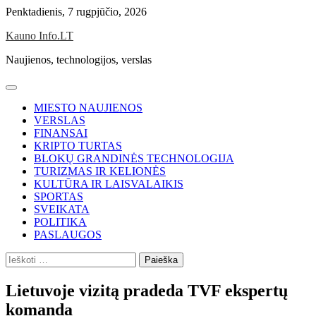
Skip
Penktadienis, 7 rugpjūčio, 2026
to
Kauno Info.LT
content
Naujienos, technologijos, verslas
MIESTO NAUJIENOS
VERSLAS
FINANSAI
KRIPTO TURTAS
BLOKŲ GRANDINĖS TECHNOLOGIJA
TURIZMAS IR KELIONĖS
KULTŪRA IR LAISVALAIKIS
SPORTAS
SVEIKATA
POLITIKA
PASLAUGOS
Ieškoti:
Lietuvoje vizitą pradeda TVF ekspertų
komanda