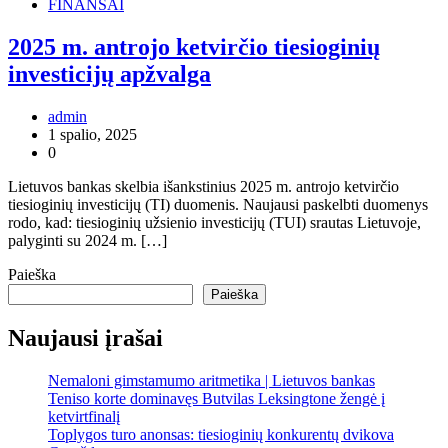
FINANSAI
2025 m. antrojo ketvirčio tiesioginių
investicijų apžvalga
admin
1 spalio, 2025
0
Lietuvos bankas skelbia išankstinius 2025 m. antrojo ketvirčio
tiesioginių investicijų (TI) duomenis. Naujausi paskelbti duomenys
rodo, kad: tiesioginių užsienio investicijų (TUI) srautas Lietuvoje,
palyginti su 2024 m. […]
Paieška
Paieška
Naujausi įrašai
Nemaloni gimstamumo aritmetika | Lietuvos bankas
Teniso korte dominavęs Butvilas Leksingtone žengė į
ketvirtfinalį
Toplygos turo anonsas: tiesioginių konkurentų dvikova