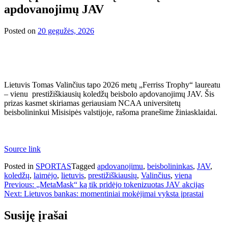
apdovanojimų JAV
Posted on
20 gegužės, 2026
Lietuvis Tomas Valinčius tapo 2026 metų „Ferriss Trophy“ laureatu
– vienu prestižiškiausių koledžų beisbolo apdovanojimų JAV. Šis
prizas kasmet skiriamas geriausiam NCAA universitetų
beisbolininkui Misisipės valstijoje, rašoma pranešime žiniasklaidai.
Source link
Posted in
SPORTAS
Tagged
apdovanojimu
,
beisbolininkas
,
JAV
,
koledžų
,
laimėjo
,
lietuvis
,
prestižiškiausių
,
Valinčius
,
viena
Navigacija
Previous:
„MetaMask“ ką tik pridėjo tokenizuotas JAV akcijas
Next:
Lietuvos bankas: momentiniai mokėjimai vyksta įprastai
tarp
įrašų
Susiję įrašai