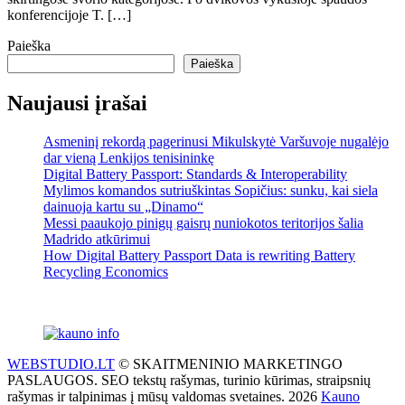
konferencijoje T. […]
Paieška
Paieška
Naujausi įrašai
Asmeninį rekordą pagerinusi Mikulskytė Varšuvoje nugalėjo
dar vieną Lenkijos tenisininkę
Digital Battery Passport: Standards & Interoperability
Mylimos komandos sutriuškintas Sopičius: sunku, kai siela
dainuoja kartu su „Dinamo“
Messi paaukojo pinigų gaisrų nuniokotos teritorijos šalia
Madrido atkūrimui
How Digital Battery Passport Data is rewriting Battery
Recycling Economics
WEBSTUDIO.LT
© SKAITMENINIO MARKETINGO
PASLAUGOS. SEO tekstų rašymas, turinio kūrimas, straipsnių
rašymas ir talpinimas į mūsų valdomas svetaines. 2026
Kauno