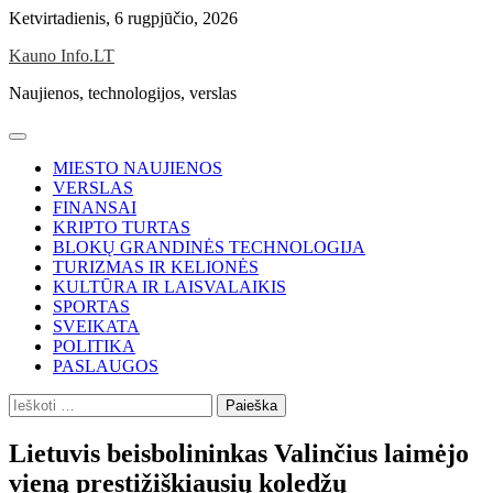
Skip
Ketvirtadienis, 6 rugpjūčio, 2026
to
Kauno Info.LT
content
Naujienos, technologijos, verslas
MIESTO NAUJIENOS
VERSLAS
FINANSAI
KRIPTO TURTAS
BLOKŲ GRANDINĖS TECHNOLOGIJA
TURIZMAS IR KELIONĖS
KULTŪRA IR LAISVALAIKIS
SPORTAS
SVEIKATA
POLITIKA
PASLAUGOS
Ieškoti:
Lietuvis beisbolininkas Valinčius laimėjo
vieną prestižiškiausių koledžų