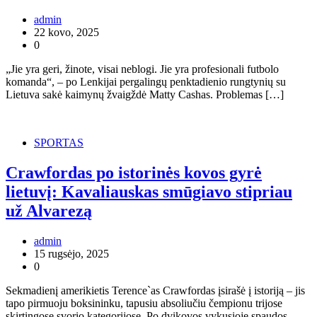
admin
22 kovo, 2025
0
„Jie yra geri, žinote, visai neblogi. Jie yra profesionali futbolo
komanda“, – po Lenkijai pergalingų penktadienio rungtynių su
Lietuva sakė kaimynų žvaigždė Matty Cashas. Problemas […]
SPORTAS
Crawfordas po istorinės kovos gyrė
lietuvį: Kavaliauskas smūgiavo stipriau
už Alvarezą
admin
15 rugsėjo, 2025
0
Sekmadienį amerikietis Terence`as Crawfordas įsirašė į istoriją – jis
tapo pirmuoju boksininku, tapusiu absoliučiu čempionu trijose
skirtingose svorio kategorijose. Po dvikovos vykusioje spaudos