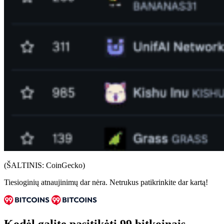
(ŠALTINIS: CoinGecko)
Tiesioginių atnaujinimų dar nėra. Netrukus patikrinkite dar kartą!
Kodėl galite pasitikėti 99 bitkoinais