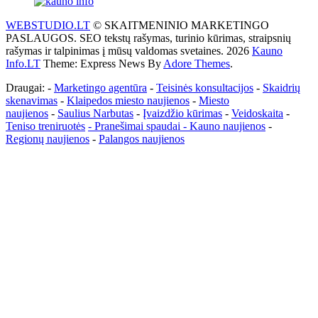
WEBSTUDIO.LT
© SKAITMENINIO MARKETINGO
PASLAUGOS. SEO tekstų rašymas, turinio kūrimas, straipsnių
rašymas ir talpinimas į mūsų valdomas svetaines. 2026
Kauno
Info.LT
Theme: Express News By
Adore Themes
.
Draugai: -
Marketingo agentūra
-
Teisinės konsultacijos
-
Skaidrių
skenavimas
-
Klaipedos miesto naujienos
-
Miesto
naujienos
-
Saulius Narbutas
-
Įvaizdžio kūrimas
-
Veidoskaita
-
Teniso treniruotės
- Pranešimai spaudai -
Kauno naujienos
-
Regionų naujienos
-
Palangos naujienos