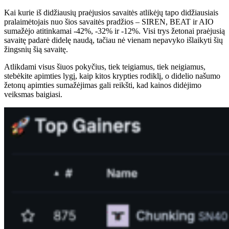
Kai kurie iš didžiausių praėjusios savaitės atlikėjų tapo didžiausiais
pralaimėtojais nuo šios savaitės pradžios – SIREN, BEAT ir AIO
sumažėjo atitinkamai -42%, -32% ir -12%. Visi trys žetonai praėjusią
savaitę padarė didelę naudą, tačiau nė vienam nepavyko išlaikyti šių
žingsnių šią savaitę.
Atlikdami visus šiuos pokyčius, tiek teigiamus, tiek neigiamus,
stebėkite apimties lygį, kaip kitos krypties rodiklį, o didelio našumo
žetonų apimties sumažėjimas gali reikšti, kad kainos didėjimo
veiksmas baigiasi.