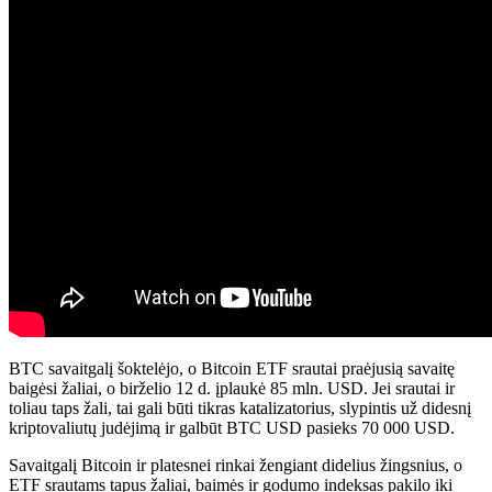
BTC savaitgalį šoktelėjo, o Bitcoin ETF srautai praėjusią savaitę
baigėsi žaliai, o birželio 12 d. įplaukė 85 mln. USD. Jei srautai ir
toliau taps žali, tai gali būti tikras katalizatorius, slypintis už didesnį
kriptovaliutų judėjimą ir galbūt BTC USD pasieks 70 000 USD.
Savaitgalį Bitcoin ir platesnei rinkai žengiant didelius žingsnius, o
ETF srautams tapus žaliai, baimės ir godumo indeksas pakilo iki