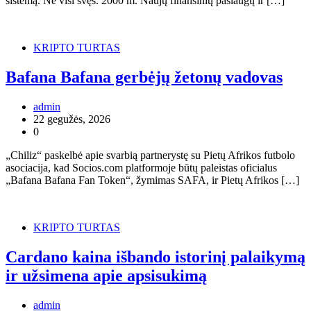
sistemą. Ne visi švęs. 2000 m. Naujų finansinių paslaugų ir […]
KRIPTO TURTAS
Bafana Bafana gerbėjų žetonų vadovas
admin
22 gegužės, 2026
0
„Chiliz“ paskelbė apie svarbią partnerystę su Pietų Afrikos futbolo
asociacija, kad Socios.com platformoje būtų paleistas oficialus
„Bafana Bafana Fan Token“, žymimas SAFA, ir Pietų Afrikos […]
KRIPTO TURTAS
Cardano kaina išbando istorinį palaikymą
ir užsimena apie apsisukimą
admin