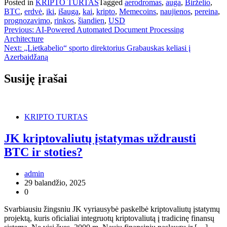
Posted in
KRIPTO TURTAS
Tagged
aerodromas
,
auga
,
Birželio
,
BTC
,
erdvė
,
iki
,
išauga
,
kai
,
kripto
,
Memecoins
,
naujienos
,
pereina
,
prognozavimo
,
rinkos
,
šiandien
,
USD
Navigacija
Previous:
AI-Powered Automated Document Processing
Architecture
tarp
Next:
„Lietkabelio“ sporto direktorius Grabauskas keliasi į
įrašų
Azerbaidžaną
Susiję įrašai
KRIPTO TURTAS
JK kriptovaliutų įstatymas uždrausti
BTC ir stoties?
admin
29 balandžio, 2025
0
Svarbiausiu žingsniu JK vyriausybė paskelbė kriptovaliutų įstatymų
projektą, kuris oficialiai integruotų kriptovaliutą į tradicinę finansų