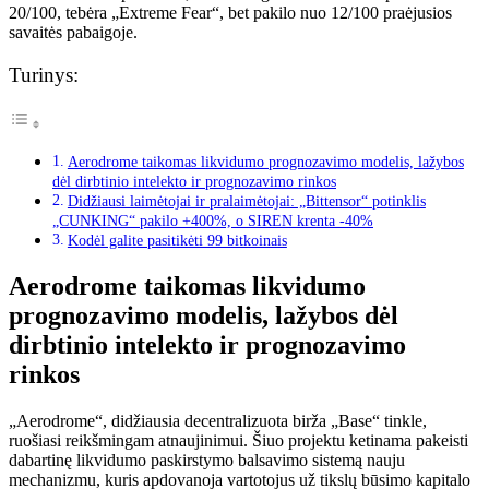
20/100, tebėra „Extreme Fear“, bet pakilo nuo 12/100 praėjusios
savaitės pabaigoje.
Turinys:
Aerodrome taikomas likvidumo prognozavimo modelis, lažybos
dėl dirbtinio intelekto ir prognozavimo rinkos
Didžiausi laimėtojai ir pralaimėtojai: „Bittensor“ potinklis
„CUNKING“ pakilo +400%, o SIREN krenta -40%
Kodėl galite pasitikėti 99 bitkoinais
Aerodrome taikomas likvidumo
prognozavimo modelis, lažybos dėl
dirbtinio intelekto ir prognozavimo
rinkos
„Aerodrome“, didžiausia decentralizuota birža „Base“ tinkle,
ruošiasi reikšmingam atnaujinimui. Šiuo projektu ketinama pakeisti
dabartinę likvidumo paskirstymo balsavimo sistemą nauju
mechanizmu, kuris apdovanoja vartotojus už tikslų būsimo kapitalo