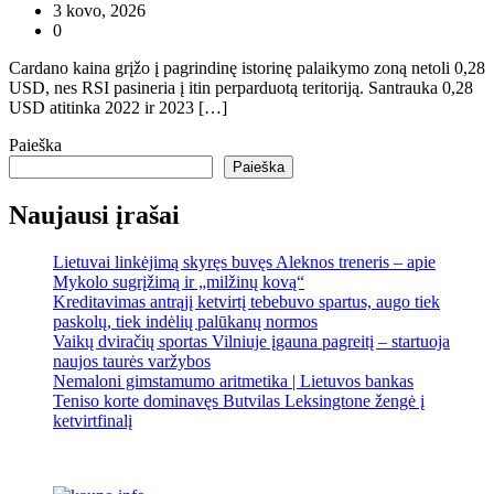
3 kovo, 2026
0
Cardano kaina grįžo į pagrindinę istorinę palaikymo zoną netoli 0,28
USD, nes RSI pasineria į itin perparduotą teritoriją. Santrauka 0,28
USD atitinka 2022 ir 2023 […]
Paieška
Paieška
Naujausi įrašai
Lietuvai linkėjimą skyręs buvęs Aleknos treneris – apie
Mykolo sugrįžimą ir „milžinų kovą“
Kreditavimas antrąjį ketvirtį tebebuvo spartus, augo tiek
paskolų, tiek indėlių palūkanų normos
Vaikų dviračių sportas Vilniuje įgauna pagreitį – startuoja
naujos taurės varžybos
Nemaloni gimstamumo aritmetika | Lietuvos bankas
Teniso korte dominavęs Butvilas Leksingtone žengė į
ketvirtfinalį