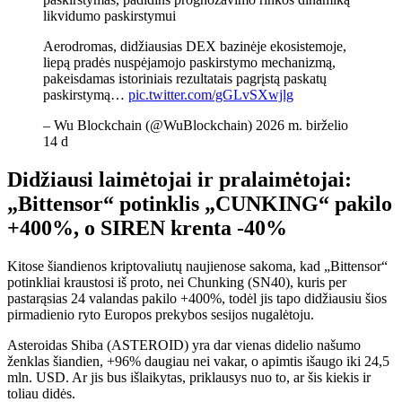
likvidumo paskirstymui
Aerodromas, didžiausias DEX bazinėje ekosistemoje,
liepą pradės nuspėjamojo paskirstymo mechanizmą,
pakeisdamas istoriniais rezultatais pagrįstą paskatų
paskirstymą…
pic.twitter.com/gGLvSXwjlg
– Wu Blockchain (@WuBlockchain) 2026 m. birželio
14 d
Didžiausi laimėtojai ir pralaimėtojai:
„Bittensor“ potinklis „CUNKING“ pakilo
+400%, o SIREN krenta -40%
Kitose šiandienos kriptovaliutų naujienose sakoma, kad „Bittensor“
potinkliai kraustosi iš proto, nei Chunking (SN40), kuris per
pastarąsias 24 valandas pakilo +400%, todėl jis tapo didžiausiu šios
pirmadienio ryto Europos prekybos sesijos nugalėtoju.
Asteroidas Shiba (ASTEROID) yra dar vienas didelio našumo
ženklas šiandien, +96% daugiau nei vakar, o apimtis išaugo iki 24,5
mln. USD. Ar jis bus išlaikytas, priklausys nuo to, ar šis kiekis ir
toliau didės.