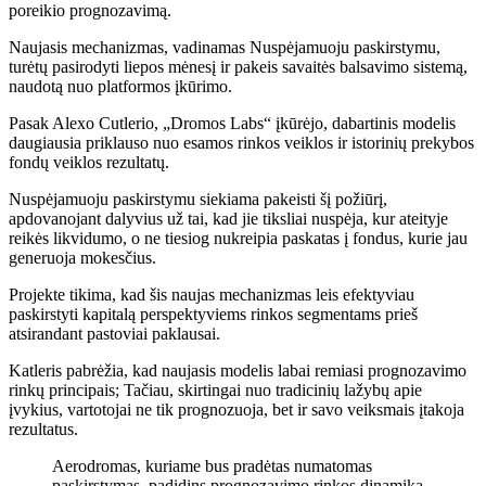
poreikio prognozavimą.
Naujasis mechanizmas, vadinamas Nuspėjamuoju paskirstymu,
turėtų pasirodyti liepos mėnesį ir pakeis savaitės balsavimo sistemą,
naudotą nuo platformos įkūrimo.
Pasak Alexo Cutlerio, „Dromos Labs“ įkūrėjo, dabartinis modelis
daugiausia priklauso nuo esamos rinkos veiklos ir istorinių prekybos
fondų veiklos rezultatų.
Nuspėjamuoju paskirstymu siekiama pakeisti šį požiūrį,
apdovanojant dalyvius už tai, kad jie tiksliai nuspėja, kur ateityje
reikės likvidumo, o ne tiesiog nukreipia paskatas į fondus, kurie jau
generuoja mokesčius.
Projekte tikima, kad šis naujas mechanizmas leis efektyviau
paskirstyti kapitalą perspektyviems rinkos segmentams prieš
atsirandant pastoviai paklausai.
Katleris pabrėžia, kad naujasis modelis labai remiasi prognozavimo
rinkų principais; Tačiau, skirtingai nuo tradicinių lažybų apie
įvykius, vartotojai ne tik prognozuoja, bet ir savo veiksmais įtakoja
rezultatus.
Aerodromas, kuriame bus pradėtas numatomas
paskirstymas, padidins prognozavimo rinkos dinamiką