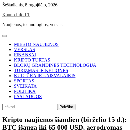
Skip
Šeštadienis, 8 rugpjūčio, 2026
to
Kauno Info.LT
content
Naujienos, technologijos, verslas
MIESTO NAUJIENOS
VERSLAS
FINANSAI
KRIPTO TURTAS
BLOKŲ GRANDINĖS TECHNOLOGIJA
TURIZMAS IR KELIONĖS
KULTŪRA IR LAISVALAIKIS
SPORTAS
SVEIKATA
POLITIKA
PASLAUGOS
Ieškoti:
Kripto naujienos šiandien (birželio 15 d.):
BTC išauga iki 65 000 USD, aerodromas