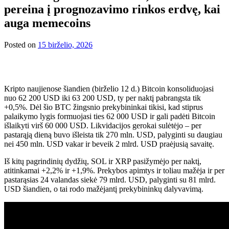
pereina į prognozavimo rinkos erdvę, kai
auga memecoins
Posted on
15 birželio, 2026
Kripto naujienose šiandien (birželio 12 d.) Bitcoin konsoliduojasi
nuo 62 200 USD iki 63 200 USD, ty per naktį pabrangsta tik
+0,5%. Dėl šio BTC žingsnio prekybininkai tikisi, kad stiprus
palaikymo lygis formuojasi ties 62 000 USD ir gali padėti Bitcoin
išlaikyti virš 60 000 USD. Likvidacijos gerokai sulėtėjo – per
pastarąją dieną buvo išleista tik 270 mln. USD, palyginti su daugiau
nei 450 mln. USD vakar ir beveik 2 mlrd. USD praėjusią savaitę.
Iš kitų pagrindinių dydžių, SOL ir XRP pasižymėjo per naktį,
atitinkamai +2,2% ir +1,9%. Prekybos apimtys ir toliau mažėja ir per
pastarąsias 24 valandas siekė 79 mlrd. USD, palyginti su 81 mlrd.
USD šiandien, o tai rodo mažėjantį prekybininkų dalyvavimą.