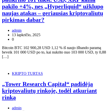
pakilo +4%, nes „Hyperliquid“ užklupo
naujas atakas – geriausias kriptovaliutų
pirkimas dabar?
admin
13 lapkričio, 2025
0
Bitcoin BTC 102 900,28 USD 1,12 % iš naujo išbando paramą
beveik 101 000 USD po to, kai nukrito nuo 103 000 USD, ty 0,88
[…]
KRIPTO TURTAS
„Tower Research Capital“ padidėja
kriptovaliutų rinkoje, todėl atkuriant
rinką
admin