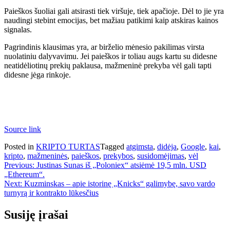
Paieškos šuoliai gali atsirasti tiek viršuje, tiek apačioje. Dėl to jie yra
naudingi stebint emocijas, bet mažiau patikimi kaip atskiras kainos
signalas.
Pagrindinis klausimas yra, ar birželio mėnesio pakilimas virsta
nuolatiniu dalyvavimu. Jei paieškos ir toliau augs kartu su didesne
neatidėliotinų prekių paklausa, mažmeninė prekyba vėl gali tapti
didesne jėga rinkoje.
Source link
Posted in
KRIPTO TURTAS
Tagged
atgimsta
,
didėja
,
Google
,
kai
,
kripto
,
mažmeninės
,
paieškos
,
prekybos
,
susidomėjimas
,
vėl
Navigacija
Previous:
Justinas Sunas iš „Poloniex“ atsiėmė 19,5 mln. USD
„Ethereum“.
tarp
Next:
Kuzminskas – apie istorinę „Knicks“ galimybę, savo vardo
įrašų
turnyrą ir kontrakto lūkesčius
Susiję įrašai