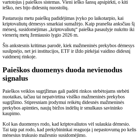
vartotojus į paieškos sistemas. Vieni ieško šansų apsipirkti, o kiti
ieško, nes bijo didesnių nuostolių.
Pastaruoju metu paieškų padidėjimas įvyko po laikotarpio, kai
kriptovaliutų dėmesys smarkiai sumažėjo. Kaip pranešta anksčiau šį
mėnesį, susidomėjimas „kriptovaliutų“ paieška pasaulyje nukrito iki
vienerių metų žemiausio lygio 2026 m.
Šis ankstesnis kritimas parodė, kiek mažmeninės prekybos dėmesys
susilpnėjo, net jei institucijos, ETF ir iždo pirkėjai vaidino didesnį
vaidmenį rinkoje.
Paieškos duomenys duoda nevienodus
signalus
Paieškos veiklos sugrįžimas gali padėti rinkos stebėtojams stebėti
nuotaikas, tačiau tai nepatvirtina visiško mažmeninės prekybos
sugrįžimo. Stipresniam įrodymui reikėtų didesnės mažmeninės
prekybos apimties, naujų biržos indėlių ir smulkaus savininko
kaupimo.
Kol kas duomenys rodo, kad kriptovaliutos vėl sulaukia dėmesio.
Tai taip pat rodo, kad prekybininkai reaguoja į nepastovumą po kelis
mėnesius trukusio mažesnio susidomėjimo.