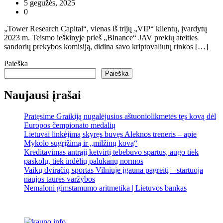
5 gegužės, 2025
0
„Tower Research Capital“, vienas iš trijų „VIP“ klientų, įvardytų
2023 m. Teismo ieškinyje prieš „Binance“ JAV prekių ateities
sandorių prekybos komisiją, didina savo kriptovaliutų rinkos […]
Paieška
Paieška
Naujausi įrašai
Pratęsime Graikiją nugalėjusios aštuoniolikmetės tęs kovą dėl
Europos čempionato medalių
Lietuvai linkėjimą skyręs buvęs Aleknos treneris – apie
Mykolo sugrįžimą ir „milžinų kovą“
Kreditavimas antrąjį ketvirtį tebebuvo spartus, augo tiek
paskolų, tiek indėlių palūkanų normos
Vaikų dviračių sportas Vilniuje įgauna pagreitį – startuoja
naujos taurės varžybos
Nemaloni gimstamumo aritmetika | Lietuvos bankas