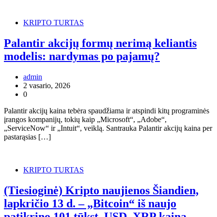
KRIPTO TURTAS
Palantir akcijų formų nerimą keliantis
modelis: nardymas po pajamų?
admin
2 vasario, 2026
0
Palantir akcijų kaina tebėra spaudžiama ir atspindi kitų programinės
įrangos kompanijų, tokių kaip „Microsoft“, „Adobe“,
„ServiceNow“ ir „Intuit“, veiklą. Santrauka Palantir akcijų kaina per
pastarąsias […]
KRIPTO TURTAS
(Tiesioginė) Kripto naujienos Šiandien,
lapkričio 13 d. – „Bitcoin“ iš naujo
patikrino 101 tūkst. USD, XRP kaina