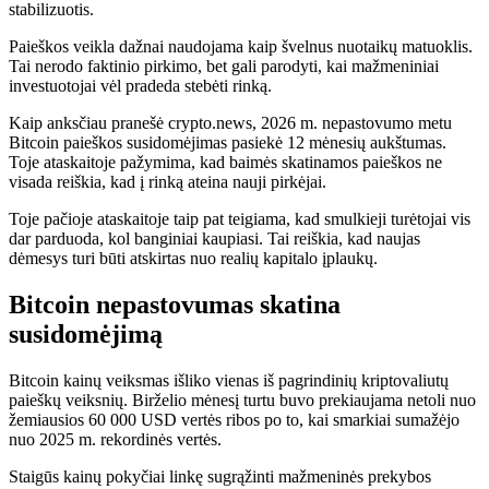
stabilizuotis.
Paieškos veikla dažnai naudojama kaip švelnus nuotaikų matuoklis.
Tai nerodo faktinio pirkimo, bet gali parodyti, kai mažmeniniai
investuotojai vėl pradeda stebėti rinką.
Kaip anksčiau pranešė crypto.news, 2026 m. nepastovumo metu
Bitcoin paieškos susidomėjimas pasiekė 12 mėnesių aukštumas.
Toje ataskaitoje pažymima, kad baimės skatinamos paieškos ne
visada reiškia, kad į rinką ateina nauji pirkėjai.
Toje pačioje ataskaitoje taip pat teigiama, kad smulkieji turėtojai vis
dar parduoda, kol banginiai kaupiasi. Tai reiškia, kad naujas
dėmesys turi būti atskirtas nuo realių kapitalo įplaukų.
Bitcoin nepastovumas skatina
susidomėjimą
Bitcoin kainų veiksmas išliko vienas iš pagrindinių kriptovaliutų
paieškų veiksnių. Birželio mėnesį turtu buvo prekiaujama netoli nuo
žemiausios 60 000 USD vertės ribos po to, kai smarkiai sumažėjo
nuo 2025 m. rekordinės vertės.
Staigūs kainų pokyčiai linkę sugrąžinti mažmeninės prekybos