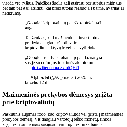
visada yra ryškūs. Paieškos šuolis gali atsirasti per stiprius mitingus,
bet taip pat gali atsitikti, kai prekiautojai reaguoja į baimę, avarijas ar
netikrumą.
„Google“ kriptovaliutų paieškos birželį vėl
auga.
Tai ženklas, kad mažmeniniai investuotojai
pradeda daugiau ieškoti įvairių
kriptovaliutų aktyvų ir vėl pasivyti rinką.
„Google Trends“ šuoliai taip pat dažnai yra
susiję su euforijos ir baimės akimirkomis.
…
pic.twitter.com/ezxroiQHfJ
— Alphractal (@Alphractal) 2026 m.
birželio 12 d
Mažmeninės prekybos dėmesys grįžta
prie kriptovaliutų
Paskutinis augimas rodo, kad kriptovaliutos vėl grįžta į mažmeninės
prekybos dėmesį. Vis daugiau vartotojų ieško monetų, rinkos
krypties ir su mainais susijusių terminų, nes rinka bando