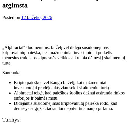
atgimsta
Posted on
12 birželio, 2026
„Alphractal“ duomenimis, birželį vėl didėja susidomėjimas
kriptovaliutų paieška, nes mažmeniniai investuotojai po kelis
mėnesius trukusios silpnesnės veiklos atkreipia dėmesį į skaitmeninį
turtą.
Santrauka
Kripto paieškos vėl išaugo birželį, kai mažmeniniai
investuotojai pradėjo aktyviau sekti skaitmeninį turtą.
Alphractal teigė, kad paieškos šuolius dažnai atsiranda rinkos
euforijos ir baimės metu.
Didėjantis susidomėjimas kriptovaliutų paieška rodo, kad
dėmesys sugrįžta, tačiau tai nepatvirtina naujo pirkimo.
Turinys: