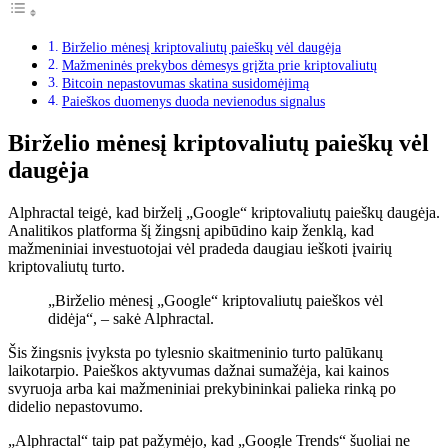
Birželio mėnesį kriptovaliutų paieškų vėl daugėja
Mažmeninės prekybos dėmesys grįžta prie kriptovaliutų
Bitcoin nepastovumas skatina susidomėjimą
Paieškos duomenys duoda nevienodus signalus
Birželio mėnesį kriptovaliutų paieškų vėl
daugėja
Alphractal teigė, kad birželį „Google“ kriptovaliutų paieškų daugėja.
Analitikos platforma šį žingsnį apibūdino kaip ženklą, kad
mažmeniniai investuotojai vėl pradeda daugiau ieškoti įvairių
kriptovaliutų turto.
„Birželio mėnesį „Google“ kriptovaliutų paieškos vėl
didėja“, – sakė Alphractal.
Šis žingsnis įvyksta po tylesnio skaitmeninio turto palūkanų
laikotarpio. Paieškos aktyvumas dažnai sumažėja, kai kainos
svyruoja arba kai mažmeniniai prekybininkai palieka rinką po
didelio nepastovumo.
„Alphractal“ taip pat pažymėjo, kad „Google Trends“ šuoliai ne