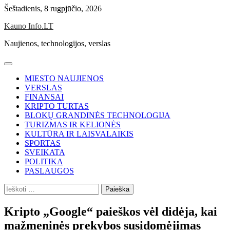
Skip
Šeštadienis, 8 rugpjūčio, 2026
to
Kauno Info.LT
content
Naujienos, technologijos, verslas
MIESTO NAUJIENOS
VERSLAS
FINANSAI
KRIPTO TURTAS
BLOKŲ GRANDINĖS TECHNOLOGIJA
TURIZMAS IR KELIONĖS
KULTŪRA IR LAISVALAIKIS
SPORTAS
SVEIKATA
POLITIKA
PASLAUGOS
Ieškoti:
Kripto „Google“ paieškos vėl didėja, kai
mažmeninės prekybos susidomėjimas