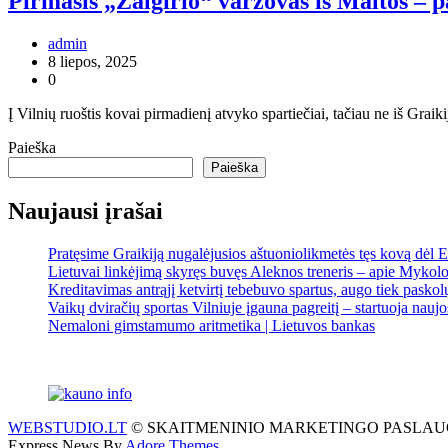
Pirmasis „Žalgirio“ varžovas iš Maltos – p
admin
8 liepos, 2025
0
Į Vilnių ruoštis kovai pirmadienį atvyko spartiečiai, tačiau ne iš Gra
Paieška
Paieška
Naujausi įrašai
Pratęsime Graikiją nugalėjusios aštuoniolikmetės tęs kovą dėl
Lietuvai linkėjimą skyręs buvęs Aleknos treneris – apie Mykolo
Kreditavimas antrąjį ketvirtį tebebuvo spartus, augo tiek pasko
Vaikų dviračių sportas Vilniuje įgauna pagreitį – startuoja nauj
Nemaloni gimstamumo aritmetika | Lietuvos bankas
WEBSTUDIO.LT
© SKAITMENINIO MARKETINGO PASLAUGOS. SEO te
Express News By
Adore Themes
.