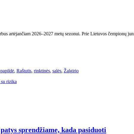
rbus artėjančiam 2026–2027 metų sezonui. Prie Lietuvos čempionų jungia
,
papildė
,
Raštutis
,
rinktinės
,
salės
,
Žalgirio
su rizika
 patys sprendžiame, kada pasiduoti