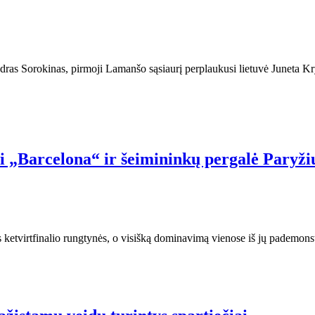
ndras Sorokinas, pirmoji Lamanšo sąsiaurį perplaukusi lietuvė Juneta Kr
si „Barcelona“ ir šeimininkų pergalė Paryži
ketvirtfinalio rungtynės, o visišką dominavimą vienose iš jų pademons