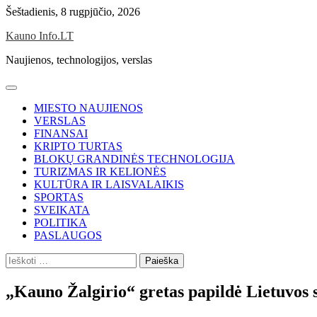
Skip
Šeštadienis, 8 rugpjūčio, 2026
to
Kauno Info.LT
content
Naujienos, technologijos, verslas
MIESTO NAUJIENOS
VERSLAS
FINANSAI
KRIPTO TURTAS
BLOKŲ GRANDINĖS TECHNOLOGIJA
TURIZMAS IR KELIONĖS
KULTŪRA IR LAISVALAIKIS
SPORTAS
SVEIKATA
POLITIKA
PASLAUGOS
Ieškoti:
„Kauno Žalgirio“ gretas papildė Lietuvos s