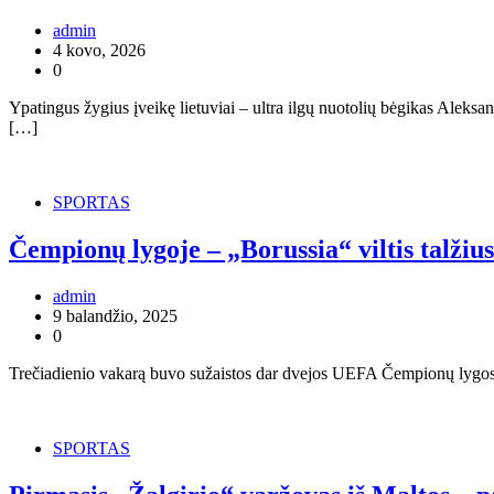
admin
4 kovo, 2026
0
Ypatingus žygius įveikę lietuviai – ultra ilgų nuotolių bėgikas Aleksa
[…]
SPORTAS
Čempionų lygoje – „Borussia“ viltis talžiu
admin
9 balandžio, 2025
0
Trečiadienio vakarą buvo sužaistos dar dvejos UEFA Čempionų lygos 
SPORTAS