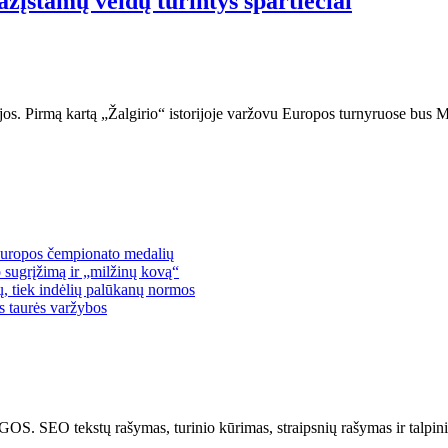
ažįstamų veidų turintys spartiečiai
ikijos. Pirmą kartą „Žalgirio“ istorijoje varžovu Europos turnyruose bus
 Europos čempionato medalių
 sugrįžimą ir „milžinų kovą“
lų, tiek indėlių palūkanų normos
os taurės varžybos
kstų rašymas, turinio kūrimas, straipsnių rašymas ir talpinima