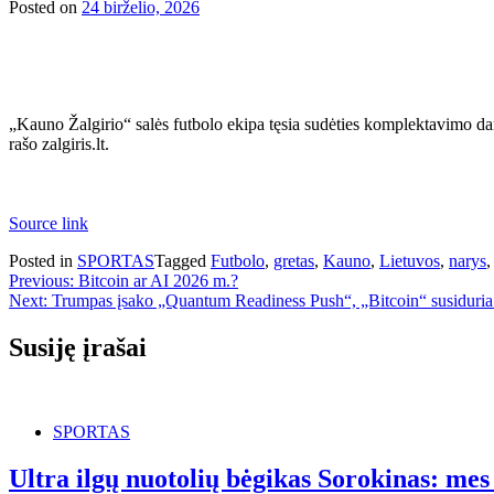
Posted on
24 birželio, 2026
„Kauno Žalgirio“ salės futbolo ekipa tęsia sudėties komplektavimo da
rašo zalgiris.lt.
Source link
Posted in
SPORTAS
Tagged
Futbolo
,
gretas
,
Kauno
,
Lietuvos
,
narys
Navigacija
Previous:
Bitcoin ar AI 2026 m.?
Next:
Trumpas įsako „Quantum Readiness Push“, „Bitcoin“ susiduria 
tarp
įrašų
Susiję įrašai
SPORTAS
Ultra ilgų nuotolių bėgikas Sorokinas: mes