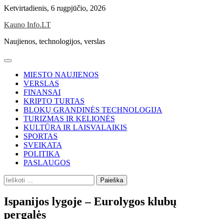
Skip
Ketvirtadienis, 6 rugpjūčio, 2026
to
Kauno Info.LT
content
Naujienos, technologijos, verslas
MIESTO NAUJIENOS
VERSLAS
FINANSAI
KRIPTO TURTAS
BLOKŲ GRANDINĖS TECHNOLOGIJA
TURIZMAS IR KELIONĖS
KULTŪRA IR LAISVALAIKIS
SPORTAS
SVEIKATA
POLITIKA
PASLAUGOS
Ieškoti:
Ispanijos lygoje – Eurolygos klubų
pergalės