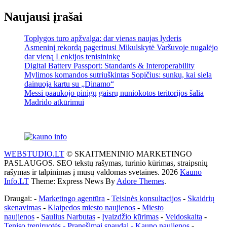
Naujausi įrašai
Toplygos turo apžvalga: dar vienas naujas lyderis
Asmeninį rekordą pagerinusi Mikulskytė Varšuvoje nugalėjo
dar vieną Lenkijos tenisininkę
Digital Battery Passport: Standards & Interoperability
Mylimos komandos sutriuškintas Sopičius: sunku, kai siela
dainuoja kartu su „Dinamo“
Messi paaukojo pinigų gaisrų nuniokotos teritorijos šalia
Madrido atkūrimui
WEBSTUDIO.LT
© SKAITMENINIO MARKETINGO
PASLAUGOS. SEO tekstų rašymas, turinio kūrimas, straipsnių
rašymas ir talpinimas į mūsų valdomas svetaines. 2026
Kauno
Info.LT
Theme: Express News By
Adore Themes
.
Draugai: -
Marketingo agentūra
-
Teisinės konsultacijos
-
Skaidrių
skenavimas
-
Klaipedos miesto naujienos
-
Miesto
naujienos
-
Saulius Narbutas
-
Įvaizdžio kūrimas
-
Veidoskaita
-
Teniso treniruotės
- Pranešimai spaudai -
Kauno naujienos
-