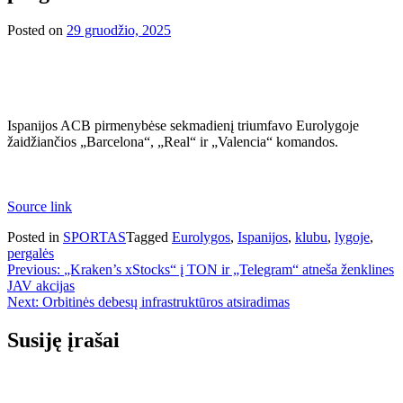
Posted on
29 gruodžio, 2025
Ispanijos ACB pirmenybėse sekmadienį triumfavo Eurolygoje
žaidžiančios „Barcelona“, „Real“ ir „Valencia“ komandos.
Source link
Posted in
SPORTAS
Tagged
Eurolygos
,
Ispanijos
,
klubu
,
lygoje
,
pergalės
Navigacija
Previous:
„Kraken’s xStocks“ į TON ir „Telegram“ atneša ženklines
JAV akcijas
tarp
Next:
Orbitinės debesų infrastruktūros atsiradimas
įrašų
Susiję įrašai