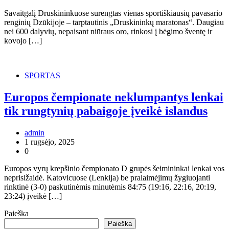
Savaitgalį Druskininkuose surengtas vienas sportiškiausių pavasario
renginių Dzūkijoje – tarptautinis „Druskininkų maratonas“. Daugiau
nei 600 dalyvių, nepaisant niūraus oro, rinkosi į bėgimo šventę ir
kovojo […]
SPORTAS
Europos čempionate neklumpantys lenkai
tik rungtynių pabaigoje įveikė islandus
admin
1 rugsėjo, 2025
0
Europos vyrų krepšinio čempionato D grupės šeimininkai lenkai vos
neprisižaidė. Katovicuose (Lenkija) be pralaimėjimų žygiuojanti
rinktinė (3-0) paskutinėmis minutėmis 84:75 (19:16, 22:16, 20:19,
23:24) įveikė […]
Paieška
Paieška