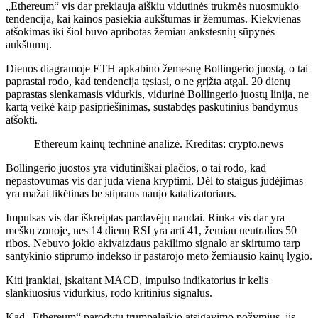
„Ethereum“ vis dar prekiauja aiškiu vidutinės trukmės nuosmukio
tendencija, kai kainos pasiekia aukštumas ir žemumas. Kiekvienas
atšokimas iki šiol buvo apribotas žemiau ankstesnių sūpynės
aukštumų.
Dienos diagramoje ETH apkabino žemesnę Bollingerio juostą, o tai
paprastai rodo, kad tendencija tęsiasi, o ne grįžta atgal. 20 dienų
paprastas slenkamasis vidurkis, vidurinė Bollingerio juostų linija, ne
kartą veikė kaip pasipriešinimas, sustabdęs paskutinius bandymus
atšokti.
Ethereum kainų techninė analizė. Kreditas: crypto.news
Bollingerio juostos yra vidutiniškai plačios, o tai rodo, kad
nepastovumas vis dar juda viena kryptimi. Dėl to staigus judėjimas
yra mažai tikėtinas be stipraus naujo katalizatoriaus.
Impulsas vis dar iškreiptas pardavėjų naudai. Rinka vis dar yra
meškų zonoje, nes 14 dienų RSI yra arti 41, žemiau neutralios 50
ribos. Nebuvo jokio akivaizdaus pakilimo signalo ar skirtumo tarp
santykinio stiprumo indekso ir pastarojo meto žemiausio kainų lygio.
Kiti įrankiai, įskaitant MACD, impulso indikatorius ir kelis
slankiuosius vidurkius, rodo kritinius signalus.
Kad „Ethereum“ parodytų trumpalaikio atsigavimo požymius, jis