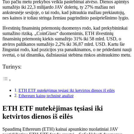
Tuo pačiu metu prekybos veikla pastebimai atvėso. Dienos apimtys
sumažėjo iki 22,3 milijardo JAV dolerių, ty 27% mažiau nei
ankstesnėje sesijoje, o tai rodo, kad įsitraukia mažiau prekiautojų,
nes kainos ir toliau stringa žemiau pagrindinio pasipriešinimo lygio.
Išvestinių finansinių priemonių duomenys rodo, kad prekybininkai
sumažino riziką. „CoinGlass“ duomenimis, ETH išvestinių
finansinių priemonių kiekis sumažėjo 31% iki 58 mlrd. USD, o
atviros palūkanos sumažėjo 2,2% iki 36,87 mlrd. USD. Kartu šie
žingsniai rodo, kad pozicijos yra panaikinamos, o ne pridedami nauji
svertai, o tai dinamika, dažniausiai stebima rinkos atsitraukimo metu.
Turinys:
ETH ETF nutekėjimas tęsiasi iki ketvirtos dienos iš eilės
Ethereum kainų techninė analizė
ETH ETF nutekėjimas tęsiasi iki
ketvirtos dienos iš eilės
Spaudimą Ethereum (ETH) kainai apsunkino nuolatiniai JAV