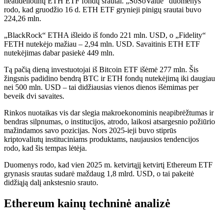
neatidėliotinų ETH ETF fondų srautai. „SoSoValue“ duomenys
rodo, kad gruodžio 16 d. ETH ETF grynieji pinigų srautai buvo
224,26 mln.
„BlackRock“ ETHA išleido iš fondo 221 mln. USD, o „Fidelity“
FETH nutekėjo mažiau – 2,94 mln. USD. Savaitinis ETH ETF
nutekėjimas dabar pasiekė 449 mln.
Tą pačią dieną investuotojai iš Bitcoin ETF išėmė 277 mln. Šis
žingsnis padidino bendrą BTC ir ETH fondų nutekėjimą iki daugiau
nei 500 mln. USD – tai didžiausias vienos dienos išėmimas per
beveik dvi savaites.
Rinkos nuotaikas vis dar slegia makroekonominis neapibrėžtumas ir
bendras silpnumas, o institucijos, atrodo, laikosi atsargesnio požiūrio
mažindamos savo pozicijas. Nors 2025-ieji buvo stiprūs
kriptovaliutų instituciniams produktams, naujausios tendencijos
rodo, kad šis tempas lėtėja.
Duomenys rodo, kad vien 2025 m. ketvirtąjį ketvirtį Ethereum ETF
grynasis srautas sudarė maždaug 1,8 mlrd. USD, o tai pakeitė
didžiąją dalį ankstesnio srauto.
Ethereum kainų techninė analizė