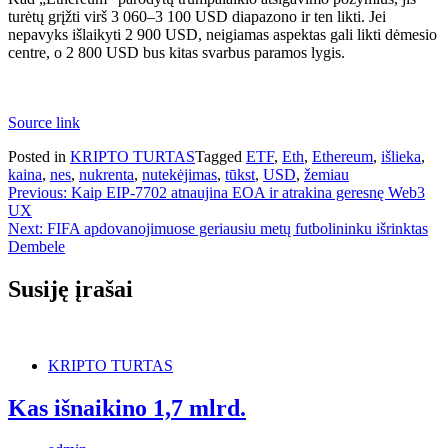
turėtų grįžti virš 3 060–3 100 USD diapazono ir ten likti. Jei
nepavyks išlaikyti 2 900 USD, neigiamas aspektas gali likti dėmesio
centre, o 2 800 USD bus kitas svarbus paramos lygis.
Source link
Posted in
KRIPTO TURTAS
Tagged
ETF
,
Eth
,
Ethereum
,
išlieka
,
kaina
,
nes
,
nukrenta
,
nutekėjimas
,
tūkst
,
USD
,
žemiau
Navigacija
Previous:
Kaip EIP-7702 atnaujina EOA ir atrakina geresnę Web3
UX
tarp
Next:
FIFA apdovanojimuose geriausiu metų futbolininku išrinktas
įrašų
Dembele
Susiję įrašai
KRIPTO TURTAS
Kas išnaikino 1,7 mlrd.