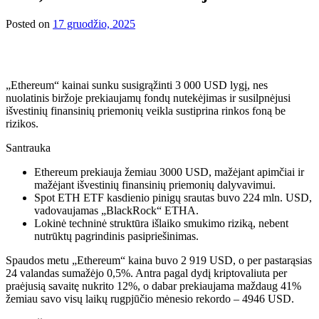
Posted on
17 gruodžio, 2025
„Ethereum“ kainai sunku susigrąžinti 3 000 USD lygį, nes
nuolatinis biržoje prekiaujamų fondų nutekėjimas ir susilpnėjusi
išvestinių finansinių priemonių veikla sustiprina rinkos foną be
rizikos.
Santrauka
Ethereum prekiauja žemiau 3000 USD, mažėjant apimčiai ir
mažėjant išvestinių finansinių priemonių dalyvavimui.
Spot ETH ETF kasdienio pinigų srautas buvo 224 mln. USD,
vadovaujamas „BlackRock“ ETHA.
Lokinė techninė struktūra išlaiko smukimo riziką, nebent
nutrūktų pagrindinis pasipriešinimas.
Spaudos metu „Ethereum“ kaina buvo 2 919 USD, o per pastarąsias
24 valandas sumažėjo 0,5%. Antra pagal dydį kriptovaliuta per
praėjusią savaitę nukrito 12%, o dabar prekiaujama maždaug 41%
žemiau savo visų laikų rugpjūčio mėnesio rekordo – 4946 USD.