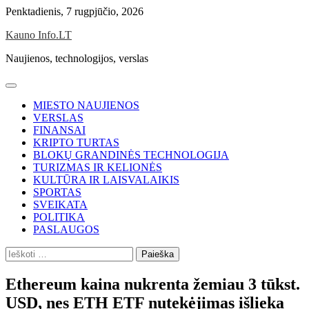
Skip
Penktadienis, 7 rugpjūčio, 2026
to
Kauno Info.LT
content
Naujienos, technologijos, verslas
MIESTO NAUJIENOS
VERSLAS
FINANSAI
KRIPTO TURTAS
BLOKŲ GRANDINĖS TECHNOLOGIJA
TURIZMAS IR KELIONĖS
KULTŪRA IR LAISVALAIKIS
SPORTAS
SVEIKATA
POLITIKA
PASLAUGOS
Ieškoti:
Ethereum kaina nukrenta žemiau 3 tūkst.
USD, nes ETH ETF nutekėjimas išlieka