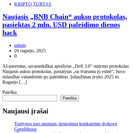
KRIPTO TURTAS
Naujasis „BNB Chain“ aukso protokolas,
pasiektas 2 mln. USD paleidimo dienos
hack
admin
20 rugsėjo, 2025
0
AI-paremtas, savarankiškai aprašytas „Defi 3.0“ statymo protokolas
Naujasis aukso protokolas, pastatytas „su tvarumu jo esmė“, buvo
nulaužtas valandomis po paleidimo. Įsilaužimas įvyko 2025 m.
Rugsėjo […]
Paieška
Paieška
Naujausi įrašai
Toplygos turo anonsas: tiesioginių konkurentų dvikova
Gargžduose