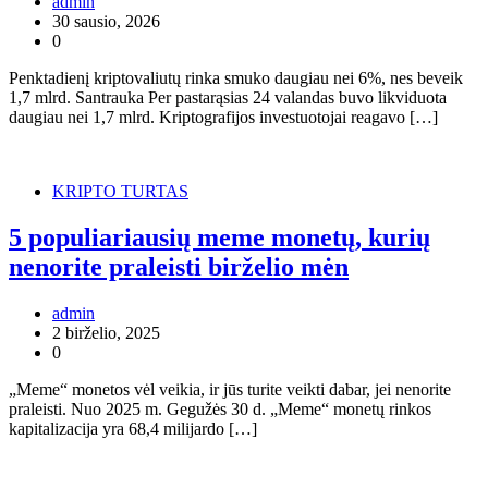
admin
30 sausio, 2026
0
Penktadienį kriptovaliutų rinka smuko daugiau nei 6%, nes beveik
1,7 mlrd. Santrauka Per pastarąsias 24 valandas buvo likviduota
daugiau nei 1,7 mlrd. Kriptografijos investuotojai reagavo […]
KRIPTO TURTAS
5 populiariausių meme monetų, kurių
nenorite praleisti birželio mėn
admin
2 birželio, 2025
0
„Meme“ monetos vėl veikia, ir jūs turite veikti dabar, jei nenorite
praleisti. Nuo 2025 m. Gegužės 30 d. „Meme“ monetų rinkos
kapitalizacija yra 68,4 milijardo […]