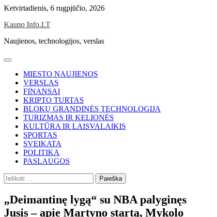
Skip
Ketvirtadienis, 6 rugpjūčio, 2026
to
Kauno Info.LT
content
Naujienos, technologijos, verslas
MIESTO NAUJIENOS
VERSLAS
FINANSAI
KRIPTO TURTAS
BLOKŲ GRANDINĖS TECHNOLOGIJA
TURIZMAS IR KELIONĖS
KULTŪRA IR LAISVALAIKIS
SPORTAS
SVEIKATA
POLITIKA
PASLAUGOS
Ieškoti:
„Deimantinę lygą“ su NBA palyginęs
Jusis – apie Martyno startą, Mykolo