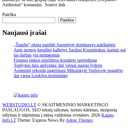
Amberton“ komandai. Source link
Paieška
Paieška
Naujausi įrašai
„Šiaulių“ ekipą papildė Suomijoje dominavęs aukštaūgis
Apie moterų krepšinį kalbėjęs Saulius Kuzminskas: kartais gal
tas darbas yra nematomas
Finansų rinkos priežiūros komiteto sprendimai
Toplygos turo apžvalga: dar vienas naujas lyderis
Asmeninį rekordą pagerinusi Mikulskytė Varšuvoje nugalėjo
dar vieną Lenkijos tenisininkę
WEBSTUDIO.LT
© SKAITMENINIO MARKETINGO
PASLAUGOS. SEO tekstų rašymas, turinio kūrimas, straipsnių
rašymas ir talpinimas į mūsų valdomas svetaines. 2026
Kauno
Info.LT
Theme: Express News By
Adore Themes
.