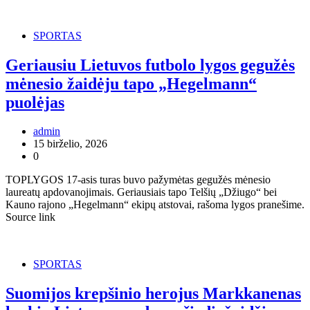
SPORTAS
Geriausiu Lietuvos futbolo lygos gegužės
mėnesio žaidėju tapo „Hegelmann“
puolėjas
admin
15 birželio, 2026
0
TOPLYGOS 17-asis turas buvo pažymėtas gegužės mėnesio
laureatų apdovanojimais. Geriausiais tapo Telšių „Džiugo“ bei
Kauno rajono „Hegelmann“ ekipų atstovai, rašoma lygos pranešime.
Source link
SPORTAS
Suomijos krepšinio herojus Markkanenas