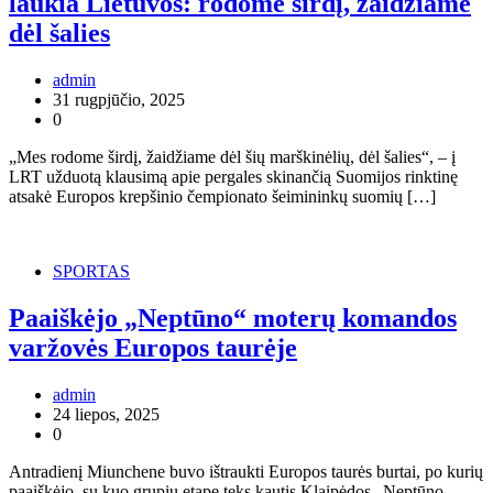
laukia Lietuvos: rodome širdį, žaidžiame
dėl šalies
admin
31 rugpjūčio, 2025
0
„Mes rodome širdį, žaidžiame dėl šių marškinėlių, dėl šalies“, – į
LRT užduotą klausimą apie pergales skinančią Suomijos rinktinę
atsakė Europos krepšinio čempionato šeimininkų suomių […]
SPORTAS
Paaiškėjo „Neptūno“ moterų komandos
varžovės Europos taurėje
admin
24 liepos, 2025
0
Antradienį Miunchene buvo ištraukti Europos taurės burtai, po kurių
paaiškėjo, su kuo grupių etape teks kautis Klaipėdos „Neptūno-