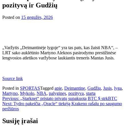
pozityvą ir Gudžių
Posted on
15 gegužės, 2026
„Varžytis „Deimantinėje lygoje“ yra tas pats, kas žaisti NBA“, –
LRT sako auklėtinio Martyno Aleknos pasirodymo prestižinėse
lengvosios atletikos varžybose laukiantis treneris Mantas Jusis.
Source link
Posted in
SPORTAS
Tagged
apie
,
Deimantinę
,
Gudžių
,
Jusis
,
lyga
,
Martyno
,
Mykolo
,
NBA
,
palyginęs
,
pozityvą
,
startą
Navigacija
Previous:
„Starknet“ pristato privatų supakuotą BTC $ strkBTC
Next:
Tydro pakeičia „Oracle“ tiekėją Krakeno rašalu po saugumo
tarp
peržiūros
įrašų
Susiję įrašai