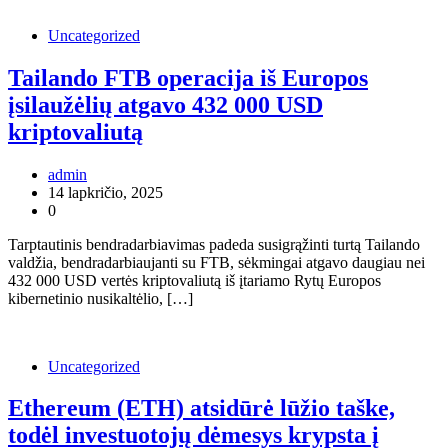
Uncategorized
Tailando FTB operacija iš Europos
įsilaužėlių atgavo 432 000 USD
kriptovaliutą
admin
14 lapkričio, 2025
0
Tarptautinis bendradarbiavimas padeda susigrąžinti turtą Tailando
valdžia, bendradarbiaujanti su FTB, sėkmingai atgavo daugiau nei
432 000 USD vertės kriptovaliutą iš įtariamo Rytų Europos
kibernetinio nusikaltėlio, […]
Uncategorized
Ethereum (ETH) atsidūrė lūžio taške,
todėl investuotojų dėmesys krypsta į