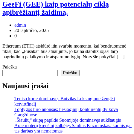
GeeFi (GEE) kaip potencialų ciklą
apibrėžiantį žaidimą.
admin
20 lapkričio, 2025
0
Ethereum (ETH) atsidūrė itin svarbiu momentu, kai bendruomenė
tikisi, kad „Fusaka“ bus atnaujinta, jo kaina stabilizuojasi tarp
pagrindinių palaikymo ir atsparumo lygių. Nors šie pokyčiai […]
Paieška
Paieška
Naujausi įrašai
Teniso korte dominavęs Butvilas Leksingtone žengė į
ketvirtfinalį
Toplygos turo anonsas: tiesioginių konkurentų dvikova
Gargžduose
„Šiaulių“ ekipą papildė Suomijoje dominavęs aukštaūgis
Apie moterų krepšinį kalbėjęs Saulius Kuzminskas: kartais gal
tas darbas yra nematomas