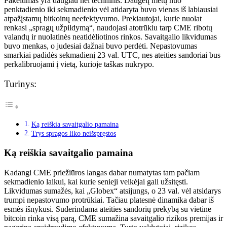
Pakeitimas yra daugiau nei techninis. Daugelį metų nuo
penktadienio iki sekmadienio vėl atidaryta buvo vienas iš labiausiai
atpažįstamų bitkoinų neefektyvumo. Prekiautojai, kurie nuolat
renkasi „spragų užpildymą“, naudojasi atotrūkiu tarp CME ribotų
valandų ir nuolatinės neatidėliotinos rinkos. Savaitgalio likvidumas
buvo menkas, o judesiai dažnai buvo perdėti. Nepastovumas
smarkiai padidės sekmadienį 23 val. UTC, nes ateities sandoriai bus
perkalibruojami į vietą, kurioje taškas nukrypo.
Turinys:
Ką reiškia savaitgalio pamaina
Trys spragos liko neišspręstos
Ką reiškia savaitgalio pamaina
Kadangi CME priežiūros langas dabar numatytas tam pačiam
sekmadienio laikui, kai kurie senieji veikėjai gali užsitęsti.
Likvidumas sumažės, kai „Globex“ atsijungs, o 23 val. vėl atsidarys
trumpi nepastovumo protrūkiai. Tačiau platesnė dinamika dabar iš
esmės išnykusi. Suderindama ateities sandorių prekybą su vietine
bitcoin rinka visą parą, CME sumažina savaitgalio rizikos premijas ir