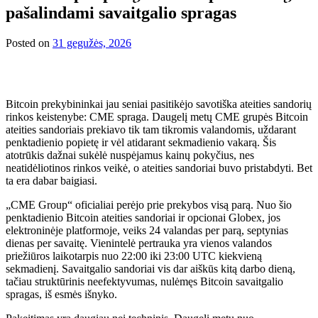
pašalindami savaitgalio spragas
Posted on
31 gegužės, 2026
Bitcoin prekybininkai jau seniai pasitikėjo savotiška ateities sandorių
rinkos keistenybe: CME spraga. Daugelį metų CME grupės Bitcoin
ateities sandoriais prekiavo tik tam tikromis valandomis, uždarant
penktadienio popietę ir vėl atidarant sekmadienio vakarą. Šis
atotrūkis dažnai sukėlė nuspėjamus kainų pokyčius, nes
neatidėliotinos rinkos veikė, o ateities sandoriai buvo pristabdyti. Bet
ta era dabar baigiasi.
„CME Group“ oficialiai perėjo prie prekybos visą parą. Nuo šio
penktadienio Bitcoin ateities sandoriai ir opcionai Globex, jos
elektroninėje platformoje, veiks 24 valandas per parą, septynias
dienas per savaitę. Vienintelė pertrauka yra vienos valandos
priežiūros laikotarpis nuo 22:00 iki 23:00 UTC kiekvieną
sekmadienį. Savaitgalio sandoriai vis dar aiškūs kitą darbo dieną,
tačiau struktūrinis neefektyvumas, nulėmęs Bitcoin savaitgalio
spragas, iš esmės išnyko.