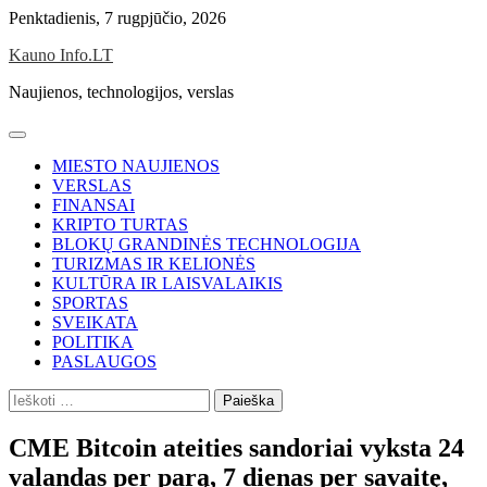
Skip
Penktadienis, 7 rugpjūčio, 2026
to
Kauno Info.LT
content
Naujienos, technologijos, verslas
MIESTO NAUJIENOS
VERSLAS
FINANSAI
KRIPTO TURTAS
BLOKŲ GRANDINĖS TECHNOLOGIJA
TURIZMAS IR KELIONĖS
KULTŪRA IR LAISVALAIKIS
SPORTAS
SVEIKATA
POLITIKA
PASLAUGOS
Ieškoti:
CME Bitcoin ateities sandoriai vyksta 24
valandas per parą, 7 dienas per savaitę,