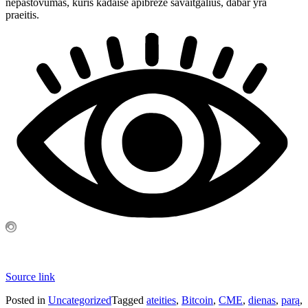
nepastovumas, kuris kadaise apibrėžė savaitgalius, dabar yra
praeitis.
Source link
Posted in
Uncategorized
Tagged
ateities
,
Bitcoin
,
CME
,
dienas
,
parą
,