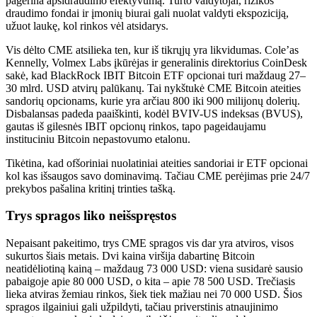
pagerina apsidraudimo efektyvumą. Turto valdytojai, rizikos
draudimo fondai ir įmonių biurai gali nuolat valdyti ekspoziciją,
užuot laukę, kol rinkos vėl atsidarys.
Vis dėlto CME atsilieka ten, kur iš tikrųjų yra likvidumas. Cole’as
Kennelly, Volmex Labs įkūrėjas ir generalinis direktorius CoinDesk
sakė, kad BlackRock IBIT Bitcoin ETF opcionai turi maždaug 27–
30 mlrd. USD atvirų palūkanų. Tai nykštukė CME Bitcoin ateities
sandorių opcionams, kurie yra arčiau 800 iki 900 milijonų dolerių.
Disbalansas padeda paaiškinti, kodėl BVIV-US indeksas (BVUS),
gautas iš gilesnės IBIT opcionų rinkos, tapo pageidaujamu
instituciniu Bitcoin nepastovumo etalonu.
Tikėtina, kad ofšoriniai nuolatiniai ateities sandoriai ir ETF opcionai
kol kas išsaugos savo dominavimą. Tačiau CME perėjimas prie 24/7
prekybos pašalina kritinį trinties tašką.
Trys spragos liko neišspręstos
Nepaisant pakeitimo, trys CME spragos vis dar yra atviros, visos
sukurtos šiais metais. Dvi kaina viršija dabartinę Bitcoin
neatidėliotiną kainą – maždaug 73 000 USD: viena susidarė sausio
pabaigoje apie 80 000 USD, o kita – apie 78 500 USD. Trečiasis
lieka atviras žemiau rinkos, šiek tiek mažiau nei 70 000 USD. Šios
spragos ilgainiui gali užpildyti, tačiau priverstinis atnaujinimo