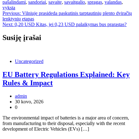
pašalindami
,
sandoriai
,
savaitę
,
savaitgalio
,
spragas
,
valandas
,
vyksta
Navigacija
Previous:
Vilniuje prasideda paskutinis tarptautinių plento dviračių
lenktynių etapas
tarp
Next:
0,20 USD Kitas, jei 0,23 USD palaikymas bus prarastas?
įrašų
Susiję įrašai
Uncategorized
EU Battery Regulations Explained: Key
Rules & Impact
admin
30 kovo, 2026
0
The environmental impact of batteries is a major area of concern,
from manufacturing to their disposal, especially with the recent
development of Electric Vehicles (EVs) […]