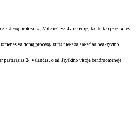
usią dieną protokolo „Voltaire“ valdymo eroje, kai tinklo parengties
ndruomenės valdomą procesą, kuris niekada anksčiau neaktyvino
er pastarąsias 24 valandas, o tai išryškino visoje bendruomenėje