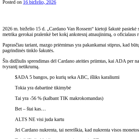
Posted on
16 birželio, 2026
2026 m. birželio 15 d. „Cardano Van Rossem“ kietoji šakutė pasiekė sa
metrika gerokai pralenkė bet kokį ankstesnį atnaujinimą, o oficialaus r
Paprasčiau tariant, mazgo priėmimas yra pakankamai stiprus, kad būtų
pagrindinės tinklo šakutės.
Šis didžiulis sprendimas dėl Cardano ateities priimtas, kai ADA per na
tvyrantį netikrumą.
$ADA 5 bangos, po kurių seka ABC, išliks karaliumi
Tokia yra dabartinė tikimybė
Tai yra -56 % (kalbant TIK makrokomandas)
Bet – štai kas…
ALTS NE visi juda kartu
Jei Cardano nukrenta, tai nereiškia, kad nukrenta visos monetos