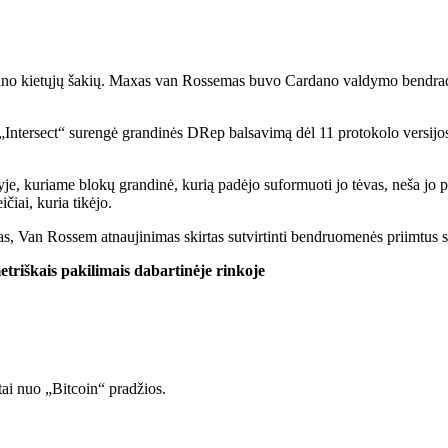
Cardano kietųjų šakių. Maxas van Rossemas buvo Cardano valdymo bendra
„Intersect“ surengė grandinės DRep balsavimą dėl 11 protokolo versijos
lyje, kuriame blokų grandinė, kurią padėjo suformuoti jo tėvas, neša jo 
ičiai, kuria tikėjo.
 Van Rossem atnaujinimas skirtas sutvirtinti bendruomenės priimtus s
triškais pakilimais dabartinėje rinkoje
tai nuo „Bitcoin“ pradžios.