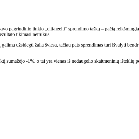
vo pagrindinio tinklo „eiti/neeiti“ sprendimo tašką – pačią reikšmingia
ezultato tikimasi netrukus.
 galima užsidegti žalia šviesa, tačiau pats sprendimas turi išvalyti be
ktį sumažėjo -1%, o tai yra vienas iš nedaugelio skaitmeninių išteklių p