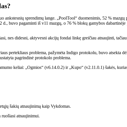
las?
uriuo ankstesnių sprendimų lange. „PoolTool“ duomenimis, 52 % mazgų p
 12 d., buvo pagaminti iš v11 mazgų, o 76 % blokų gamybos dabartinėj
asi, nes didesni, aktyvesni akcijų fondai linkę greičiau atnaujinti, tači
oriaus pertekliaus problema, pažymėta Indigo protokolu, buvo atsekta d
ustatyta pagrindinė protokolo problema.
mo keliai: „Ogmios“ (v6.14.0.2) ir „Kupo“ (v2.11.0.1) šakės, kurias a
tųjų šakių atnaujinimą kaip Vykdomas.
 ruošiasi atnaujinimui.