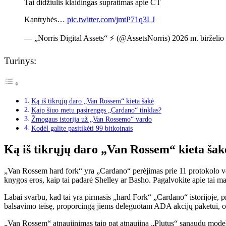
Tai didžiulis klaidingas supratimas apie CT
Kantrybės…
pic.twitter.com/jmtP71q3LJ
— „Norris Digital Assets“ ⚡️ (@AssetsNorris) 2026 m. birželio 
Turinys:
Ką iš tikrųjų daro „Van Rossem“ kieta šakė
Kaip šiuo metu pasirengęs „Cardano“ tinklas?
Žmogaus istorija už „Van Rossemo“ vardo
Kodėl galite pasitikėti 99 bitkoinais
Ką iš tikrųjų daro „Van Rossem“ kieta šak
„Van Rossem hard fork“ yra „Cardano“ perėjimas prie 11 protokolo vers
knygos eros, kaip tai padarė Shelley ar Basho. Pagalvokite apie tai maž
Labai svarbu, kad tai yra pirmasis „hard Fork“ „Cardano“ istorijoje, p
balsavimo teisę, proporcingą jiems deleguotam ADA akcijų paketui, o Ko
„Van Rossem“ atnaujinimas taip pat atnaujina „Plutus“ sąnaudų modelį 