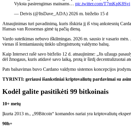
Vyksta pasirengimas mainams…
pic.twitter.com/T7mKpK8Svi
— Deivis (@ItsDave_ADA) 2026 m. birželio 15 d
Atnaujinimas turi pavadinimą, kuris išskiria jį iš visų ankstesnių 
Hansas van Rossemas gimė tą pačią dieną.
Vardo suteikimas nebuvo iškilmingas. 2026 m. sausio ir vasario mėn. 
vienas iš lemiamiausių tinklo užregistruotų valdymo balsų.
Kaip Intersect rašė savo birželio 12 d. atnaujinime: „Jis užaugs pasau
dėl žmogaus, kuris atidavė savo laiką, protą ir širdį decentralizuotai ate
Pats balsavimas buvo Cardano valdymo sistemos koncepcijos įrodymas,
TYRINTI: geriausi išankstiniai kriptovaliutų pardavimai su asime
Kodėl galite pasitikėti 99 bitkoinais
10+ metų
Įkurta 2013 m., „99Bitcoin“ komandos nariai yra kriptovaliutų eksper
90h+