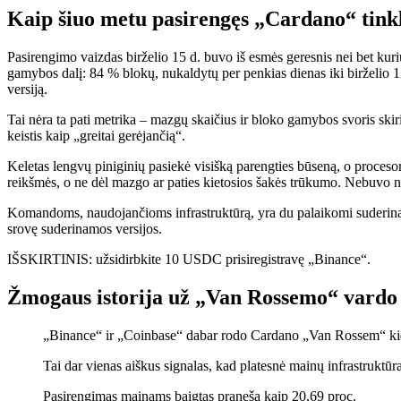
Kaip šiuo metu pasirengęs „Cardano“ tink
Pasirengimo vaizdas birželio 15 d. buvo iš esmės geresnis nei bet k
gamybos dalį: 84 % blokų, nukaldytų per penkias dienas iki birželio
versiją.
Tai nėra ta pati metrika – mazgų skaičius ir bloko gamybos svoris skiri
keistis kaip „greitai gerėjančią“.
Keletas lengvų piniginių pasiekė visišką parengties būseną, o proces
reikšmės, o ne dėl mazgo ar paties kietosios šakės trūkumo. Nebuvo n
Komandoms, naudojančioms infrastruktūrą, yra du palaikomi suderinamu
srovę suderinamos versijos.
IŠSKIRTINIS: užsidirbkite 10 USDC prisiregistravę „Binance“.
Žmogaus istorija už „Van Rossemo“ vardo
„Binance“ ir „Coinbase“ dabar rodo Cardano „Van Rossem“ kie
Tai dar vienas aiškus signalas, kad platesnė mainų infrastruktūra
Pasirengimas mainams baigtas praneša kaip 20,69 proc.