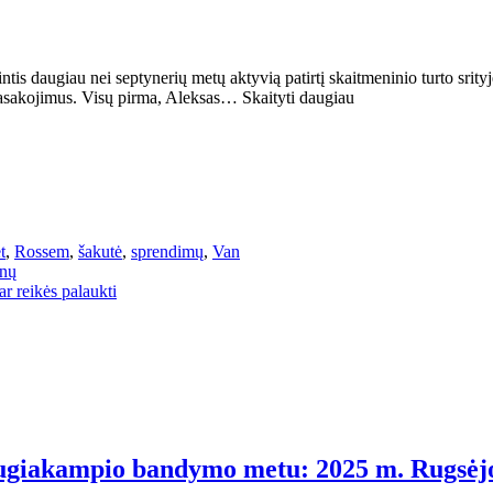
intis daugiau nei septynerių metų aktyvią patirtį skaitmeninio turto srit
pasakojimus. Visų pirma, Aleksas… Skaityti daugiau
t
,
Rossem
,
šakutė
,
sprendimų
,
Van
onų
 reikės palaukti
daugiakampio bandymo metu: 2025 m. Rugsė