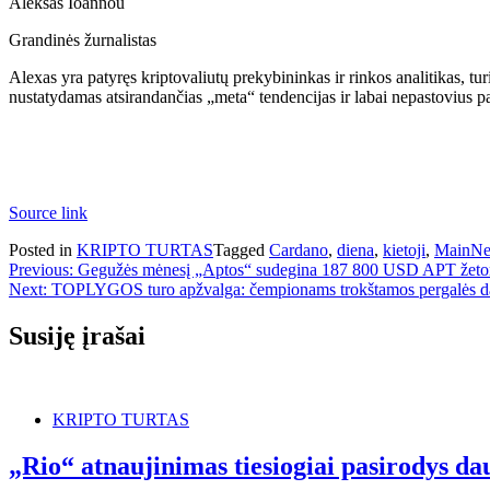
Aleksas Ioannou
Grandinės žurnalistas
Alexas yra patyręs kriptovaliutų prekybininkas ir rinkos analitikas, tur
nustatydamas atsirandančias „meta“ tendencijas ir labai nepastovius 
Source link
Posted in
KRIPTO TURTAS
Tagged
Cardano
,
diena
,
kietoji
,
MainNe
Navigacija
Previous:
Gegužės mėnesį „Aptos“ sudegina 187 800 USD APT žet
Next:
TOPLYGOS turo apžvalga: čempionams trokštamos pergalės dar
tarp
įrašų
Susiję įrašai
KRIPTO TURTAS
„Rio“ atnaujinimas tiesiogiai pasirodys 