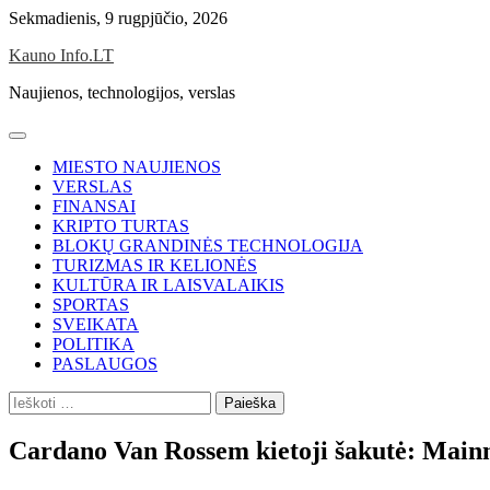
Skip
Sekmadienis, 9 rugpjūčio, 2026
to
Kauno Info.LT
content
Naujienos, technologijos, verslas
MIESTO NAUJIENOS
VERSLAS
FINANSAI
KRIPTO TURTAS
BLOKŲ GRANDINĖS TECHNOLOGIJA
TURIZMAS IR KELIONĖS
KULTŪRA IR LAISVALAIKIS
SPORTAS
SVEIKATA
POLITIKA
PASLAUGOS
Ieškoti:
Cardano Van Rossem kietoji šakutė: Main