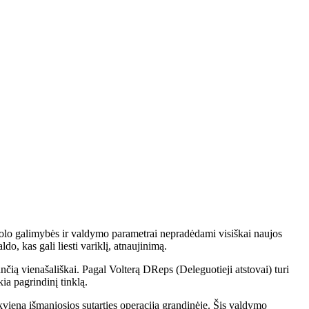
okolo galimybės ir valdymo parametrai nepradėdami visiškai naujos
o, kas gali liesti variklį, atnaujinimą.
čią vienašališkai. Pagal Volterą DReps (Deleguotieji atstovai) turi
ia pagrindinį tinklą.
kviena išmaniosios sutarties operacija grandinėje. Šis valdymo