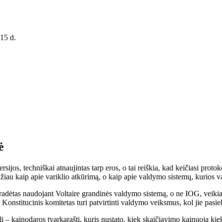
15 d.
ė
ijos, techniškai atnaujintas tarp eros, o tai reiškia, kad keičiasi prot
iau kaip apie variklio atkūrimą, o kaip apie valdymo sistemų, kurios vald
radėtas naudojant Voltaire grandinės valdymo sistemą, o ne IOG, veikian
nstitucinis komitetas turi patvirtinti valdymo veiksmus, kol jie pasiek
– kainodaros tvarkaraštį, kuris nustato, kiek skaičiavimo kainuoja kie