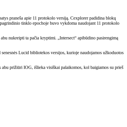
atys praneša apie 11 protokolo versiją. Cexplorer padidina blokų
e pagrindinio tinklo epochoje buvo vykdoma naudojant 11 protokolo
au abu nukreipti ta pačia kryptimi. „Intersect“ apibūdino pasirengimą
ėl senesnės Lucid bibliotekos versijos, kurioje naudojamos užkoduotos
bu prižiūri IOG, išlieka visiškai palaikomos, kol baigiamos su prieš