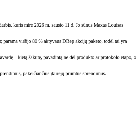
darbis, kuris mirė 2026 m. sausio 11 d. Jo sūnus Maxas Louisas
; parama viršijo 80 % aktyvaus DRep akcijų paketo, todėl tai yra
pavardę – kietą šakutę, pavadintą ne dėl produkto ar protokolo etapo, o
prendimus, pakeičiančius įkūrėjų priimtus sprendimus.