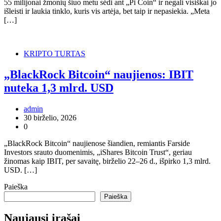
55 milijonai žmonių šiuo metu sėdi ant „Pi Coin“ ir negali visiškai jo
išleisti ir laukia tinklo, kuris vis artėja, bet taip ir nepasiekia. „Meta
[…]
KRIPTO TURTAS
„BlackRock Bitcoin“ naujienos: IBIT
nuteka 1,3 mlrd. USD
admin
30 birželio, 2026
0
„BlackRock Bitcoin“ naujienose šiandien, remiantis Farside
Investors srauto duomenimis, „iShares Bitcoin Trust“, geriau
žinomas kaip IBIT, per savaitę, birželio 22–26 d., išpirko 1,3 mlrd.
USD. […]
Paieška
Paieška
Naujausi įrašai