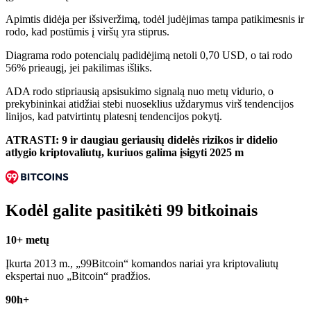
Apimtis didėja per išsiveržimą, todėl judėjimas tampa patikimesnis ir
rodo, kad postūmis į viršų yra stiprus.
Diagrama rodo potencialų padidėjimą netoli 0,70 USD, o tai rodo
56% prieaugį, jei pakilimas išliks.
ADA rodo stipriausią apsisukimo signalą nuo metų vidurio, o
prekybininkai atidžiai stebi nuoseklius uždarymus virš tendencijos
linijos, kad patvirtintų platesnį tendencijos pokytį.
ATRASTI:
9 ir daugiau geriausių didelės rizikos ir didelio
atlygio kriptovaliutų, kuriuos galima įsigyti 2025 m
Kodėl galite pasitikėti 99 bitkoinais
10+ metų
Įkurta 2013 m., „99Bitcoin“ komandos nariai yra kriptovaliutų
ekspertai nuo „Bitcoin“ pradžios.
90h+