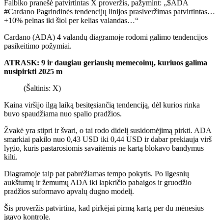
Faibiko
pranešė
patvirtintas X proveržis, pažymint: „$ADA
#Cardano Pagrindinės tendencijų linijos prasiveržimas patvirtintas…
+10% pelnas iki šiol per kelias valandas…“
Cardano (ADA) 4 valandų diagramoje rodomi galimo tendencijos
pasikeitimo požymiai.
ATRASK: 9 ir daugiau geriausių memecoinų, kuriuos galima
nusipirkti 2025 m
(Šaltinis: X)
Kaina viršijo ilgą laiką besitęsiančią tendenciją, dėl kurios rinka
buvo spaudžiama nuo spalio pradžios.
Žvakė yra stipri ir švari, o tai rodo didelį susidomėjimą pirkti. ADA
smarkiai pakilo nuo 0,43 USD iki 0,44 USD ir dabar prekiauja virš
lygio, kuris pastarosiomis savaitėmis ne kartą blokavo bandymus
kilti.
Diagramoje taip pat pabrėžiamas tempo pokytis. Po ilgesnių
aukštumų ir žemumų ADA iki lapkričio pabaigos ir gruodžio
pradžios suformavo apvalų dugno modelį.
Šis proveržis patvirtina, kad pirkėjai pirmą kartą per du mėnesius
įgavo kontrolę.