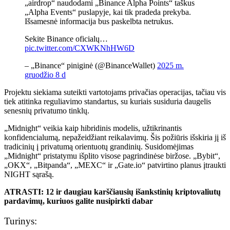
„airdrop“ naudodami „Binance Alpha Points“ taškus
„Alpha Events“ puslapyje, kai tik pradeda prekyba.
Išsamesnė informacija bus paskelbta netrukus.
Sekite Binance oficialų…
pic.twitter.com/CXWKNhHW6D
– „Binance“ piniginė (@BinanceWallet)
2025 m.
gruodžio 8 d
Projektu siekiama suteikti vartotojams privačias operacijas, tačiau vis
tiek atitinka reguliavimo standartus, su kuriais susiduria daugelis
senesnių privatumo tinklų.
„Midnight“ veikia kaip hibridinis modelis, užtikrinantis
konfidencialumą, nepažeidžiant reikalavimų. Šis požiūris išskiria jį iš
tradicinių į privatumą orientuotų grandinių.
Susidomėjimas
„Midnight“ pristatymu išplito visose pagrindinėse biržose. „Bybit“,
„OKX“, „Bitpanda“, „MEXC“ ir „Gate.io“ patvirtino planus įtraukti
NIGHT sąrašą.
ATRASTI:
12 ir daugiau karščiausių išankstinių kriptovaliutų
pardavimų, kuriuos galite nusipirkti dabar
Turinys: