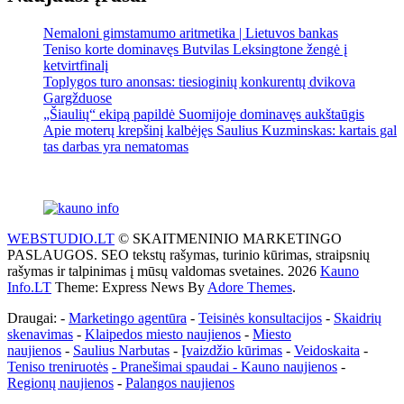
Nemaloni gimstamumo aritmetika | Lietuvos bankas
Teniso korte dominavęs Butvilas Leksingtone žengė į
ketvirtfinalį
Toplygos turo anonsas: tiesioginių konkurentų dvikova
Gargžduose
„Šiaulių“ ekipą papildė Suomijoje dominavęs aukštaūgis
Apie moterų krepšinį kalbėjęs Saulius Kuzminskas: kartais gal
tas darbas yra nematomas
WEBSTUDIO.LT
© SKAITMENINIO MARKETINGO
PASLAUGOS. SEO tekstų rašymas, turinio kūrimas, straipsnių
rašymas ir talpinimas į mūsų valdomas svetaines. 2026
Kauno
Info.LT
Theme: Express News By
Adore Themes
.
Draugai: -
Marketingo agentūra
-
Teisinės konsultacijos
-
Skaidrių
skenavimas
-
Klaipedos miesto naujienos
-
Miesto
naujienos
-
Saulius Narbutas
-
Įvaizdžio kūrimas
-
Veidoskaita
-
Teniso treniruotės
- Pranešimai spaudai -
Kauno naujienos
-
Regionų naujienos
-
Palangos naujienos