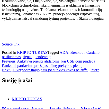
Kolumbo valstijoje, Ohajo valstijoje, vis daugiau dėmesio skiriantis
blockchain technologijai, skaitmeniniams ištekliams ir finansinių
technologijų naujovėms. Turėdamas ekonomikos ir komunikacijų
išsilavinimą, Jonathanas 2022 m. pradėjo padengti kriptovaliutą,
vykdydamas laisvai samdomų tyrimų projektus… Skaityti daugiau
Source link
Posted in
KRIPTO TURTAS
Tagged
ADA
,
Breakout
,
Cardano
,
pasikeitimas
,
signalų
,
tendencijų
Navigacija
Previous:
Ankstyva prieiga atidaroma, kai USE.com pradeda
išankstinį pardavimą prieš pasaulinę prekybos plėtrą
tarp
Next:
„Liverpool“ Italijoje tik po sunkios kovos palaužė „Inter“
įrašų
Susiję įrašai
KRIPTO TURTAS