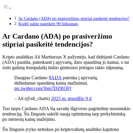
Ar Cardano (ADA) po prasiveržimo stipriai pasikeitė tendencijos?
Kodėl galite pasitikėti 99 bitkoinais
Ar Cardano (ADA) po prasiveržimo
stipriai pasikeitė tendencijos?
Kripto analitikas Ali Martinezas X pažymėjo, kad didėjanti Cardano
(ADA) pasiūla, patenkanti į apyvartą, daro spaudimą jo kainai, o tai
rodo galimą trumpalaikį tinklo gimtosios prieigos rakto silpnumą.
Daugiau Cardano
$ADA
patenka į apyvartą,
didindamas spaudimą kainų mažinimui.
pic.twitter.com/5bm7DZROFf
– Ali (@ali_charts)
2025 m. gruodžio 9 d
Tuo tarpu Cardano ADA šią savaitę išgyveno pagrindinę nuosmukio
tendenciją. Šis žingsnis sukėlė naują optimizmą tarp prekybininkų
po mėnesių kainų mažėjimo.
Šis žingsnis įvyko netrukus po kriptovaliutų analitiko kapitono