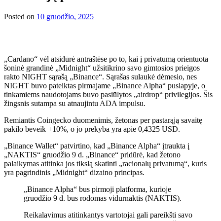
Posted on
10 gruodžio, 2025
„Cardano“ vėl atsidūrė antraštėse po to, kai į privatumą orientuota
šoninė grandinė „Midnight“ užsitikrino savo gimtosios prieigos
rakto NIGHT sąrašą „Binance“.
Sąrašas sulaukė dėmesio, nes
NIGHT buvo pateiktas pirmajame „Binance Alpha“ puslapyje, o
tinkamiems naudotojams buvo pasiūlytos „airdrop“ privilegijos.
Šis
žingsnis sutampa su atnaujintu ADA impulsu.
Remiantis Coingecko duomenimis, žetonas per pastarąją savaitę
pakilo beveik +10%, o jo prekyba yra apie 0,4325 USD.
„Binance Wallet“ patvirtino, kad „Binance Alpha“ įtraukta į
„NAKTIS“ gruodžio 9 d. „Binance“ pridūrė, kad žetono
palaikymas atitinka jos tikslą skatinti „racionalų privatumą“, kuris
yra pagrindinis „Midnight“ dizaino principas.
„Binance Alpha“ bus pirmoji platforma, kurioje
gruodžio 9 d. bus rodomas vidurnaktis (NAKTIS).
Reikalavimus atitinkantys vartotojai gali pareikšti savo