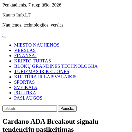
Skip
Penktadienis, 7 rugpjūčio, 2026
to
Kauno Info.LT
content
Naujienos, technologijos, verslas
MIESTO NAUJIENOS
VERSLAS
FINANSAI
KRIPTO TURTAS
BLOKŲ GRANDINĖS TECHNOLOGIJA
TURIZMAS IR KELIONĖS
KULTŪRA IR LAISVALAIKIS
SPORTAS
SVEIKATA
POLITIKA
PASLAUGOS
Ieškoti:
Cardano ADA Breakout signalų
tendencijų pasikeitimas