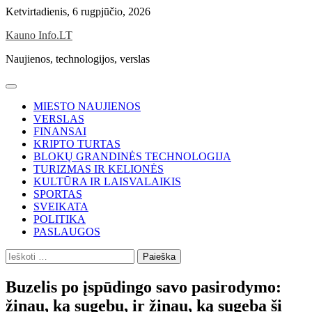
Skip
Ketvirtadienis, 6 rugpjūčio, 2026
to
Kauno Info.LT
content
Naujienos, technologijos, verslas
MIESTO NAUJIENOS
VERSLAS
FINANSAI
KRIPTO TURTAS
BLOKŲ GRANDINĖS TECHNOLOGIJA
TURIZMAS IR KELIONĖS
KULTŪRA IR LAISVALAIKIS
SPORTAS
SVEIKATA
POLITIKA
PASLAUGOS
Ieškoti:
Buzelis po įspūdingo savo pasirodymo:
žinau, ką sugebu, ir žinau, ką sugeba ši