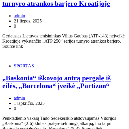
turnyro atrankos barjero Kroatijoje
admin
21 liepos, 2025
0
Geriausias Lietuvos tenisininkas Vilius Gaubas (ATP-143) neįveikė
Kroatijoje vykstančio „ATP 250“ serijos turnyro atrankos barjero.
Source link
SPORTAS
„Baskonia“ iškovojo antrą pergalę iš
eilės, „Barcelona“ įveikė „Partizan“
admin
1 lapkričio, 2025
0
Penktadienio vakarą Tado Sedekerskio atstovaujamas Vitorijos
„Baskonia“ (2-6) klubas pratęsė sėkmingą atkarpą, tuo tarpu
Belgrade pergalę šventė „Barcelona“ (5-3). Source link