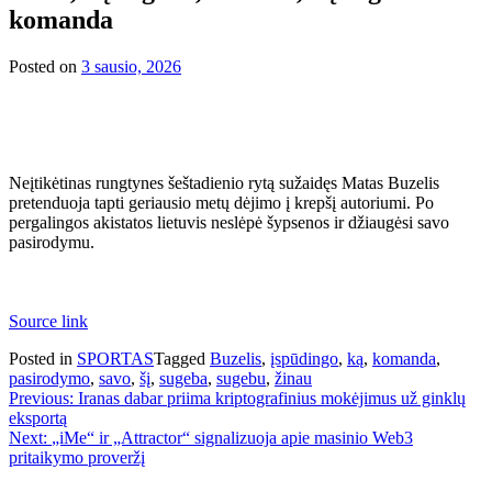
komanda
Posted on
3 sausio, 2026
Neįtikėtinas rungtynes šeštadienio rytą sužaidęs Matas Buzelis
pretenduoja tapti geriausio metų dėjimo į krepšį autoriumi. Po
pergalingos akistatos lietuvis neslėpė šypsenos ir džiaugėsi savo
pasirodymu.
Source link
Posted in
SPORTAS
Tagged
Buzelis
,
įspūdingo
,
ką
,
komanda
,
pasirodymo
,
savo
,
šį
,
sugeba
,
sugebu
,
žinau
Navigacija
Previous:
Iranas dabar priima kriptografinius mokėjimus už ginklų
eksportą
tarp
Next:
„iMe“ ir „Attractor“ signalizuoja apie masinio Web3
įrašų
pritaikymo proveržį