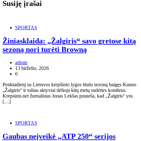
Susiję įrašai
SPORTAS
Žiniasklaida: „Žalgiris“ savo gretose kitą
sezoną nori turėti Browną
admin
13 birželio, 2026
0
Penktadienį su Lietuvos krepšinio lygos titulu sezoną baigęs Kauno
„Žalgiris“ ir toliau aktyviai dėlioja kitų metų sudėties kontūrus.
Krepsinis.net žurnalistas Jonas Lekšas praneša, kad „Žalgiris“ yra
[…]
SPORTAS
Gaubas neįveikė „ATP 250“ serijos