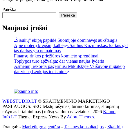
Paieška
Paieška
Naujausi įrašai
„Šiaulių“ ekipą papildė Suomijoje dominavęs aukštaūgis
Apie moterų krepšinį kalbėjęs Saulius Kuzminskas: kartais gal
tas darbas yra nematomas
Finansų rinkos priežiūros komiteto sprendimai
Toplygos turo apžvalga: dar vienas naujas lyderis
Asmeninį rekordą pagerinusi Mikulskytė Varšuvoje nugalėjo
dar vieną Lenkijos tenisininkę
WEBSTUDIO.LT
© SKAITMENINIO MARKETINGO
PASLAUGOS. SEO tekstų rašymas, turinio kūrimas, straipsnių
rašymas ir talpinimas į mūsų valdomas svetaines. 2026
Kauno
Info.LT
Theme: Express News By
Adore Themes
.
Draugai: -
Marketingo agentūra
-
Teisinės konsultacijos
-
Skaidrių