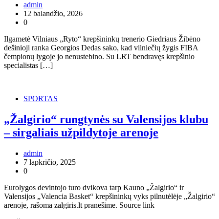
admin
12 balandžio, 2026
0
Ilgametė Vilniaus „Ryto“ krepšininkų trenerio Giedriaus Žibėno
dešinioji ranka Georgios Dedas sako, kad vilniečių žygis FIBA
čempionų lygoje jo nenustebino. Su LRT bendravęs krepšinio
specialistas […]
SPORTAS
„Žalgirio“ rungtynės su Valensijos klubu
– sirgaliais užpildytoje arenoje
admin
7 lapkričio, 2025
0
Eurolygos devintojo turo dvikova tarp Kauno „Žalgirio“ ir
Valensijos „Valencia Basket“ krepšininkų vyks pilnutėlėje „Žalgirio“
arenoje, rašoma zalgiris.lt pranešime. Source link