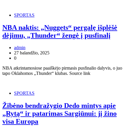
SPORTAS
NBA naktis: „Nuggets“ pergalę išplėšė
dėjimu, „Thunder“ žengė į pusfinalį
admin
27 balandžio, 2025
0
NBA atkrintamosiose paaiškėjo pirmasis pusfinalio dalyvis, o juo
tapo Oklahomos „Thunder“ klubas. Source link
SPORTAS
Žibėno bendražygio Dedo mintys apie
„Rytą“ ir patarimas Sargiūnui: jį žino
visa Europa