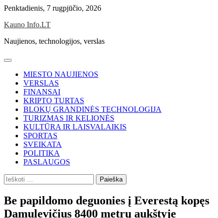
Skip
Penktadienis, 7 rugpjūčio, 2026
to
Kauno Info.LT
content
Naujienos, technologijos, verslas
MIESTO NAUJIENOS
VERSLAS
FINANSAI
KRIPTO TURTAS
BLOKŲ GRANDINĖS TECHNOLOGIJA
TURIZMAS IR KELIONĖS
KULTŪRA IR LAISVALAIKIS
SPORTAS
SVEIKATA
POLITIKA
PASLAUGOS
Ieškoti:
Be papildomo deguonies į Everestą kopęs
Damulevičius 8400 metrų aukštyje