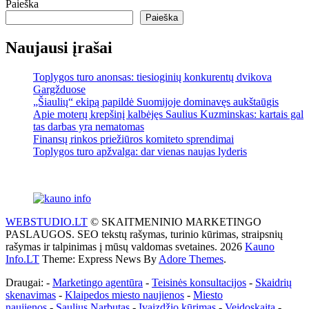
Paieška
Paieška
Naujausi įrašai
Toplygos turo anonsas: tiesioginių konkurentų dvikova
Gargžduose
„Šiaulių“ ekipą papildė Suomijoje dominavęs aukštaūgis
Apie moterų krepšinį kalbėjęs Saulius Kuzminskas: kartais gal
tas darbas yra nematomas
Finansų rinkos priežiūros komiteto sprendimai
Toplygos turo apžvalga: dar vienas naujas lyderis
WEBSTUDIO.LT
© SKAITMENINIO MARKETINGO
PASLAUGOS. SEO tekstų rašymas, turinio kūrimas, straipsnių
rašymas ir talpinimas į mūsų valdomas svetaines. 2026
Kauno
Info.LT
Theme: Express News By
Adore Themes
.
Draugai: -
Marketingo agentūra
-
Teisinės konsultacijos
-
Skaidrių
skenavimas
-
Klaipedos miesto naujienos
-
Miesto
naujienos
-
Saulius Narbutas
-
Įvaizdžio kūrimas
-
Veidoskaita
-