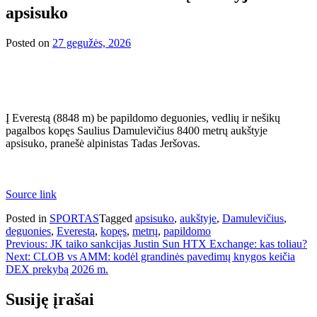
apsisuko
Posted on
27 gegužės, 2026
Į Everestą (8848 m) be papildomo deguonies, vedlių ir nešikų
pagalbos kopęs Saulius Damulevičius 8400 metrų aukštyje
apsisuko, pranešė alpinistas Tadas Jeršovas.
Source link
Posted in
SPORTAS
Tagged
apsisuko
,
aukštyje
,
Damulevičius
,
deguonies
,
Everestą
,
kopęs
,
metrų
,
papildomo
Navigacija
Previous:
JK taiko sankcijas Justin Sun HTX Exchange: kas toliau?
Next:
CLOB vs AMM: kodėl grandinės pavedimų knygos keičia
tarp
DEX prekybą 2026 m.
įrašų
Susiję įrašai