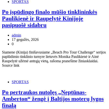
SPORTAS
Po įspūdingo finalo mūšio tinklininkės
Paulikienė ir Raupelytė Kinijoje
pasipuošė sidabru
admin
17 gegužės, 2026
0
Siamene (Kinija) finišavusiame „Beach Pro Tour Challenge“ serijos
paplūdimio tinklinio turnyre lietuvės Monika Paulikienė ir Ainė
Raupelytė užėmė antrąją vietą, rašoma pranešime žiniasklaidai.
Source link
SPORTAS
Po pertraukos nutolęs „Neptūnas-
Amberton“ žengė į Baltijos moterų lygos
finalą