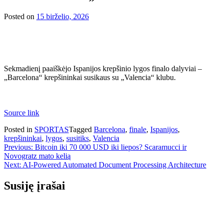
Posted on
15 birželio, 2026
Sekmadienį paaiškėjo Ispanijos krepšinio lygos finalo dalyviai –
„Barcelona“ krepšininkai susikaus su „Valencia“ klubu.
Source link
Posted in
SPORTAS
Tagged
Barcelona
,
finale
,
Ispanijos
,
krepšininkai
,
lygos
,
susitiks
,
Valencia
Navigacija
Previous:
Bitcoin iki 70 000 USD iki liepos? Scaramucci ir
Novogratz mato kelią
tarp
Next:
AI-Powered Automated Document Processing Architecture
įrašų
Susiję įrašai