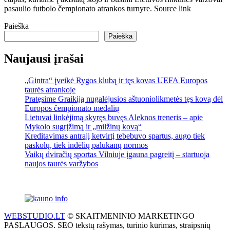
pasaulio futbolo čempionato atrankos turnyre. Source link
Paieška
Paieška
Naujausi įrašai
„Gintra“ įveikė Rygos klubą ir tęs kovas UEFA Europos
taurės atrankoje
Pratęsime Graikiją nugalėjusios aštuoniolikmetės tęs kovą dėl
Europos čempionato medalių
Lietuvai linkėjimą skyręs buvęs Aleknos treneris – apie
Mykolo sugrįžimą ir „milžinų kovą“
Kreditavimas antrąjį ketvirtį tebebuvo spartus, augo tiek
paskolų, tiek indėlių palūkanų normos
Vaikų dviračių sportas Vilniuje įgauna pagreitį – startuoja
naujos taurės varžybos
WEBSTUDIO.LT
© SKAITMENINIO MARKETINGO
PASLAUGOS. SEO tekstų rašymas, turinio kūrimas, straipsnių