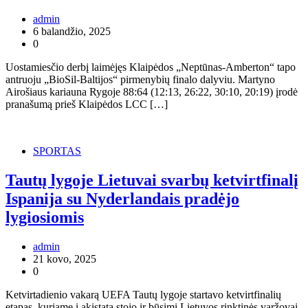
admin
6 balandžio, 2025
0
Uostamiesčio derbį laimėjęs Klaipėdos „Neptūnas-Amberton“ tapo
antruoju „BioSil-Baltijos“ pirmenybių finalo dalyviu. Martyno
Airošiaus kariauna Rygoje 88:64 (12:13, 26:22, 30:10, 20:19) įrodė
pranašumą prieš Klaipėdos LCC […]
SPORTAS
Tautų lygoje Lietuvai svarbų ketvirtfinalį
Ispanija su Nyderlandais pradėjo
lygiosiomis
admin
21 kovo, 2025
0
Ketvirtadienio vakarą UEFA Tautų lygoje startavo ketvirtfinalių
etapas, kuriame į akistatą stojo ir būsimi Lietuvos rinktinės varžovai