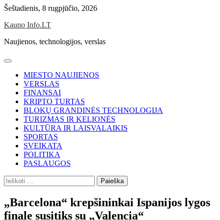
Skip
Šeštadienis, 8 rugpjūčio, 2026
to
Kauno Info.LT
content
Naujienos, technologijos, verslas
MIESTO NAUJIENOS
VERSLAS
FINANSAI
KRIPTO TURTAS
BLOKŲ GRANDINĖS TECHNOLOGIJA
TURIZMAS IR KELIONĖS
KULTŪRA IR LAISVALAIKIS
SPORTAS
SVEIKATA
POLITIKA
PASLAUGOS
Ieškoti:
„Barcelona“ krepšininkai Ispanijos lygos
finale susitiks su „Valencia“