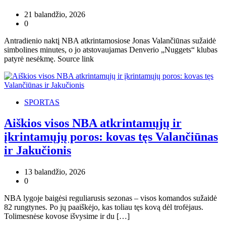
21 balandžio, 2026
0
Antradienio naktį NBA atkrintamosiose Jonas Valančiūnas sužaidė
simbolines minutes, o jo atstovaujamas Denverio „Nuggets“ klubas
patyrė nesėkmę. Source link
SPORTAS
Aiškios visos NBA atkrintamųjų ir
įkrintamųjų poros: kovas tęs Valančiūnas
ir Jakučionis
13 balandžio, 2026
0
NBA lygoje baigėsi reguliarusis sezonas – visos komandos sužaidė
82 rungtynes. Po jų paaiškėjo, kas toliau tęs kovą dėl trofėjaus.
Tolimesnėse kovose išvysime ir du […]