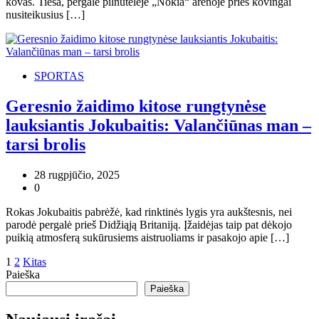
kovas. Tiesa, pergalė pilnutėlėje „Nokia“ arenoje prieš kovingai
nusiteikusius […]
SPORTAS
Geresnio žaidimo kitose rungtynėse
lauksiantis Jokubaitis: Valančiūnas man –
tarsi brolis
28 rugpjūčio, 2025
0
Rokas Jokubaitis pabrėžė, kad rinktinės lygis yra aukštesnis, nei
parodė pergalė prieš Didžiąją Britaniją. Įžaidėjas taip pat dėkojo
puikią atmosferą sukūrusiems aistruoliams ir pasakojo apie […]
Įrašų
1
2
Kitas
Paieška
puslapiavimas
Paieška