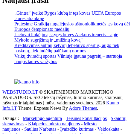
Naujausi įrašai
„Gintra“ įveikė Rygos klubą ir tęs kovas UEFA Europos
taurės atrankoje
Pratęsime Graikiją nugalėjusios aštuoniolikmetės tęs kovą dėl
Europos čempionato medalių
Lietuvai linkėjimą skyręs buvęs Aleknos treneris – apie
Mykolo sugrįžimą ir „milžinų kovą“
Kreditavimas antrąjį ketvirtį tebebuvo spartus, augo tiek
paskolų, tiek indėlių palūkanų normos
Vaikų dviračių sportas Vilniuje įgauna pagreitį – startuoja
naujos taurės varžybos
WEBSTUDIO.LT
© SKAITMENINIO MARKETINGO
PASLAUGOS. SEO tekstų rašymas, turinio kūrimas, straipsnių
rašymas ir talpinimas į mūsų valdomas svetaines. 2026
Kauno
Info.LT
Theme: Express News By
Adore Themes
.
Draugai: -
Marketingo agentūra
-
Teisinės konsultacijos
-
Skaidrių
skenavimas
-
Klaipedos miesto naujienos
-
Miesto
naujienos
-
Saulius Narbutas
-
Įvaizdžio kūrimas
-
Veidoskaita
-