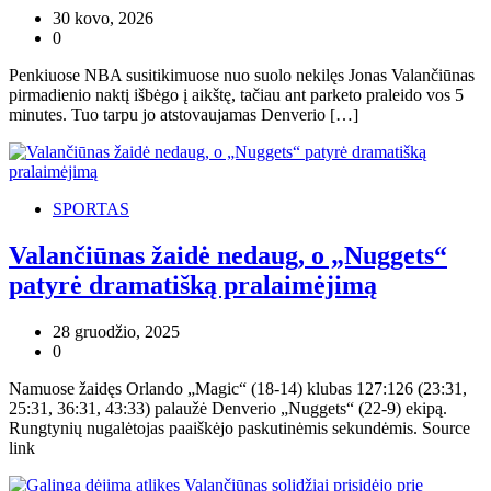
30 kovo, 2026
0
Penkiuose NBA susitikimuose nuo suolo nekilęs Jonas Valančiūnas
pirmadienio naktį išbėgo į aikštę, tačiau ant parketo praleido vos 5
minutes. Tuo tarpu jo atstovaujamas Denverio […]
SPORTAS
Valančiūnas žaidė nedaug, o „Nuggets“
patyrė dramatišką pralaimėjimą
28 gruodžio, 2025
0
Namuose žaidęs Orlando „Magic“ (18-14) klubas 127:126 (23:31,
25:31, 36:31, 43:33) palaužė Denverio „Nuggets“ (22-9) ekipą.
Rungtynių nugalėtojas paaiškėjo paskutinėmis sekundėmis. Source
link