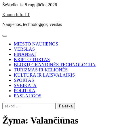
Skip
Šeštadienis, 8 rugpjūčio, 2026
to
Kauno Info.LT
content
Naujienos, technologijos, verslas
MIESTO NAUJIENOS
VERSLAS
FINANSAI
KRIPTO TURTAS
BLOKŲ GRANDINĖS TECHNOLOGIJA
TURIZMAS IR KELIONĖS
KULTŪRA IR LAISVALAIKIS
SPORTAS
SVEIKATA
POLITIKA
PASLAUGOS
Ieškoti:
Žyma:
Valančiūnas