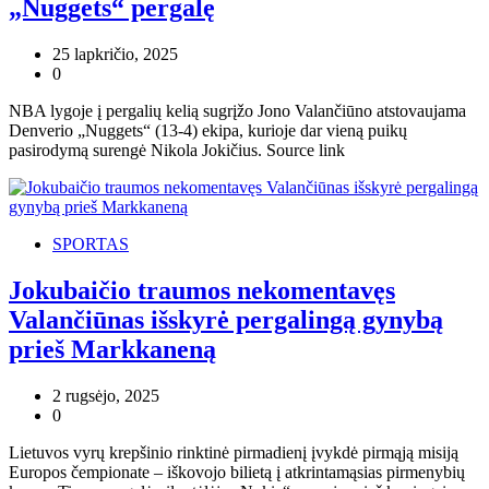
„Nuggets“ pergalę
25 lapkričio, 2025
0
NBA lygoje į pergalių kelią sugrįžo Jono Valančiūno atstovaujama
Denverio „Nuggets“ (13-4) ekipa, kurioje dar vieną puikų
pasirodymą surengė Nikola Jokičius. Source link
SPORTAS
Jokubaičio traumos nekomentavęs
Valančiūnas išskyrė pergalingą gynybą
prieš Markkaneną
2 rugsėjo, 2025
0
Lietuvos vyrų krepšinio rinktinė pirmadienį įvykdė pirmąją misiją
Europos čempionate – iškovojo bilietą į atkrintamąsias pirmenybių