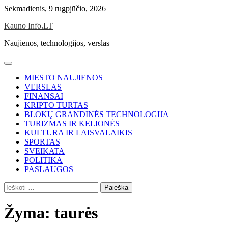
Skip
Sekmadienis, 9 rugpjūčio, 2026
to
Kauno Info.LT
content
Naujienos, technologijos, verslas
MIESTO NAUJIENOS
VERSLAS
FINANSAI
KRIPTO TURTAS
BLOKŲ GRANDINĖS TECHNOLOGIJA
TURIZMAS IR KELIONĖS
KULTŪRA IR LAISVALAIKIS
SPORTAS
SVEIKATA
POLITIKA
PASLAUGOS
Ieškoti:
Žyma:
taurės