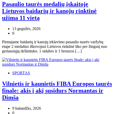
Pasaulio taurės medalių įskaitoje
Lietuvos baidarių ir kanojų rinktinė
užima 11 vietą
13 gegužės, 2026
0
Pirmajame baidarių ir kanojų irklavimo pasaulio taurės varžybų
etape 2 medalius iškovojusi Lietuvos rinktinė liko per žingsnį nuo
geriausiųjų dešimtuko. 1 sidabro ir 1 bronzos […]
SPORTAS
Vilnietis ir kaunietis FIBA Europos taurės
finale: akis į akį susidurs Normantas ir
Dimša
9 balandžio, 2026
0