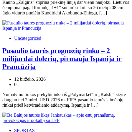
Kauno „Žalgiris“ stiprina priekinę liniją dar vienu naujoku. Lietuvos
čempionai pagal formulę „1+1“ sudarė sutartį su 26 metų 208 cm
ūgio vidurio puolėju Kaodirichi Akobundu-Ehiogu, […]
Uncategorized
Pasaulio taurės prognozių rinka – 2
milijardai dolerių, pirmauja Ispanija ir
Prancūzija
12 birželio, 2026
0
Numatymo rinkos prekybininkai iš „Polymarket“ ir „Kalshi“ skyrė
daugiau nei 2 mlrd. USD 2026 m. FIFA pasaulio taurės laimėtojų
rinkai prieš ketvirtadienio atidarymą. Ispanija ir […]
SPORTAS