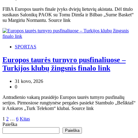
FIBA Europos taurės finale įvyks dviejų lietuvių akistata. Dėl titulo
susikaus Salonikų PAOK su Tomu Dimša ir Bilbao „Surne Basket“
su Margiriu Normantu. Source link
SPORTAS
Europos taurės turnyro pusfinaliuose –
Turkijos klubų žingsnis finalo link
31 kovo, 2026
0
Antradienio vakarą prasidėjo Europos taurės turnyro pusfinalių
serijos. Pirmosiose rungtynėse pergales pasiekė Stambulo „Bešiktaš“
ir Ankaros „Turk Telekom“ klubai. Source link
Įrašų
1
2
…
6
Kitas
Paieška
puslapiavimas
Paieška