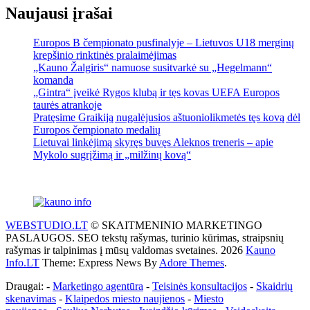
Naujausi įrašai
Europos B čempionato pusfinalyje – Lietuvos U18 merginų
krepšinio rinktinės pralaimėjimas
„Kauno Žalgiris“ namuose susitvarkė su „Hegelmann“
komanda
„Gintra“ įveikė Rygos klubą ir tęs kovas UEFA Europos
taurės atrankoje
Pratęsime Graikiją nugalėjusios aštuoniolikmetės tęs kovą dėl
Europos čempionato medalių
Lietuvai linkėjimą skyręs buvęs Aleknos treneris – apie
Mykolo sugrįžimą ir „milžinų kovą“
WEBSTUDIO.LT
© SKAITMENINIO MARKETINGO
PASLAUGOS. SEO tekstų rašymas, turinio kūrimas, straipsnių
rašymas ir talpinimas į mūsų valdomas svetaines. 2026
Kauno
Info.LT
Theme: Express News By
Adore Themes
.
Draugai: -
Marketingo agentūra
-
Teisinės konsultacijos
-
Skaidrių
skenavimas
-
Klaipedos miesto naujienos
-
Miesto