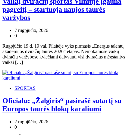
Vaikų dviračių sportas Vilniuje įgauna
pagreitį – startuoja naujos taurės
varžybos
7 rugpjūčio, 2026
0
Rugpjūčio 19 d. 19 val. Pilaitėje vyks pirmasis „Energus talentų
akademijos dviračių taurės 2026“ etapas. Nemokamose vaikų
dviračių varžybose kviečiami dalyvauti visi dviračius mėgstantys
vaikai […]
SPORTAS
Oficialu: „Žalgiris“ pasirašė sutartį su
Europos taurės blokų karaliumi
2 rugpjūčio, 2026
0