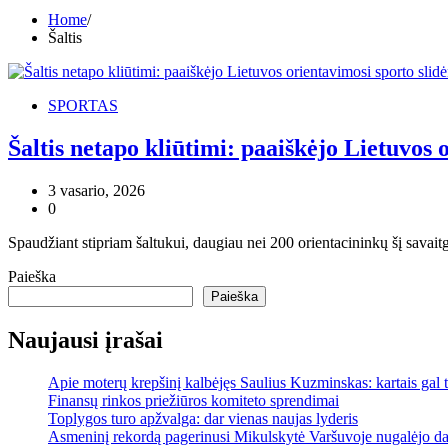
Home
Šaltis
SPORTAS
Šaltis netapo kliūtimi: paaiškėjo Lietuvos
3 vasario, 2026
0
Spaudžiant stipriam šaltukui, daugiau nei 200 orientacininkų šį savait
Paieška
Paieška
Naujausi įrašai
Apie moterų krepšinį kalbėjęs Saulius Kuzminskas: kartais gal
Finansų rinkos priežiūros komiteto sprendimai
Toplygos turo apžvalga: dar vienas naujas lyderis
Asmeninį rekordą pagerinusi Mikulskytė Varšuvoje nugalėjo dar