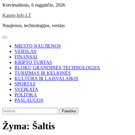
Skip
Ketvirtadienis, 6 rugpjūčio, 2026
to
Kauno Info.LT
content
Naujienos, technologijos, verslas
MIESTO NAUJIENOS
VERSLAS
FINANSAI
KRIPTO TURTAS
BLOKŲ GRANDINĖS TECHNOLOGIJA
TURIZMAS IR KELIONĖS
KULTŪRA IR LAISVALAIKIS
SPORTAS
SVEIKATA
POLITIKA
PASLAUGOS
Ieškoti:
Žyma:
Šaltis