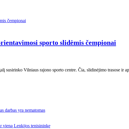
 orientavimosi sporto slidėmis čempionai
galį susirinko Vilniaus rajono sporto centre. Čia, slidinėjimo trasose 
 tas darbas yra nematomas
 vieną Lenkijos tenisininkę