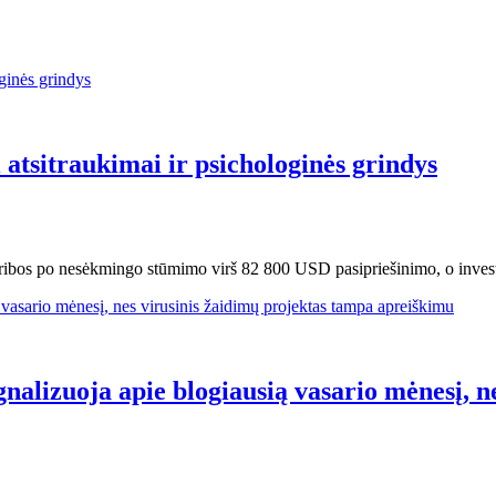
 atsitraukimai ir psichologinės grindys
ribos po nesėkmingo stūmimo virš 82 800 USD pasipriešinimo, o invest
nalizuoja apie blogiausią vasario mėnesį, n