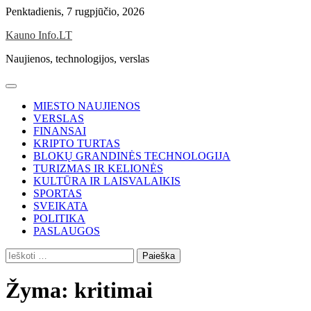
Skip
Penktadienis, 7 rugpjūčio, 2026
to
Kauno Info.LT
content
Naujienos, technologijos, verslas
MIESTO NAUJIENOS
VERSLAS
FINANSAI
KRIPTO TURTAS
BLOKŲ GRANDINĖS TECHNOLOGIJA
TURIZMAS IR KELIONĖS
KULTŪRA IR LAISVALAIKIS
SPORTAS
SVEIKATA
POLITIKA
PASLAUGOS
Ieškoti:
Žyma:
kritimai