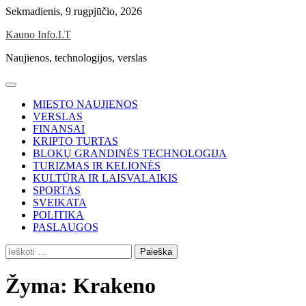
Skip
Sekmadienis, 9 rugpjūčio, 2026
to
Kauno Info.LT
content
Naujienos, technologijos, verslas
MIESTO NAUJIENOS
VERSLAS
FINANSAI
KRIPTO TURTAS
BLOKŲ GRANDINĖS TECHNOLOGIJA
TURIZMAS IR KELIONĖS
KULTŪRA IR LAISVALAIKIS
SPORTAS
SVEIKATA
POLITIKA
PASLAUGOS
Ieškoti:
Žyma:
Krakeno