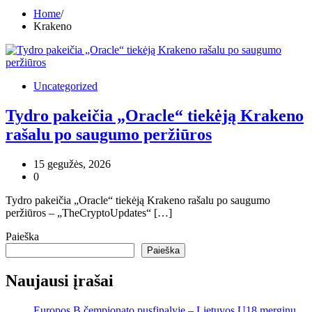
Home
Krakeno
Uncategorized
Tydro pakeičia „Oracle“ tiekėją Krakeno
rašalu po saugumo peržiūros
15 gegužės, 2026
0
Tydro pakeičia „Oracle“ tiekėją Krakeno rašalu po saugumo
peržiūros – „TheCryptoUpdates“ […]
Paieška
Paieška
Naujausi įrašai
Europos B čempionato pusfinalyje – Lietuvos U18 merginų