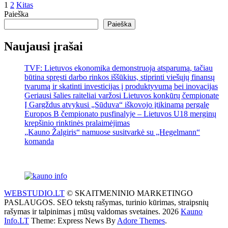
Įrašų
1
2
Kitas
Paieška
puslapiavimas
Paieška
Naujausi įrašai
TVF: Lietuvos ekonomika demonstruoja atsparumą, tačiau
būtina spręsti darbo rinkos iššūkius, stiprinti viešųjų finansų
tvarumą ir skatinti investicijas į produktyvumą bei inovacijas
Geriausi šalies raiteliai varžosi Lietuvos konkūrų čempionate
Į Gargždus atvykusi „Sūduva“ iškovojo įtikinamą pergalę
Europos B čempionato pusfinalyje – Lietuvos U18 merginų
krepšinio rinktinės pralaimėjimas
„Kauno Žalgiris“ namuose susitvarkė su „Hegelmann“
komanda
WEBSTUDIO.LT
© SKAITMENINIO MARKETINGO
PASLAUGOS. SEO tekstų rašymas, turinio kūrimas, straipsnių
rašymas ir talpinimas į mūsų valdomas svetaines. 2026
Kauno
Info.LT
Theme: Express News By
Adore Themes
.