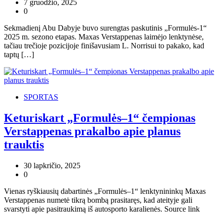
7 gruodžio, 2025
0
Sekmadienį Abu Dabyje buvo surengtas paskutinis „Formulės-1“
2025 m. sezono etapas. Maxas Verstappenas laimėjo lenktynėse,
tačiau trečioje pozicijoje finišavusiam L. Norrisui to pakako, kad
taptų […]
SPORTAS
Keturiskart „Formulės–1“ čempionas
Verstappenas prakalbo apie planus
trauktis
30 lapkričio, 2025
0
Vienas ryškiausių dabartinės „Formulės–1“ lenktynininkų Maxas
Verstappenas numetė tikrą bombą prasitaręs, kad ateityje gali
svarstyti apie pasitraukimą iš autosporto karalienės. Source link