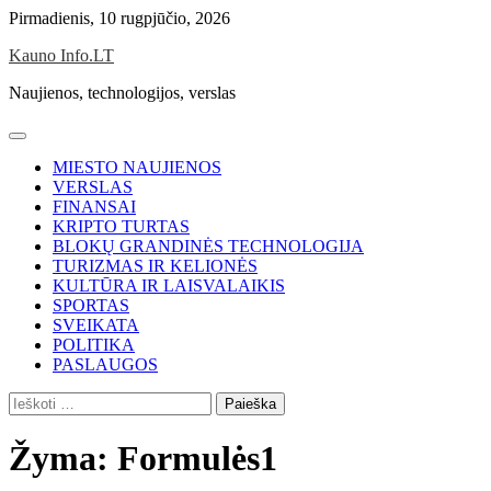
Skip
Pirmadienis, 10 rugpjūčio, 2026
to
Kauno Info.LT
content
Naujienos, technologijos, verslas
MIESTO NAUJIENOS
VERSLAS
FINANSAI
KRIPTO TURTAS
BLOKŲ GRANDINĖS TECHNOLOGIJA
TURIZMAS IR KELIONĖS
KULTŪRA IR LAISVALAIKIS
SPORTAS
SVEIKATA
POLITIKA
PASLAUGOS
Ieškoti:
Žyma:
Formulės1