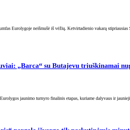
umfas Eurolygoje neišmušė iš vėžių. Ketvirtadienio vakarą stipriausia
tuviai: „Barca“ su Butajevu triuškinamai nu
olygos jaunimo turnyro finalinis etapas, kuriame dalyvaus ir jaunieji 