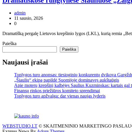
Dramatiškose rungtynėse Šiauliuose „Žalgi
admin
11 sausio, 2026
0
Dramatišką pergalę Lietuvos krepšinio lygos (LKL), kurią remia „Bets
Paieška
Paieška
Naujausi įrašai
Toplygos turo anonsas: tiesioginių konkurentų dvikova Gargžd
„Šiaulių“ ekipą papildė Suomijoje dominavęs aukštaūgis
Apie moterų krepšinį kalbėjęs Saulius Kuzminskas: kartais gal
Finansų rinkos priežiūros komiteto sprendimai
Toplygos turo apžvalga: dar vienas naujas lyderis
WEBSTUDIO.LT
© SKAITMENINIO MARKETINGO PASLAUGOS. SEO te
Express News By
Adore Themes
.