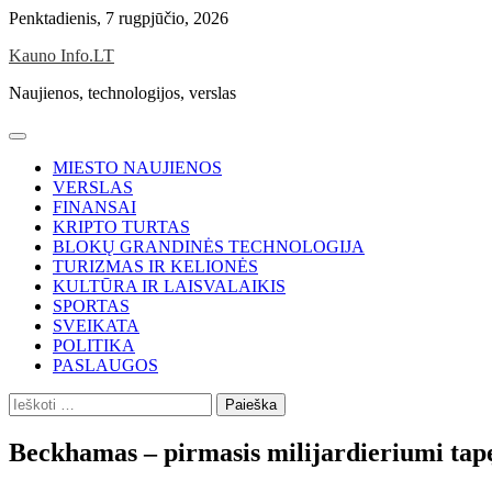
Skip
Penktadienis, 7 rugpjūčio, 2026
to
Kauno Info.LT
content
Naujienos, technologijos, verslas
MIESTO NAUJIENOS
VERSLAS
FINANSAI
KRIPTO TURTAS
BLOKŲ GRANDINĖS TECHNOLOGIJA
TURIZMAS IR KELIONĖS
KULTŪRA IR LAISVALAIKIS
SPORTAS
SVEIKATA
POLITIKA
PASLAUGOS
Ieškoti:
Beckhamas – pirmasis milijardieriumi tapę