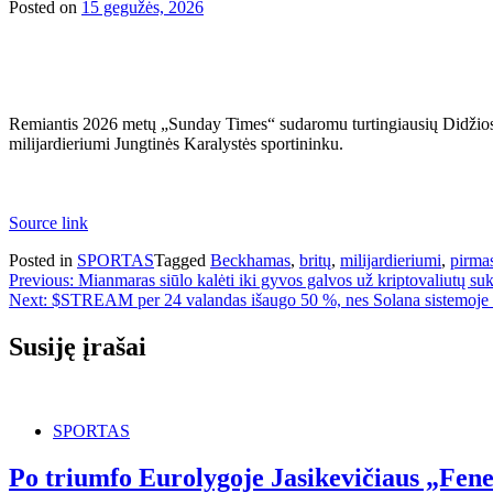
Posted on
15 gegužės, 2026
Remiantis 2026 metų „Sunday Times“ sudaromu turtingiausių Didžiosi
milijardieriumi Jungtinės Karalystės sportininku.
Source link
Posted in
SPORTAS
Tagged
Beckhamas
,
britų
,
milijardieriumi
,
pirmas
Navigacija
Previous:
Mianmaras siūlo kalėti iki gyvos galvos už kriptovaliutų su
Next:
$STREAM per 24 valandas išaugo 50 %, nes Solana sistemoje
tarp
įrašų
Susiję įrašai
SPORTAS
Po triumfo Eurolygoje Jasikevičiaus „Fene