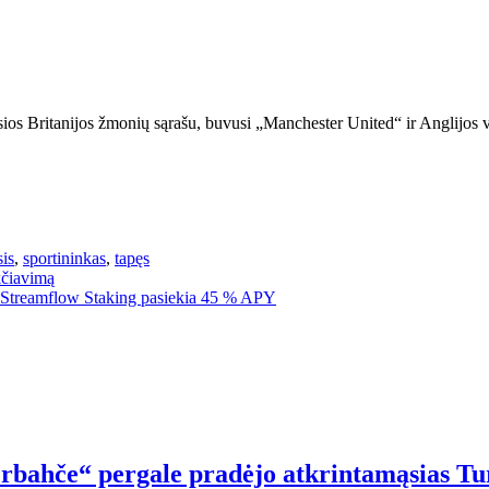
os Britanijos žmonių sąrašu, buvusi „Manchester United“ ir Anglijos 
is
,
sportininkas
,
tapęs
kčiavimą
 Streamflow Staking pasiekia 45 % APY
rbahče“ pergale pradėjo atkrintamąsias Tu