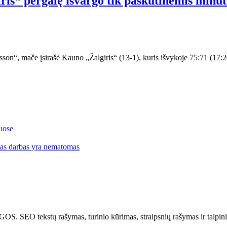
ris“ pergalę išvargo tik paskutinėmis minu
son“, mače įsirašė Kauno „Žalgiris“ (13-1), kuris išvykoje 75:71 (17:2
uose
 tas darbas yra nematomas
kstų rašymas, turinio kūrimas, straipsnių rašymas ir talpinima